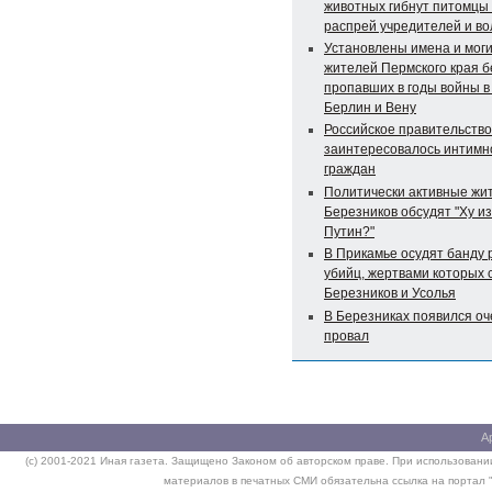
животных гибнут питомцы 
распрей учредителей и в
Установлены имена и мог
жителей Пермского края б
пропавших в годы войны в
Берлин и Вену
Российское правительство
заинтересовалось интимн
граждан
Политически активные жи
Березников обсудят "Ху и
Путин?"
В Прикамье осудят банду 
убийц, жертвами которых 
Березников и Усолья
В Березниках появился о
провал
А
(c) 2001-2021 Иная газета. Защищено Законом об авторском праве. При использовании
материалов в печатных СМИ обязательна ссылка на портал