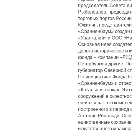
председатель Совета д
Рыболовлев, председат
торговых портов России
Южилин, представители
«Ораниенбаум» создан в
«Уралкалий» и ООО «На
Основная идея создател
дорого историческое и 
фонда – компании «РЖД
Петербург» и другие. П
губернатор Северной с
По инициативе Фонда б
«Ораниенбаум» и отрес
«Катальная горка». Это
сооружений в окрестност
являлся частью комплек
построенного в период с
Антонио Ринальди. Осо
единственные сохранив
искусственного мрамора