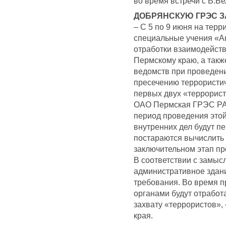
во время встречи с В.Б
ДОБРЯНСКУЮ ГРЭС З
– С 5 по 9 июня на терр
специальные учения «Ан
отработки взаимодейств
Пермскому краю, а такж
ведомств при проведен
пресечению террористиче
первых двух «террорист
ОАО Пермская ГРЭС РАО
период проведения этой
внутренних дел будут п
постараются вычислить 
заключительном этап пр
В соответствии с замыс
административное здани
требования. Во время 
органами будут отработ
захвату «террористов»,
края.