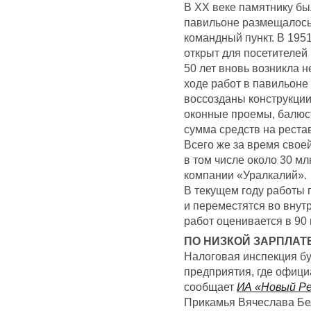
В ХХ веке памятнику бы
павильоне размещалось
командный пункт. В 195
открыт для посетителей
50 лет вновь возникла 
ходе работ в павильон
воссозданы конструкции
оконные проемы, балюст
сумма средств на реста
Всего же за время свое
в том числе около 30 м
компании «Уралкалий».
В текущем году работы 
и переместятся во вну
работ оценивается в 90 
ПО НИЗКОЙ ЗАРПЛАТ
Налоговая инспекция б
предприятия, где офици
сообщает
ИА «Новый Р
Прикамья Вячеслава Бел