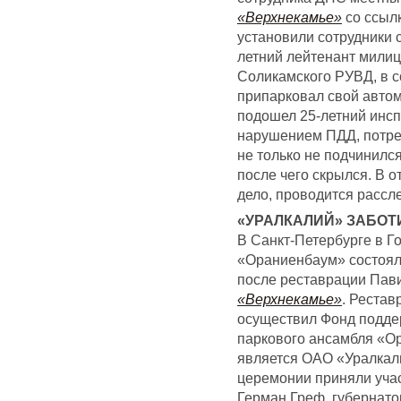
«Верхнекамье»
со ссылк
установили сотрудники 
летний лейтенант милиц
Соликамского РУВД, в с
припарковал свой автом
подошел 25-летний инсп
нарушением ПДД, потре
не только не подчинился
после чего скрылся. В 
дело, проводится рассл
«УРАЛКАЛИЙ» ЗАБОТ
В Санкт-Петербурге в Г
«Ораниенбаум» состоял
после реставрации Пав
«Верхнекамье»
. Рестав
осуществил Фонд подде
паркового ансамбля «Ор
является ОАО «Уралкали
церемонии приняли учас
Герман Греф, губернато