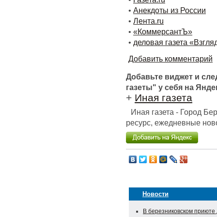
•
Анекдоты из России
•
Лента.ru
•
«КоммерсантЪ»
•
деловая газета «Взгля
Добавить комментарий
Добавьте виджет и сл
газеты" у себя на Янде
+
Иная газета
Иная газета - Город Б
ресурс, ежедневные ново
Новости
В березниковском приюте