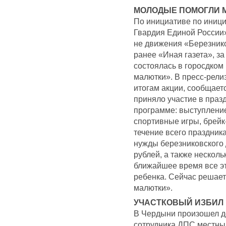
МОЛОДЫЕ ПОМОГЛИ 
По инициативе по иниц
Гвардия Единой России»
не движения «Березнико
ранее «Иная газета», з
состоялась в горосдком
малютки». В пресс-рели
итогам акции, сообщает
приняло участие в праз
программе: выступление
спортивные игры, брейк
течение всего праздник
нужды березниковского 
рублей, а также нескол
ближайшее время все эт
ребенка. Сейчас решает
малютки».
УЧАСТКОВЫЙ ИЗБИЛ
В Чердыни произошел д
сотрудника ДПС местны