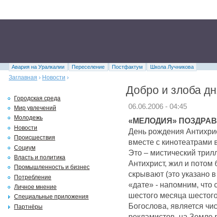
Авария на Уралкалии
Переселение
Постфактум
Школа Лучникова
Заглавная
›
Новости
›
Добро и злоба дн
Городская среда
06.06.2006 - 04:45
Мир увлечений
Молодежь
«МЕЛОДИЯ» ПОЗДРАВ
Новости
День рождения Антихрис
Происшествия
вместе с кинотеатрами
Социум
Это – мистический трил
Власть и политика
Антихрист, жил и потом
Промышленность и бизнес
скрывают (это указано в
Потребление
«дате» - напомним, что с
Личное мнение
шестого месяца шестого
Специальные приложения
Богослова, является чис
Партнёры
рекламистов, на Земле р