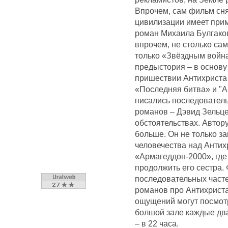
Впрочем, сам фильм сня
цивилизации имеет прим
роман Михаила Булгако
впрочем, не столько са
только «Звёздным война
предыстория – в основу
пришествии Антихриста
«Последняя битва» и "
писались последовател
романов – Дэвид Зельц
обстоятельствах. Автор
больше. Он не только з
человечества над Антих
«Армагеддон-2000», где
продолжить его сестра.
последовательных часте
романов про Антихрист
ощущений могут посмотр
болшой зале каждые два
– в 22 часа.