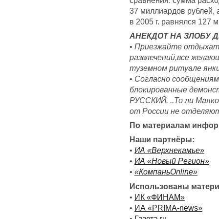
37 миллиардов рублей, 
в 2005 г. равнялся 127 
АНЕКДОТ НА ЗЛОБУ Д
•
Приезжайте отдыхать 
развлечений,все желаю
туземном ритуале янки
•
Согласно сообщениям 
блокированные демонст
РУССКИЙ. ..То ли Маяко
от России не отделяют
По материалам информ
Наши партнёры:
•
ИА «Верхнекамье»
•
ИА «Новый Регион»
•
«КомпаньОnline»
Использованы матер
•
ИК «ФИНАМ»
•
ИА «PRIMA-news»
•
Газета.ru