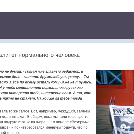
алитет нормального человека
но не думай, - сказал мне главный редактор, в
ъемное дело – читать дружелюбную прессу. – Ты
сно, а всё по всему остальному даже не трудись.
 И у тебя менталитет нормального русского
 что интересно тебе, интересно всем. А то, что
 никто не станет. На кой же ля тебе тогда
зала то же самое. Вот, например, между...хм, замнем
ке... опять хм... В общем, пока мы пили кофе, где-то
ал подруге статью во вчерашнем номере «Вечерки»:
ников» и поинтересовался мнением подруги, что по
оей колонке.