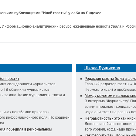
 новыми публикациями "Иной газеты" у себя на Яндексе:
и. Информационно-аналитический ресурс, ежедневные новости Урала и Росси
Школа Лучникова
Бог простит
Редакция газеты была в шок
дня солидарности журналистов
Главный редактор газеты «Н
го ТВ обвинили журналистов
Пермского края) о проблема
и закона. Какие журналисты, такая и
Между молотом и наковальн
В интервью "Журналисту" Пав
войну и признаёт солидарно
зниках неизбежно привело к
когда они стоят на разных п
ого информационного поля. По крайней
Неграмотность - это как жирн
ся.
Дошло ли сейчас состояние 
ния победила в региональном
того уровня, когда надо при
Как говорить так, чтобы нико