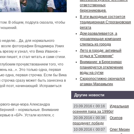
ответственных
березниковцев.
В эти выходные состоится
традиционная Строгановская
фтом. В общем, подруга сказала, чтобы
регата
отношений.
Дом разваливается, а
управляющая компания
 неделю... Да, для нормального
слилась из города
мя возле фотографии Владимира Узких
Лето в городе: активный
ть врезку и узнал, что Вика Иванов –
отдых в "Снежинке"
хи пишет, я стал читать и сами стихи.
Внимание: в Березниках
глубоким прочувствованием того, что
планируется отключение
нь на...». Это только одна, первая
воды на сутки
ько одна, первая строчка. Если бы Вика
Скоропостижно скончался
 строчка сразу может быть занесена в
атаман Марамыгин
одой поэт, начинающий. Исправиться
Другие новости
ервого-вице-мэра Александра
23.09.2016 г. 00:16
Идеальная
губернией – нормальные. Внимание
осенняя пара за 1990р!
рвью в «БР». Устали коллеги, с
20.09.2016 г. 00:38
Осипов
празднует победу
10.09.2016 г. 00:07
Олег Мизин