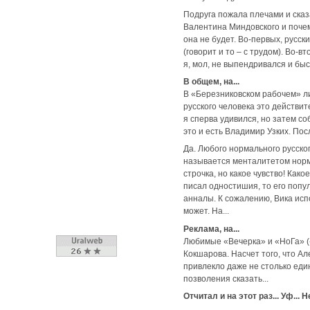
Подруга пожала плечами и сказ
Валентина Миндовского и почему
она не будет. Во-первых, русск
(говорит и то – с трудом). Во-
я, мол, не выпендривался и бы
В общем, на...
В «Березниковском рабочем» ли
русского человека это действи
я сперва удивился, но затем соб
это и есть Владимир Узких. Пос
Да. Любого нормального русског
называется менталитетом норма
строчка, но какое чувство! Как
писал одностишия, то его попу
анналы. К сожалению, Вика исп
может. На...
Реклама, на...
Любимые «Вечерка» и «НоГа» («
Кокшарова. Насчет того, что А
привлекло даже не столько еди
позволения сказать...
Отчитал и на этот раз... Уф... 