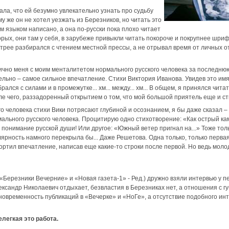
ала, что ей безумно увлекательно узнать про судьбу
 же он не хотел уезжать из Березников, но читать это
им языком написано, а она по-русски пока плохо читает
вторых, они там у себя, в зарубеже привыкли читать покороче и покрупнее шри
стрее разбирался с чтением местной прессы, а не отрывал время от личных 
чно меня с моим менталитетом нормального русского человека за последнюю
тельно – самое сильное впечатление. Стихи Виктория Иванова. Увидев это и
рался с силами и в промежутке... хм... между... хм... В общем, я принялся чита
ле чего, раззадоренный открытием о том, что мой большой приятель еще и сти
о человека стихи Вики потрясают глубиной и осознанием, я бы даже сказал – 
льного русского человека. Процитирую одно стихотворение: «Как острый каме
ое понимание русской души! Или другое: «Южный ветер пригнал на...» Тоже тол
лярность намного перекрыла бы... Даже Решетова. Одна только, только первая
ортил впечатление, написав еще какие-то строки после первой. Но ведь мол
Березники Вечерние» и «Новая газета-1» - Ред.) дружно взяли интервью у п
лександр Николаевич отдыхает, безвластия в Березниках нет, а отношения с 
новременность публикаций в «Вечерке» и «НоГе», а отсутствие подобного инте
Нелегкая это работа.