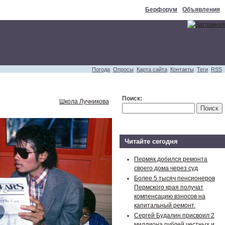
Берфорум
Объявления
Погода
Опросы
Карта сайта
Контакты
Теги
RSS
Поиск:
Школа Лучникова
Читайте сегодня
Пермяк добился ремонта
своего дома через суд
Более 5 тысяч пенсионеров
Пермского края получат
компенсацию взносов на
капитальный ремонт.
Сергей Будалин присвоил 2
миллиона рублей честных и