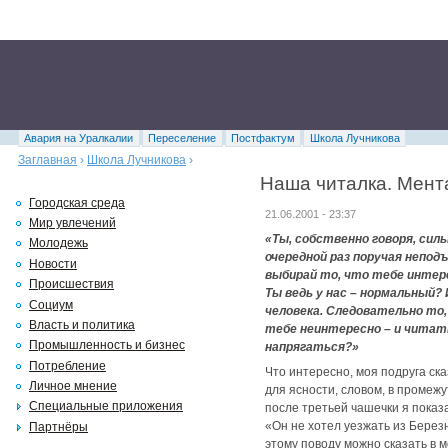
Авария на Уралкалии
Переселение
Постфактум
Школа Лучникова
Заглавная
›
Школа Лучникова
›
Наша читалка. Мент
Городская среда
21.06.2001 - 23:37
Мир увлечений
«Ты, собственно говоря, силь
Молодежь
очередной раз поручая непод
Новости
выбирай то, что тебе интере
Происшествия
Ты ведь у нас – нормальный?
Социум
человека. Следовательно то,
Власть и политика
тебе неинтересно – и читать
Промышленность и бизнес
напрягаться?»
Потребление
Что интересно, моя подруга ска
Личное мнение
для ясности, словом, в промежут
Специальные приложения
после третьей чашечки я показ
«Он не хотел уезжать из Берез
Партнёры
этому поводу можно сказать в м