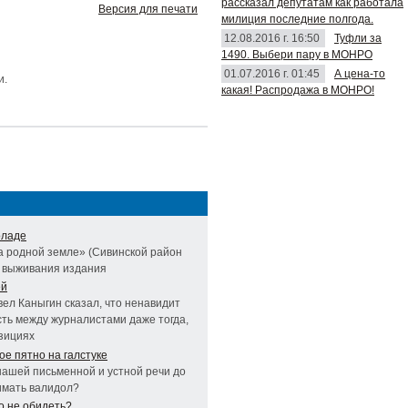
рассказал депутатам как работала
Версия для печати
милиция последние полгода.
12.08.2016 г. 16:50
Туфли за
1490. Выбери пару в МОНРО
01.07.2016 г. 01:45
А цена-то
и.
какая! Распродажа в МОНРО!
оладе
а родной земле» (Сивинской район
х выживания издания
ей
ел Каныгин сказал, что ненавидит
сть между журналистами даже тогда,
озициях
ое пятно на галстуке
нашей письменной и устной речи до
нимать валидол?
го не обидеть?