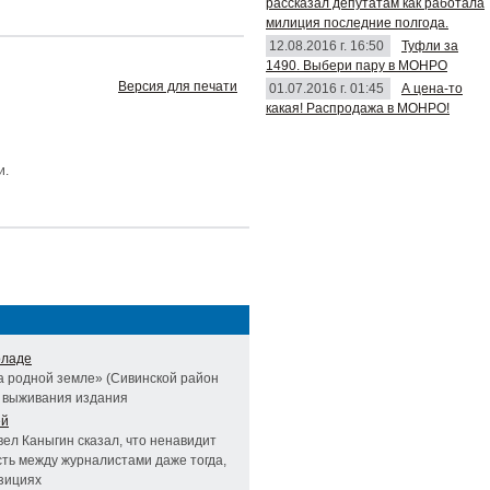
рассказал депутатам как работала
милиция последние полгода.
12.08.2016 г. 16:50
Туфли за
1490. Выбери пару в МОНРО
Версия для печати
01.07.2016 г. 01:45
А цена-то
какая! Распродажа в МОНРО!
и.
оладе
а родной земле» (Сивинской район
х выживания издания
ей
ел Каныгин сказал, что ненавидит
сть между журналистами даже тогда,
озициях