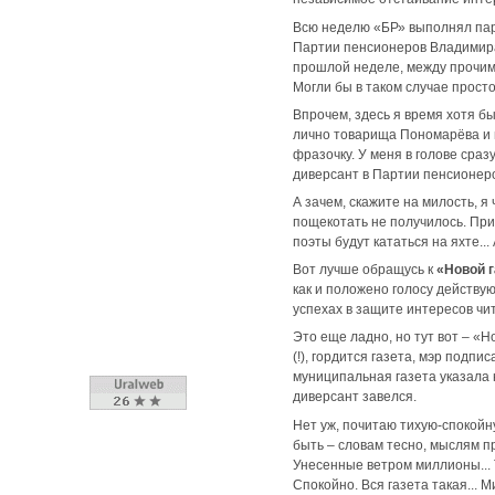
Всю неделю «БР» выполнял пар
Партии пенсионеров Владимира
прошлой неделе, между прочим,
Могли бы в таком случае прост
Впрочем, здесь я время хотя б
лично товарища Пономарёва и п
фразочку. У меня в голове сра
диверсант в Партии пенсионеро
А зачем, скажите на милость, я
пощекотать не получилось. Приш
поэты будут кататься на яхте... 
Вот лучше обращусь к
«Новой г
как и положено голосу действую
успехах в защите интересов чи
Это еще ладно, но тут вот – «Н
(!), гордится газета, мэр подп
муниципальная газета указала н
диверсант завелся.
Нет уж, почитаю тихую-спокой
быть – словам тесно, мыслям пр
Унесенные ветром миллионы... Т
Спокойно. Вся газета такая... М