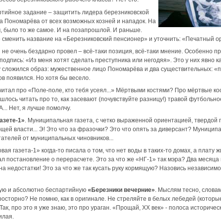
тийное задание – защитить лидера березниковской
 Пономарёва от всех возможных козней и нападок. На
 было то же самое. И на позапрошлой. И раньше.
о сменить название на «Березниковский пенсионер» и уточнить: «Печатный о
ы не очень бездарно провел – всё-таки позиция, всё-таки мнение. Особенно 
одпись: «Из меня хотят сделать преступника или негодяя». Это у них явно ка
зу сложился образ: мужественное лицо Пономарёва и два существительных: «п
в появился. Но хотя бы весело.
 читал про «Поле-поле, кто тебя усеял...» Мёртвыми костями? Про мёртвые ко
лось читать про то, как засевают (почувствуйте разницу!) травой футбольное
А... Нет, я лучше помолчу.
азете-1»
. Муниципальная газета, с четко выраженной ориентацией, твердой п
щей власти... Э! Это что за фразочки? Это что опять за диверсант? Муницип
тателей от муниципальных чиновников...
овая газета-1» когда-то писала о том, что нет воды в таких-то домах, а плату
исал постановление о перерасчете. Это за что же «НГ-1» так мэра? Два месяца 
а недостатки! Это за что же так кусать руку кормящую? Назовись независимой 
ную и абсолютно беспартийную
«Березники вечерние»
. Мыслям тесно, слова
осторно? Не помню, как в оригинале. Не стреляйте в белых лебедей (которые
ак, про это я уже знаю, это про ураган. «Прощай, ХХ век» - полоса историче
илая.