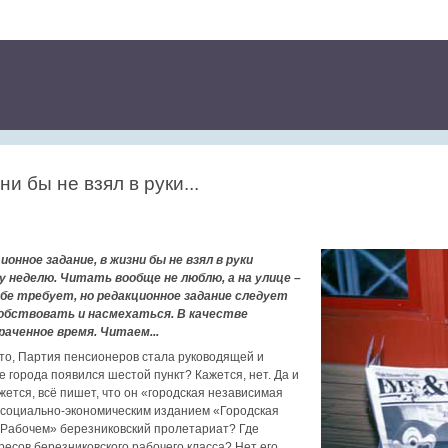
и бы не взял в руки...
ионное задание, в жизни бы не взял в руки
у неделю. Читать вообще не люблю, а на улице –
себе требует, но редакционное задание следует
обствовать и насмехаться. В качестве
раченное время. Читаем...
 что, Партия пенсионеров стала руководящей и
е города появился шестой пункт? Кажется, нет. Да и
ажется, всё пишет, что он «городская независимая
 социально-экономическим изданием «Городская
в «Рабочем» березниковский пролетариат? Где
есов березниковского рабочего класса? Нет его.