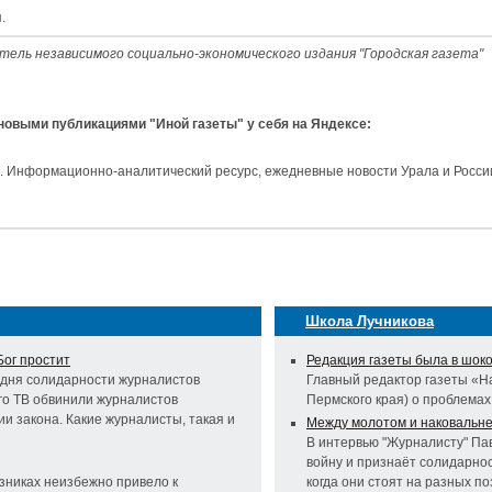
.
тель независимого социально-экономического издания "Городская газета"
 новыми публикациями "Иной газеты" у себя на Яндексе:
и. Информационно-аналитический ресурс, ежедневные новости Урала и Росси
Школа Лучникова
Бог простит
Редакция газеты была в шок
дня солидарности журналистов
Главный редактор газеты «Н
го ТВ обвинили журналистов
Пермского края) о проблема
и закона. Какие журналисты, такая и
Между молотом и наковальн
В интервью "Журналисту" Пав
войну и признаёт солидарно
зниках неизбежно привело к
когда они стоят на разных п