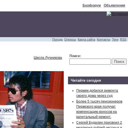
Берфорум
Объявления
Погода
Опросы
Карта сайта
Контакты
Теги
RSS
Поиск:
Школа Лучникова
Читайте сегодня
Пермяк добился ремонта
своего дома через суд
Более 5 тысяч пенсионеров
Пермского края получат
компенсацию взносов на
капитальный ремонт.
Сергей Будалин присвоил 2
миллиона рублей честных и