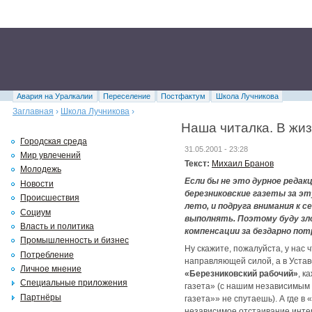
Авария на Уралкалии
Переселение
Постфактум
Школа Лучникова
Заглавная
›
Школа Лучникова
›
Наша читалка. В жизн
Городская среда
31.05.2001 - 23:28
Мир увлечений
Текст:
Михаил Бранов
Молодежь
Если бы не это дурное редакц
Новости
березниковские газеты за эт
Происшествия
лето, и подруга внимания к 
Социум
выполнять. Поэтому буду зл
Власть и политика
компенсации за бездарно пот
Промышленность и бизнес
Ну скажите, пожалуйста, у нас
Потребление
направляющей силой, а в Устав
Личное мнение
«Березниковский рабочий»
, к
Специальные приложения
газета» (с нашим независимым
Партнёры
газета»» не спутаешь). А где 
независимое отстаивание интер