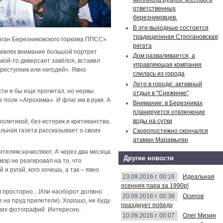
ответственных
березниковцев.
В эти выходные состоится
традиционная Строгановская
рган Березниковского горкома ППСС».
регата
привлек внимание большой портрет
Дом разваливается, а
кой-то диверсант завёлся, вставил
управляющая компания
реступник или негодяй». Явно
слилась из города
Лето в городе: активный
сти я бы еще прочитал, но нервы
отдых в "Снежинке"
 поле «Агрохима». И флаг им в руки. А
Внимание: в Березниках
планируется отключение
воды на сутки
олитикой, без истерик и критиканства,
альная газета рассказывает о своих
Скоропостижно скончался
атаман Марамыгин
 жителям начисляют. А через два месяца
Другие новости
мэр не реагировал на то, что
и ругай, кого хочешь, а так – явно
23.09.2016 г. 00:16
Идеальная
осенняя пара за 1990р!
м просторно... Или наоборот должно
20.09.2016 г. 00:38
Осипов
 на пруд прилетели). Хорошо, не буду.
празднует победу
ских фотографий. Интересно.
10.09.2016 г. 00:07
Олег Мизин