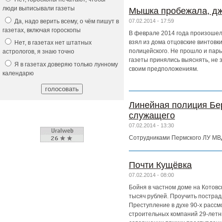
люди выписывали газеты
Мышка пробежала, дж
Да, надо верить всему, о чём пишут в
07.02.2014 - 17:59
газетах, включая гороскопы
В феврале 2014 года произошел
взял из дома отцовские винтовк
Нет, в газетах нет штатных
полицейского. Не прошло и пары
астрологов, я знаю точно
газеты принялись выяснять, не
Я в газетах доверяю только лунному
своим предположениям.
календарю
Линейная полиция Бе
служащего
07.02.2014 - 13:30
Сотрудниками Пермского ЛУ МВД
Почти Кущёвка
07.02.2014 - 08:00
Бойня в частном доме на Котовск
тысяч рублей. Проучить пострад
Преступление в духе 90-х рассм
строительных компаний 29-летн