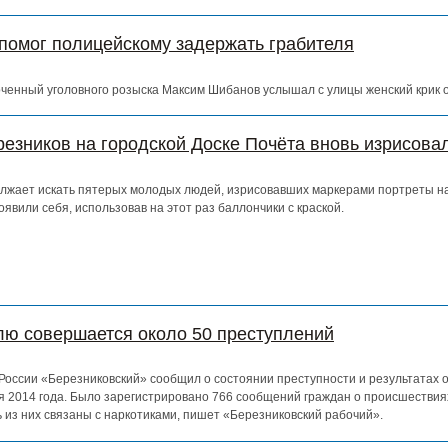
 помог полицейскому задержать грабителя
енный уголовного розыска Максим Шибанов услышал с улицы женский крик 
езников на городской Доске Почёта вновь изрисова
лжает искать пятерых молодых людей, изрисовавших маркерами портреты на
явили себя, использовав на этот раз баллончики с краской.
лю совершается около 50 преступлений
ссии «Березниковский» сообщил о состоянии преступности и результатах 
я 2014 года. Было зарегистрировано 766 сообщений граждан о происшествиях
 из них связаны с наркотиками, пишет «Березниковский рабочий».