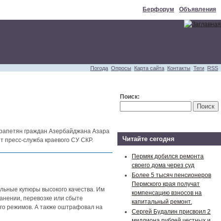
Берфорум
Объявления
Погода
Опросы
Карта сайта
Контакты
Теги
RSS
Поиск:
арапетян граждан Азербайджана Азара
Читайте сегодня
 пресс-служба краевого СУ СКР.
Пермяк добился ремонта
своего дома через суд
Более 5 тысяч пенсионеров
Пермского края получат
льные купюры высокого качества. Им
компенсацию взносов на
анении, перевозке или сбыте
капитальный ремонт.
его режимов. А также оштрафовал на
Сергей Будалин присвоил 2
миллиона рублей честных и