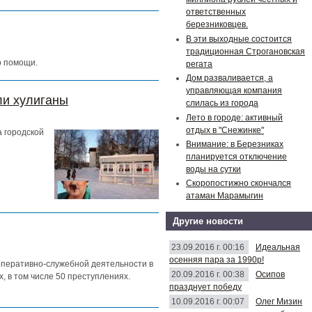
ответственных
березниковцев.
В эти выходные состоится
традиционная Строгановская
о помощи.
регата
Дом разваливается, а
управляющая компания
ли хулиганы
слилась из города
Лето в городе: активный
отдых в "Снежинке"
 городской
Внимание: в Березниках
планируется отключение
воды на сутки
Скоропостижно скончался
атаман Марамыгин
Другие новости
23.09.2016 г. 00:16
Идеальная
осенняя пара за 1990р!
оперативно-служебной деятельности в
20.09.2016 г. 00:38
Осипов
, в том числе 50 преступлениях.
празднует победу
10.09.2016 г. 00:07
Олег Мизин