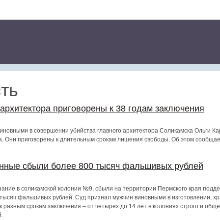
ть
архитектора приговорены к 38 годам заключения
виновными в совершении убийства главного архитектора Соликамска Ольги К
. Они приговорены к длительным срокам лишения свободы. Об этом сообщает
нные сбыли более 800 тысяч фальшивых рублей
зание в соликамской колонии №9, сбыли на территории Пермского края подде
 тысяч фальшивых рублей. Суд признал мужчин виновными в изготовлении, хр
к разным срокам заключения – от четырех до 14 лет в колониях строго и общ
.