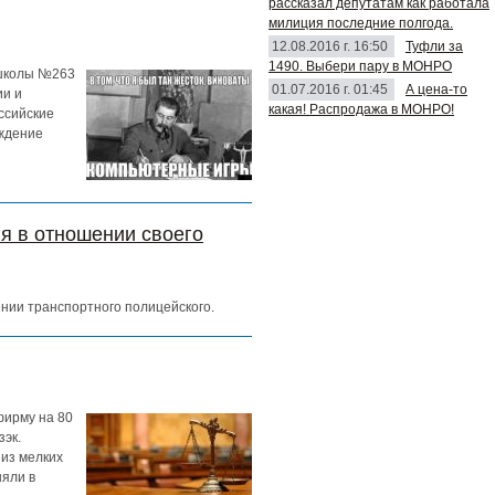
рассказал депутатам как работала
милиция последние полгода.
12.08.2016 г. 16:50
Туфли за
1490. Выбери пару в МОНРО
 школы №263
01.07.2016 г. 01:45
А цена-то
ии и
какая! Распродажа в МОНРО!
ссийские
рждение
я в отношении своего
нии транспортного полицейского.
фирму на 80
зэк.
 из мелких
няли в