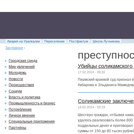
Авария на Уралкалии
Переселение
Постфактум
Школа Лучникова
Заглавная
›
преступнос
Городская среда
Убийцы соликамского 
Мир увлечений
17.02.2014 - 09:20
Молодежь
Новости
Пермский краевой суд признал 
Акбарова и Эльданиса Мамедова
Происшествия
Социум
Власть и политика
Соликамские заключе
Промышленность и бизнес
14.02.2014 - 03:19
Потребление
Шестеро граждан, отбывая нака
Личное мнение
удалось реализовать более 800
Специальные приложения
поддельных денег и приговорил 
Партнёры
суммы от 150 до 80 тысяч рублей