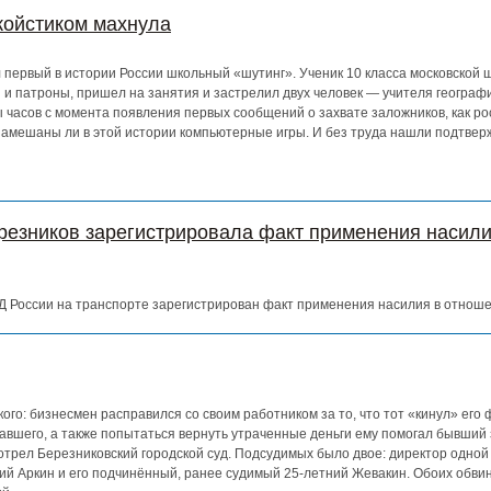
ойстиком махнула
 первый в истории России школьный «шутинг». Ученик 10 класса московской
и и патроны, пришел на занятия и застрелил двух человек — учителя географ
 часов с момента появления первых сообщений о захвате заложников, как ро
 замешаны ли в этой истории компьютерные игры. И без труда нашли подтве
резников зарегистрировала факт применения насили
 России на транспорте зарегистрирован факт применения насилия в отноше
ого: бизнесмен расправился со своим работником за то, что тот «кинул» его 
авшего, а также попытаться вернуть утраченные деньги ему помогал бывший 
отрел Березниковский городской суд. Подсудимых было двое: директор одной
ий Аркин и его подчинённый, ранее судимый 25-летний Жевакин. Обоих обви