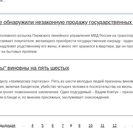
...
е обнаружили незаконную продажу государственных
уголовного розыска Пермского линейного управления МВД России на транспор
скивает покупателя, желающего приобрести государственную награду - орде
надлежит родственнику его жены, и много лет хранился в квартире, где он пр
з-за бытовых проблем.
ы" виновны на пять шестых
делу «приморских партизан». Пять из шести молодых людей признаны вино
я, включая бандитизм, убийство четырех человек и посягательства на жизнь
м грозит пожизненное заключение. Один подсудимый – Вадим Ковтун – призн
ии в банде и, по мнению присяжных, заслуживает снисхождения.
едыдущая
…
4
5
6
7
8
9
10
11
12
…