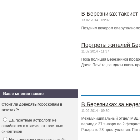
В Березниках таксист
13.02.2014 - 09:37
Поздним вечером оперуполномоч
Портреты жителей Бер
11.02.2014 - 11:37
Пока полиция Березников продо
Доске Почёта, вандалы вновь про
Ваше мнение важно
В Березниках за неде
Стоит ли доверять гороскопам в
газетах?:
11.02.2014 - 09:30
Межмуниципальный отдел МВД Ро
Да, газетные астрологи не
период с 27 января по 2 феврал
ошибаются в отличие от газетных
Раскрыто 23 преступления. Пять
синоптиков
Нет, гороскопы печатают, чтобы