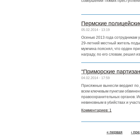
совершении тяжких преступлений
Пермские полицейски
05.02.2014 - 13:19
Осенью 2013 года сотрудникам 
29-летний местный житель поды
мужчина пояснял, что орден при
награду, по его словам, решил и
"Приморские партизан
04.02.2014 - 17:59
Присяжные вынесли вердикт по 
всем ключевым пунктам обвинени
правоохранительных органов. И
невиновным в убийствах и участ
Комментариев: 1
« первая
‹ пр