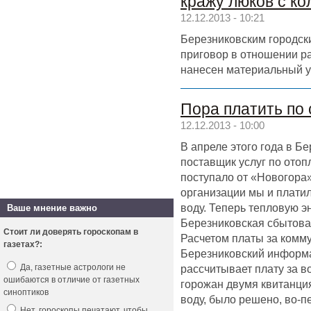
кражу люков с ко
12.12.2013 - 10:21
Березниковским городск
приговор в отношении р
нанесен материальный
Пора платить по
12.12.2013 - 10:00
В апреле этого года в Б
поставщик услуг по ото
поступало от «Новогора»
организации мы и платили
воду. Теперь тепловую э
Ваше мнение важно
Березниковская сбытова
Стоит ли доверять гороскопам в
Расчетом платы за комм
газетах?:
Березниковский информа
рассчитывает плату за в
Да, газетные астрологи не
ошибаются в отличие от газетных
горожан двумя квитанция
синоптиков
воду, было решено, во-
Нет, гороскопы печатают, чтобы