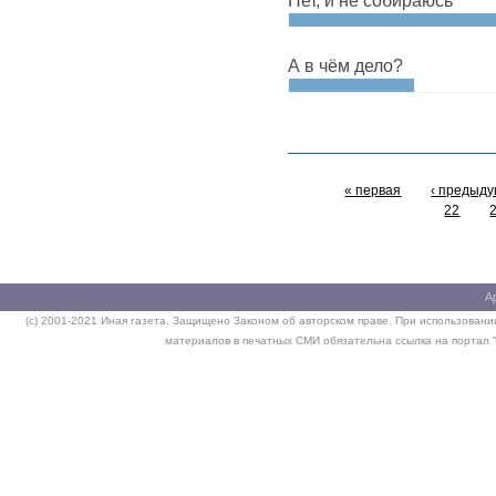
А в чём дело?
« первая
‹ предыд
22
А
(c) 2001-2021 Иная газета. Защищено Законом об авторском праве. При использовании
материалов в печатных СМИ обязательна ссылка на портал