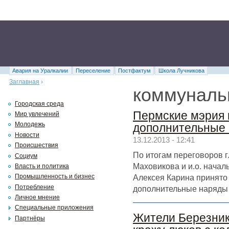
Авария на Уралкалии
Переселение
Постфактум
Школа Лучникова
Заглавная
›
коммуналь
Городская среда
Пермские мэрия 
Мир увлечений
Молодежь
дополнительные 
Новости
13.12.2013 - 12:41
Происшествия
По итогам переговоров 
Социум
Маховикова и и.о. нача
Власть и политика
Алексея Карина принято
Промышленность и бизнес
Потребление
дополнительные наряды
Личное мнение
Специальные приложения
Жители Березник
Партнёры