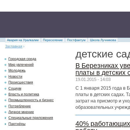
Авария на Уралкалии
Переселение
Постфактум
Школа Лучникова
Заглавная
›
детские са
Городская среда
В Березниках ув
Мир увлечений
Молодежь
платы в детских 
Новости
19.01.2015 - 14:03
Происшествия
С 1 января 2015 года в 
Социум
платы в детских садах. 
Власть и политика
затрат на присмотр и ух
Промышленность и бизнес
Потребление
образовательных учрежд
Личное мнение
Специальные приложения
40% работающих 
Партнёры