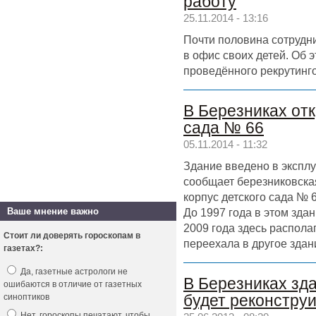
работу
25.11.2014 - 13:16
Почти половина сотрудн
в офис своих детей. Об 
проведённого рекрутинг
В Березниках отк
сада № 66
05.11.2014 - 11:32
Здание введено в экспл
сообщает березниковска
корпус детского сада № 
До 1997 года в этом зда
Ваше мнение важно
2009 года здесь распола
Стоит ли доверять гороскопам в
переехала в другое здан
газетах?:
Да, газетные астрологи не
В Березниках зд
ошибаются в отличие от газетных
синоптиков
будет реконструи
Нет, гороскопы печатают, чтобы