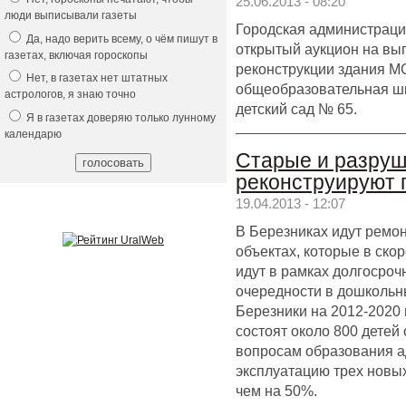
25.06.2013 - 08:20
люди выписывали газеты
Городская администраци
Да, надо верить всему, о чём пишут в
открытый аукцион на вы
газетах, включая гороскопы
реконструкции здания М
Нет, в газетах нет штатных
общеобразовательная шк
астрологов, я знаю точно
детский сад № 65.
Я в газетах доверяю только лунному
календарю
Старые и разруш
реконструируют 
19.04.2013 - 12:07
В Березниках идут ремон
объектах, которые в ско
идут в рамках долгосро
очередности в дошкольн
Березники на 2012-2020 
состоят около 800 детей 
вопросам образования ад
эксплуатацию трех новы
чем на 50%.