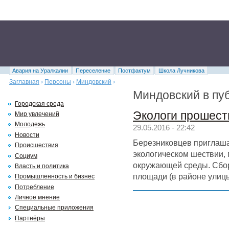
Авария на Уралкалии
Переселение
Постфактум
Школа Лучникова
Заглавная
›
Персоны
›
Миндовский
›
Миндовский в пу
Городская среда
Экологи прошест
Мир увлечений
Молодежь
29.05.2016 - 22:42
Новости
Березниковцев приглаша
Происшествия
экологическом шествии,
Социум
окружающей среды. Сбор
Власть и политика
площади (в районе улицы
Промышленность и бизнес
Потребление
Личное мнение
Специальные приложения
Партнёры