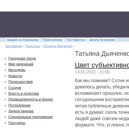
Авария на Уралкалии
Переселение
Постфактум
Школа Лучникова
Заглавная
›
Персоны
›
Татьяна Дьяченко
›
Татьяна Дьяченк
Городская среда
Цвет субъективн
Мир увлечений
Молодежь
14.01.2010 - 21:00
Новости
Как мы помним? Сотни и
Происшествия
довелось делать, убедил
Социум
вспоминают прошлое, ок
Власть и политика
сегодняшним восприятие
Промышленность и бизнес
читая публичные дневни
Потребление
Личное мнение
есть я думаю: сколь точ
Специальные приложения
людей даже совсем неда
Партнёры
формате. Что, условно, 