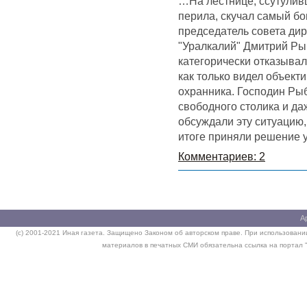
…На лестнице, ссутулив
перила, скучал самый бо
председатель совета ди
"Уралкалий" Дмитрий Ры
категорически отказыва
как только видел объекти
охранника. Господин Рыб
свободного столика и да
обсуждали эту ситуацию,
итоге приняли решение
Комментариев: 2
А
(c) 2001-2021 Иная газета. Защищено Законом об авторском праве. При использовании
материалов в печатных СМИ обязательна ссылка на портал