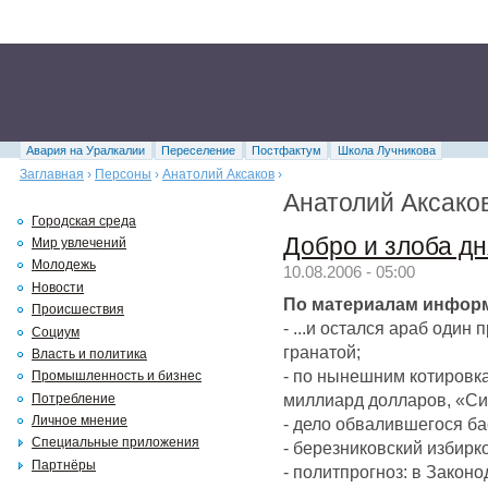
Авария на Уралкалии
Переселение
Постфактум
Школа Лучникова
Заглавная
›
Персоны
›
Анатолий Аксаков
›
Анатолий Аксако
Городская среда
Добро и злоба дн
Мир увлечений
Молодежь
10.08.2006 - 05:00
Новости
По материалам информ
Происшествия
- ...и остался араб один 
Социум
гранатой;
Власть и политика
- по нынешним котировк
Промышленность и бизнес
миллиард долларов, «Си
Потребление
Личное мнение
- дело обвалившегося ба
Специальные приложения
- березниковский избирк
Партнёры
- политпрогноз: в Закон