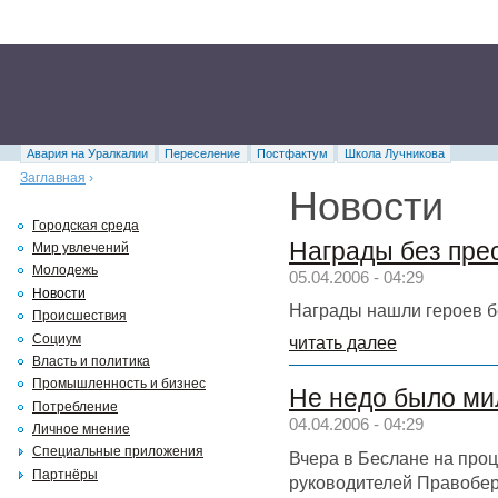
Авария на Уралкалии
Переселение
Постфактум
Школа Лучникова
Заглавная
›
Новости
Городская среда
Награды без пре
Мир увлечений
Молодежь
05.04.2006 - 04:29
Новости
Награды нашли героев б
Происшествия
Социум
читать далее
Власть и политика
Промышленность и бизнес
Не недо было ми
Потребление
04.04.2006 - 04:29
Личное мнение
Специальные приложения
Вчера в Беслане на про
Партнёры
руководителей Правобер