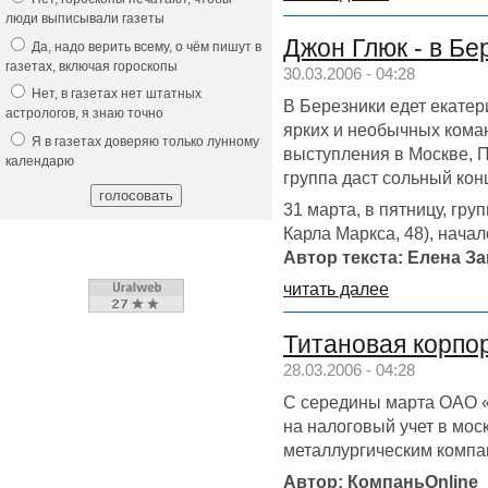
люди выписывали газеты
Джон Глюк - в Бе
Да, надо верить всему, о чём пишут в
газетах, включая гороскопы
30.03.2006 - 04:28
Нет, в газетах нет штатных
В Березники едет екатер
астрологов, я знаю точно
ярких и необычных коман
Я в газетах доверяю только лунному
выступления в Москве, Пи
календарю
группа даст сольный кон
31 марта, в пятницу, гру
Карла Маркса, 48), начал
Автор текста: Елена З
читать далее
Титановая корпо
28.03.2006 - 04:28
С середины марта ОАО
на налоговый учет в мо
металлургическим компа
Автор: КомпаньOnline