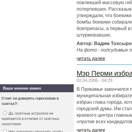
повлекшей массовую ги
потерпевших. Рассказыва
утверждали, что боевики
бомбы боевики собирались
боеприпасы, а первый в
штурмовавших.
Автор: Вадим Тохсыро
На фото - подсудимые
читать далее
Мэр Перми избра
02.04.2006 - 04:29
Ваше мнение важно
В Прикамье закончился 
муниципальная избирате
Стоит ли доверять гороскопам в
избран глава города, ко
газетах?:
городской думы. Им ста
Да, газетные астрологи не
краевого центра главны
ошибаются в отличие от газетных
«против всех кандидатов
синоптиков
читать далее
Нет, гороскопы печатают, чтобы