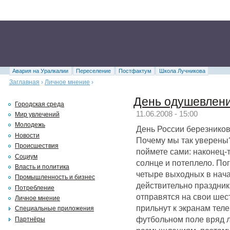
Авария на Уралкалии
Переселение
Постфактум
Школа Лучникова
Заглавная
›
Личное мнение
›
День одушевлен
Городская среда
11.06.2008 - 15:00
Мир увлечений
Молодежь
День России березников
Новости
Почему мы так уверены?
Происшествия
поймете сами: наконец-т
Социум
солнце и потеплело. По
Власть и политика
четыре выходных в нача
Промышленность и бизнес
действительно праздник 
Потребление
отправятся на свои шес
Личное мнение
прильнут к экранам тел
Специальные приложения
футбольном поле вряд л
Партнёры