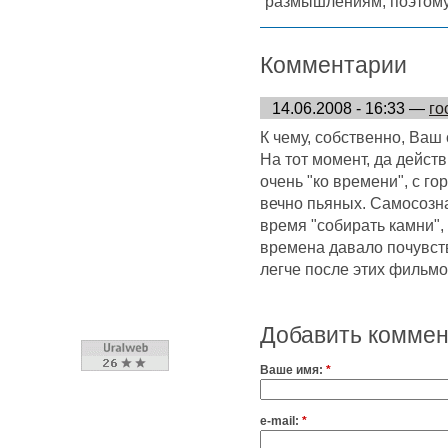
размышлениям, поэтому
Комментарии
14.06.2008 - 16:33 —
го
К чему, собственно, Ваш
На тот момент, да дейст
очень "ко времени", с г
вечно пьяных. Самосозн
время "собирать камни", 
времена давало почувств
легче после этих фильмов
Добавить комме
Ваше имя:
*
e-mail:
*