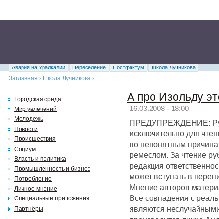
Авария на Уралкалии
Переселение
Постфактум
Школа Лучникова
Заглавная
›
Школа Лучникова
›
А про Изольду эт
Городская среда
16.03.2008 - 18:00
Мир увлечений
Молодежь
ПРЕДУПРЕЖДЕНИЕ: Руб
Новости
исключительно для чтени
Происшествия
по непонятным причинам
Социум
ремеслом. За чтение р
Власть и политика
редакция ответственнос
Промышленность и бизнес
может вступать в перепи
Потребление
Мнение авторов матери
Личное мнение
Все совпадения с реал
Специальные приложения
являются неслучайными
Партнёры