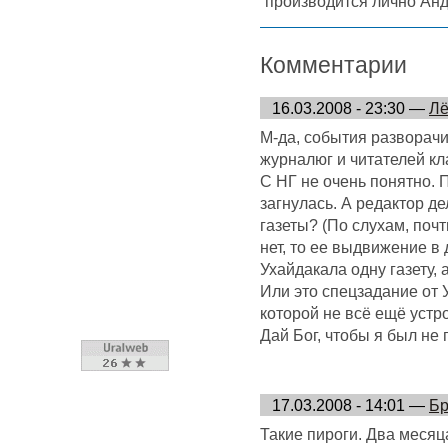
производится лично Ан
Комментарии
16.03.2008 - 23:30 —
Лё
М-да, события разворач
журналюг и читателей кл
С НГ не очень понятно. 
загнулась. А редактор д
газеты? (По слухам, поч
нет, то ее выдвижение в
Ухайдакала одну газету, 
Или это спецзадание от УК
которой не всё ещё устр
Дай Бог, чтобы я был не 
17.03.2008 - 14:01 —
Бр
Такие пироги. Два месяца