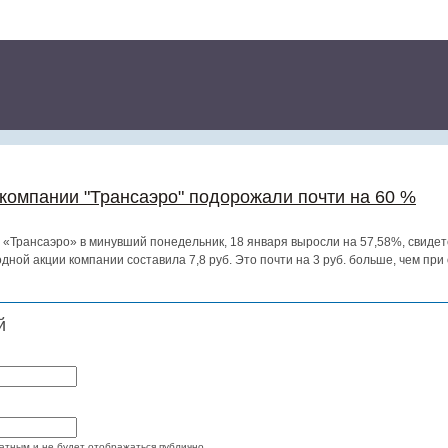
компании "Трансаэро" подорожали почти на 60 %
 «Трансаэро» в минувший понедельник, 18 января выросли на 57,58%, свиде
дной акции компании составила 7,8 руб. Это почти на 3 руб. больше, чем при
й
атным и не будет отображаться публично.