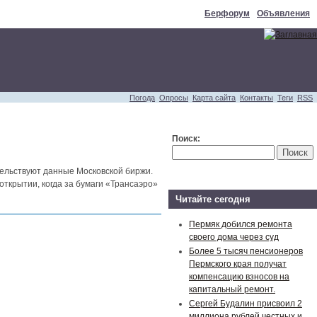
Берфорум
Объявления
Погода
Опросы
Карта сайта
Контакты
Теги
RSS
Поиск:
тельствуют данные Московской биржи.
 открытии, когда за бумаги «Трансаэро»
Читайте сегодня
Пермяк добился ремонта
своего дома через суд
Более 5 тысяч пенсионеров
Пермского края получат
компенсацию взносов на
капитальный ремонт.
Сергей Будалин присвоил 2
миллиона рублей честных и