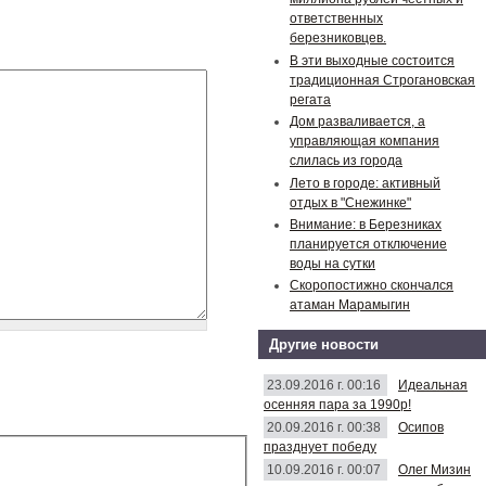
ответственных
березниковцев.
В эти выходные состоится
традиционная Строгановская
регата
Дом разваливается, а
управляющая компания
слилась из города
Лето в городе: активный
отдых в "Снежинке"
Внимание: в Березниках
планируется отключение
воды на сутки
Скоропостижно скончался
атаман Марамыгин
Другие новости
23.09.2016 г. 00:16
Идеальная
осенняя пара за 1990р!
20.09.2016 г. 00:38
Осипов
празднует победу
10.09.2016 г. 00:07
Олег Мизин