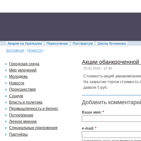
Авария на Уралкалии
Переселение
Постфактум
Школа Лучникова
Заглавная
›
Новости
›
Акции обанкроченной 
Городская среда
20.01.2016 - 17:40
Мир увлечений
Стоимость акций авиакомпании
Молодежь
На закрытии торгов стоимость о
Новости
давали 5 руб.
Происшествия
Социум
Добавить комментари
Власть и политика
Промышленность и бизнес
Ваше имя:
*
Потребление
Личное мнение
Специальные приложения
e-mail:
*
Партнёры
Содержимое этого поля является прив