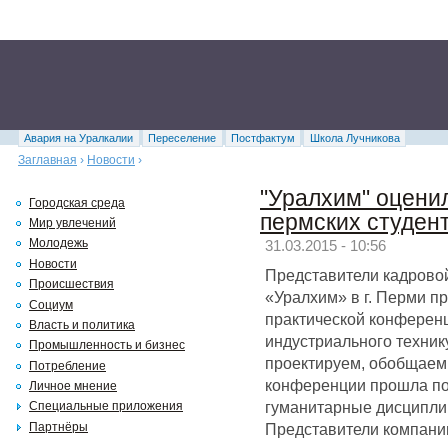
Авария на Уралкалии
Переселение
Постфактум
Школа Лучникова
Заглавная
›
Новости
›
"Уралхим" оцени
Городская среда
пермских студен
Мир увлечений
Молодежь
31.03.2015 - 10:56
Новости
Представители кадров
Происшествия
«Уралхим» в г. Перми п
Социум
практической конференц
Власть и политика
индустриального техни
Промышленность и бизнес
проектируем, обобщаем,
Потребление
конференции прошла по
Личное мнение
гуманитарные дисципли
Специальные приложения
Представители компани
Партнёры