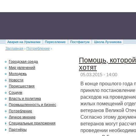
Авария на Уралкалии
Переселение
Постфактум
Школа Лучникова
Заглавная
›
Потребление
›
Помощь, которой
Городская среда
хотят
Мир увлечений
Молодежь
05.03.2015 - 14:00
Новости
В конце прошлого года 
Происшествия
приняло постановление
Социум
расходов на проведение
Власть и политика
жилых помещений отде
Промышленность и бизнес
ветеранов Великой Оте
Потребление
Согласно этому докумен
Личное мнение
ветеранов могут рассч
Специальные приложения
проведении необходимо
Партнёры