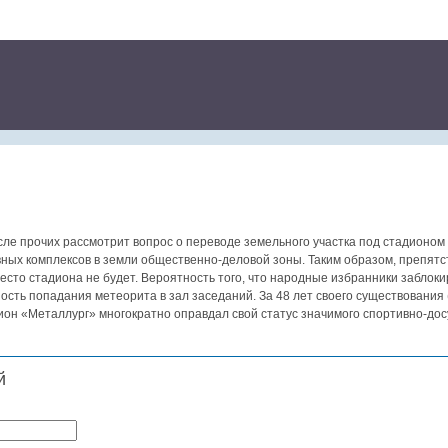
исле прочих рассмотрит вопрос о переводе земельного участка под стадионом
ных комплексов в земли общественно-деловой зоны. Таким образом, препятс
есто стадиона не будет. Вероятность того, что народные избранники заблок
ость попадания метеорита в зал заседаний. За 48 лет своего существования 
дион «Металлург» многократно оправдал свой статус значимого спортивно-дос
й