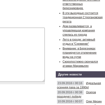
ответственных
березниковцев.
В эти выходные состоится
традиционная Строгановская
регата
Дом разваливается, а
управляющая компания
слилась из города
Лето в городе: активный
отдых в "Снежинке"
Внимание: в Березниках
планируется отключение
воды на сутки
Скоропостижно скончался
атаман Марамыгин
Другие новости
23.09.2016 г. 00:16
Идеальная
осенняя пара за 1990р!
20.09.2016 г. 00:38
Осипов
празднует победу
10.09.2016 г. 00:07
Олег Мизин