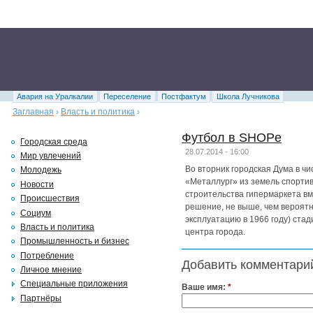
Авария на Уралкалии
Переселение
Постфактум
Школа Лучникова
Заглавная
›
Власть и политика
›
Футбол в SHOPe
Городская среда
28.07.2014 - 16:00
Мир увлечений
Во вторник городская Дума в ч
Молодежь
«Металлург» из земель спортив
Новости
строительства гипермаркета вм
Происшествия
решение, не выше, чем вероятн
Социум
эксплуатацию в 1966 году) ста
Власть и политика
центра города.
Промышленность и бизнес
Потребление
Добавить комментари
Личное мнение
Специальные приложения
Ваше имя:
*
Партнёры