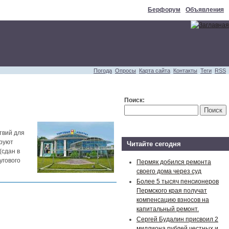
Берфорум
Объявления
Погода
Опросы
Карта сайта
Контакты
Теги
RSS
Поиск:
твий для
ируют
Читайте сегодня
(сдан в
угового
Пермяк добился ремонта
своего дома через суд
Более 5 тысяч пенсионеров
Пермского края получат
компенсацию взносов на
капитальный ремонт.
Сергей Будалин присвоил 2
миллиона рублей честных и