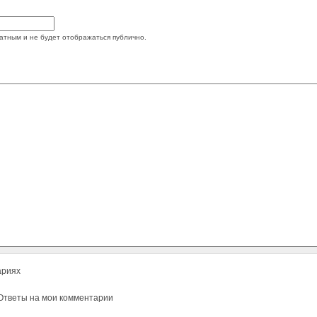
атным и не будет отображаться публично.
ариях
тветы на мои комментарии