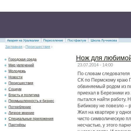
Авария на Уралкалии
Переселение
Постфактум
Школа Лучникова
Заглавная
›
Происшествия
›
Нож для любимо
Городская среда
23.07.2014 - 14:00
Мир увлечений
Молодежь
По словам следователя 
Новости
СК по Пермскому краю 
Происшествия
обвиняемый родом из п
Социум
приехал в Березники из
Власть и политика
пытался найти работу. Н
Промышленность и бизнес
Бибикову не повезло – р
Потребление
Жил на квартире у одно
Личное мнение
чисто символическую пл
Специальные приложения
несчастью, у этого пар
Партнёры