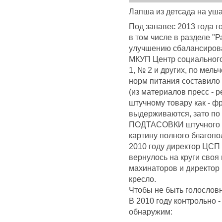
Лапша из детсада на уша
Под занавес 2013 года 
в том числе в разделе "
улучшению сбалансирован
МКУП Центр социального 
1, № 2 и других, по мел
норм питания составило 
(из материалов пресс - 
штучному товару как - фр
выдерживаются, зато по 
ПОДТАСОВКИ штучного т
картину полного благопо
2010 году директор ЦСП 
вернулось на круги сво
махинаторов и директор 
кресло.
Чтобы не быть голослов
В 2010 году контрольно 
обнаружим: