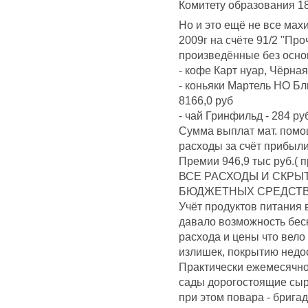
Комитету образования 18
Но и это ещё не все мах
2009г на счёте 91/2 "Пр
произведённые без основ
- кофе Карт нуар, Чёрная 
- коньяки Мартель НО Бл
8166,0 руб
- чай Гринфильд - 284 ру
Сумма выплат мат. помощ
расходы за счёт прибыли,
Премии 946,9 тыс руб.( 
ВСЕ РАСХОДЫ И СКРЫ
БЮДЖЕТНЫХ СРЕДСТВ
Учёт продуктов питания 
давало возможность бес
расхода и цены что вел
излишек, покрытию недо
Практически ежемесячно
сады дорогостоящие сы
при этом повара - брига