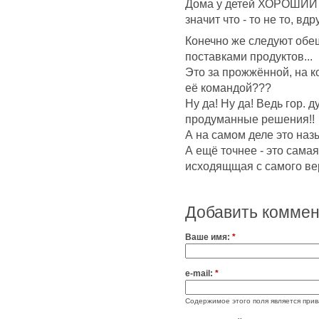
Дома у детей ХОРОШИЙ А
значит что - то не то, вд
Конечно же следуют обещ
поставками продуктов...
Это за прожжённой, на к
её командой???
Ну да! Ну да! Ведь гор. 
продуманные решения!!
А на самом деле это наз
А ещё точнее - это сама
исходящщая с самого ве
Добавить комме
Ваше имя:
*
e-mail:
*
Содержимое этого поля является прив