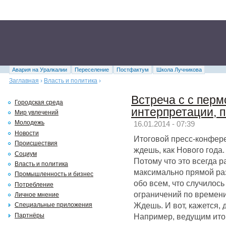
Авария на Уралкалии
Переселение
Постфактум
Школа Лучникова
Заглавная
›
Власть и политика
›
Встреча с с перм
Городская среда
интерпретации, 
Мир увлечений
Молодежь
16.01.2014 - 07:39
Новости
Итоговой пресс-конфер
Происшествия
ждешь, как Нового года. 
Социум
Потому что это всегда 
Власть и политика
максимально прямой раз
Промышленность и бизнес
обо всем, что случилось 
Потребление
ограничений по времени
Личное мнение
Ждешь. И вот, кажется,
Специальные приложения
Например, ведущим ито
Партнёры