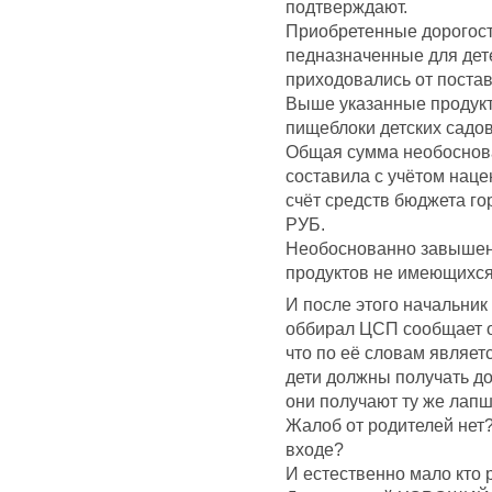
подтверждают.
Приобретенные дорогост
педназначенные для дет
приходовались от постав
Выше указанные продукт
пищеблоки детских садов
Общая сумма необоснова
составила с учётом нацен
счёт средств бюджета 
РУБ.
Необоснованно завышенн
продуктов не имеющихся 
И после этого начальник
оббирал ЦСП сообщает о
что по её словам являе
дети должны получать до
они получают ту же лапшу
Жалоб от родителей нет?
входе?
И естественно мало кто 