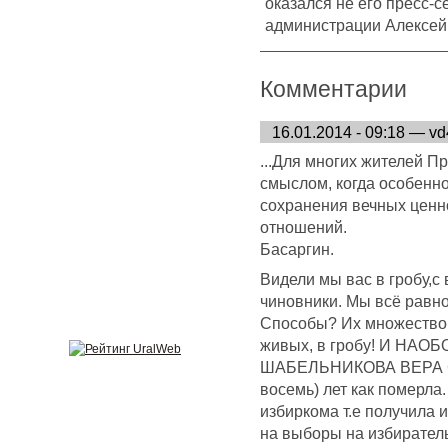
оказался не его пресс-с
администрации Алексе
Комментарии
16.01.2014 - 09:18 — v
...Для многих жителей 
смыслом, когда особенн
сохранения вечных ценно
отношений.
Басаргин.
Видели мы вас в гробу,с
чиновники. Мы всё равно
Способы? Их множество. 
живых, в гробу! И НАОБ
ШАБЕЛЬНИКОВА ВЕРА СТ
восемь) лет как померла.
избиркома т.е получила
на выборы на избирател