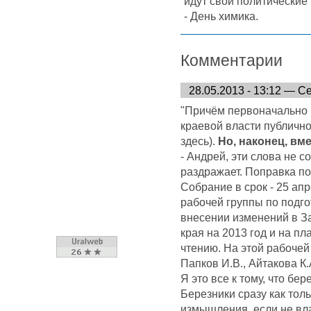
идут свои политические
- День химика.
Комментарии
28.05.2013 - 13:12 — С
"Причём первоначально 
краевой власти публично
здесь).
Но, наконец, в
- Андрей, эти слова не с
раздражает. Поправка п
Собрание в срок - 25 ап
рабочей группы по подго
внесении изменений в З
края на 2013 год и на п
чтению. На этой рабочей
Папков И.В., Айтакова К.
Я это все к тому, что бе
Березники сразу как тол
измышления, если не в