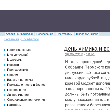
Авария на Уралкалии
Переселение
Постфактум
Школа Лучникова
Заглавная
›
Постфактум
›
День химика и все
Городская среда
26.05.2013 - 18:51
Мир увлечений
Молодежь
Итак, за прошедший пе
Новости
Собрание Пермского кра
Происшествия
дискуссии всё-таки согла
Социум
миллиарда рублей, выд
Власть и политика
краевой бюджет дополни
Промышленность и бизнес
запланированным на 201
Потребление
должны быть потрачены 
Личное мнение
месту нахождения плат
Специальные приложения
расселением березников
Партнёры