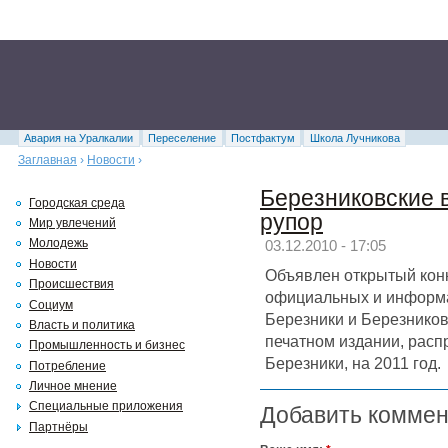
Авария на Уралкалии
Переселение
Постфактум
Школа Лучникова
Заглавная
›
Новости
›
Березниковские 
Городская среда
рупор
Мир увлечений
Молодежь
03.12.2010 - 17:05
Новости
Объявлен открытый конк
Происшествия
официальных и информ
Социум
Березники и Березников
Власть и политика
печатном издании, расп
Промышленность и бизнес
Березники, на 2011 год.
Потребление
Личное мнение
Специальные приложения
Добавить комме
Партнёры