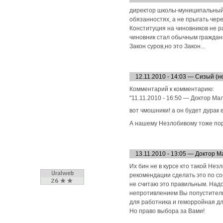
директор школы-муниципальный ч
обязанностях, а не прыгать чер
Конституция на чиновников не ра
чиновник стал обычным граждани
Закон суров,но это Закон...
12.11.2010 - 14:03 — Сизый (н
Комментарий к комментарию:
"11.11.2010 - 16:50 — Доктор Ма
вот чмошники! а он будет дурак 
А нашему Незлобивому тоже пор
13.11.2010 - 13:05 — Доктор М
Их бин не в курсе кто такой Не
рекомендации сделать это по со
не считаю это правильным. Надо
непротивлением Вы попустительс
для работника и геморройная дл
Но право выбора за Вами!