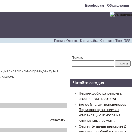
Берфорум
Объявления
Погода
Опросы
Карта сайта
Контакты
Теги
RSS
Поиск:
2, написал письмо президенту РФ
их школ.
Читайте сегодня
Пермяк добился ремонта
своего дома через суд
Более 5 тысяч пенсионеров
Пермского края получат
компенсацию взносов на
ответить
капитальный ремонт.
Сергей Будалин присвоил 2
миллиона рублей честных и