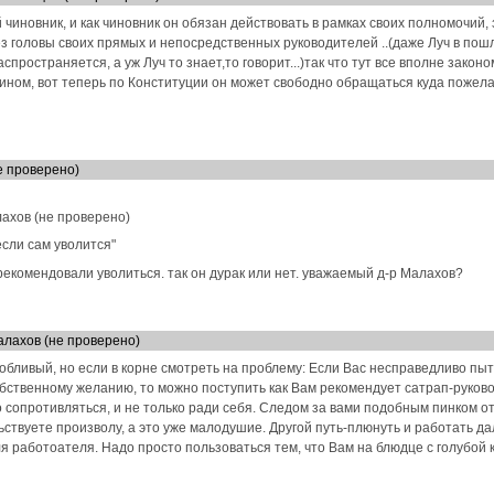
иновник, и как чиновник он обязан действовать в рамках своих полномочий,
ез головы своих прямых и непосредственных руководителей ..(даже Луч в пошл
спространяется, а уж Луч то знает,то говорит...)так что тут все вполне закон
ном, вот теперь по Конституции он может свободно обращаться куда пожелает
е проверено)
лахов (не проверено)
если сам уволится"
екомендовали уволиться. так он дурак или нет. уважаемый д-р Малахов?
алахов (не проверено)
злобливый, но если в корне смотреть на проблему: Если Вас несправедливо пы
бственному желанию, то можно поступить как Вам рекомендует сатрап-руково
 сопротивляться, и не только ради себя. Следом за вами подобным пинком отп
твуете произволу, а это уже малодушие. Другой путь-плюнуть и работать д
я работоателя. Надо просто пользоваться тем, что Вам на блюдце с голубой к