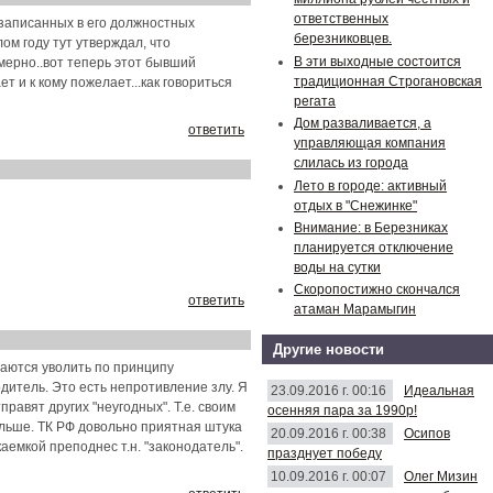
ответственных
 записанных в его должностных
березниковцев.
ом году тут утверждал, что
В эти выходные состоится
омерно..вот теперь этот бывший
традиционная Строгановская
 и к кому пожелает...как говориться
регата
Дом разваливается, а
ответить
управляющая компания
слилась из города
Лето в городе: активный
отдых в "Снежинке"
Внимание: в Березниках
планируется отключение
воды на сутки
Скоропостижно скончался
ответить
атаман Марамыгин
Другие новости
таются уволить по принципу
дитель. Это есть непротивление злу. Я
23.09.2016 г. 00:16
Идеальная
равят других "неугодных". Т.е. своим
осенняя пара за 1990р!
альше. ТК РФ довольно приятная штука
20.09.2016 г. 00:38
Осипов
аемкой преподнес т.н. "законодатель".
празднует победу
10.09.2016 г. 00:07
Олег Мизин