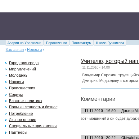
Авария на Уралкалии
Переселение
Постфактум
Школа Лучникова
Заглавная
›
Новости
›
Учителю, который нап
Городская среда
11.11.2010 - 14:00
Мир увлечений
Владимир Сорокин, трудящийся
Молодежь
Дмитрию Медведеву, в котором 
Новости
Происшествия
Социум
Комментарии
Власть и политика
Промышленность и бизнес
11.11.2010 - 16:50 — Доктор М
Потребление
вот чмошники! а он будет дурак 
Личное мнение
Специальные приложения
Партнёры
11.11.2010 - 20:22 — Obivatel