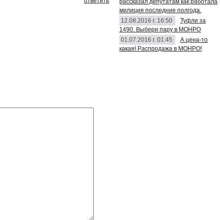
ответить
рассказал депутатам как работала
милиция последние полгода.
12.08.2016 г. 16:50
Туфли за
1490. Выбери пару в МОНРО
01.07.2016 г. 01:45
А цена-то
какая! Распродажа в МОНРО!