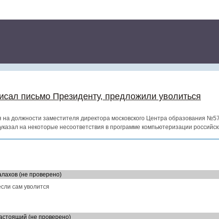
исал письмо Президенту, предложили уволиться
 на должности заместителя директора московского Центра образования №57
указал на некоторые несоответствия в программе компьютеризации российск
алахов (не проверено)
если сам уволится
 настоящий (не проверено)