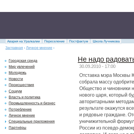
Авария на Уралкалии
Переселение
Постфактум
Школа Лучникова
Заглавная
›
Личное мнение
›
Не надо радоват
Городская среда
30.09.2010 - 17:00
Мир увлечений
Молодежь
Отставка мэра Москвы 
Новости
собрала массу одобрите
Происшествия
Общество и чиновники н
Социум
нового царя, который бу
Власть и политика
авторитарными методам
Промышленность и бизнес
результате окажутся все 
Потребление
и рядовые граждане. От
Личное мнение
уничижительной формул
Специальные приложения
России из псевдо-демок
Партнёры