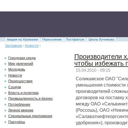
Авария на Уралкалии
Переселение
Постфактум
Школа Лучникова
Заглавная
›
Новости
›
Производители хл
Городская среда
чтобы избежать 
Мир увлечений
Молодежь
15.04.2010 - 09:15
Новости
Соликамское ОАО "Силь
Происшествия
уменьшения стоимости х
Социум
производителей сложны
Власть и политика
договоров на поставку х
Промышленность и бизнес
между ОАО «Сильвинит
Потребление
(Россошь), ОАО «Невин
Личное мнение
«Салаватнефтеоргсинте
Специальные приложения
удобрения»), производи
Партнёры