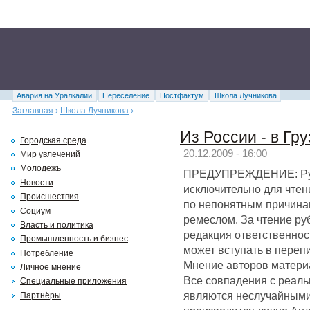
Авария на Уралкалии
Переселение
Постфактум
Школа Лучникова
Заглавная
›
Школа Лучникова
›
Из России - в Гр
Городская среда
20.12.2009 - 16:00
Мир увлечений
Молодежь
ПРЕДУПРЕЖДЕНИЕ: Руб
Новости
исключительно для чтени
Происшествия
по непонятным причинам
Социум
ремеслом. За чтение р
Власть и политика
редакция ответственнос
Промышленность и бизнес
может вступать в перепи
Потребление
Мнение авторов матери
Личное мнение
Все совпадения с реал
Специальные приложения
являются неслучайными
Партнёры