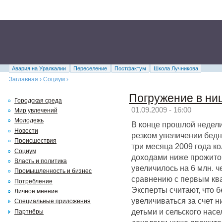
Авария на Уралкалии
Переселение
Постфактум
Школа Лучникова
Заглавная
›
Социум
›
Погружение в ни
Городская среда
01.09.2009 - 16:00
Мир увлечений
Молодежь
В конце прошлой недели
Новости
резком увеличении бедн
Происшествия
три месяца 2009 года к
Социум
доходами ниже прожито
Власть и политика
увеличилось на 6 млн. че
Промышленность и бизнес
сравнению с первым кв
Потребление
Эксперты считают, что б
Личное мнение
увеличиваться за счет 
Специальные приложения
детьми и сельского нас
Партнёры