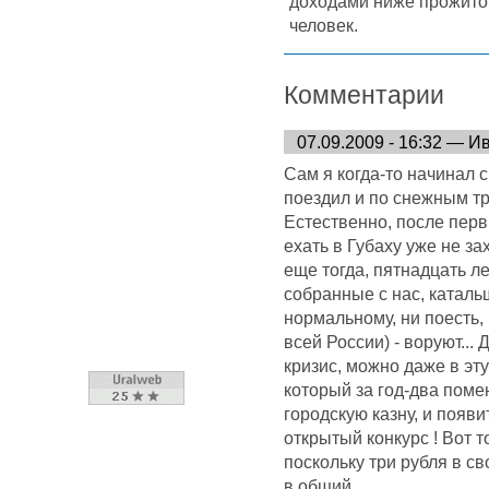
доходами ниже прожиточ
человек.
Комментарии
07.09.2009 - 16:32 — И
Сам я когда-то начинал 
поездил и по снежным тр
Естественно, после перв
ехать в Губаху уже не зах
еще тогда, пятнадцать ле
собранные с нас, каталь
нормальному, ни поесть, 
всей России) - воруют... 
кризис, можно даже в эт
который за год-два поме
городскую казну, и появ
открытый конкурс ! Вот т
поскольку три рубля в с
в общий...