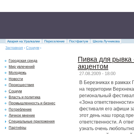
Авария на Уралкалии
Переселение
Постфактум
Школа Лучникова
Заглавная
›
Социум
›
Пивка для рывка 
Городская среда
акцентом
Мир увлечений
Молодежь
27.08.2009 - 18:00
Новости
В Березниках в рамках
Происшествия
на территории Верхнек
Социум
региональный фестивал
Власть и политика
«Зона ответственности»
Промышленность и бизнес
фестиваля его афиши за
Потребление
этот день наш город пре
Личное мнение
ответственности. А отве
Специальные приложения
узнать очень любопытно
Партнёры