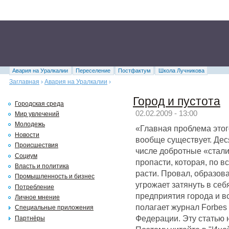
Авария на Уралкалии
Переселение
Постфактум
Школа Лучникова
Заглавная
›
Авария на Уралкалии
›
Город и пустота
Городская среда
02.02.2009 - 13:00
Мир увлечений
Молодежь
«Главная проблема этого
Новости
вообще существует. Дес
Происшествия
числе добротные «стали
Социум
пропасти, которая, по в
Власть и политика
расти. Провал, образов
Промышленность и бизнес
угрожает затянуть в себ
Потребление
предприятия города и в
Личное мнение
полагает журнал Forbes
Специальные приложения
Федерации. Эту статью
Партнёры