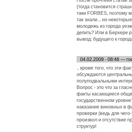
(тогда становится страшн
таки FORBES, поэтому мн
так знали... но некоторы
молодежь из города уезж
делить? Или в Берхере 
вывод: будущего к города 
04.02.2009 - 08:46 — го
.. кроме того, что эти ф
обсуждаются центральны
полуподвальными интерн
Вопрос - это что за глас
факты касающиеся общес
государственном уровне?
наказание виновных в ф
проверки (ведь для чего
произвол и отсутствие 
структур!