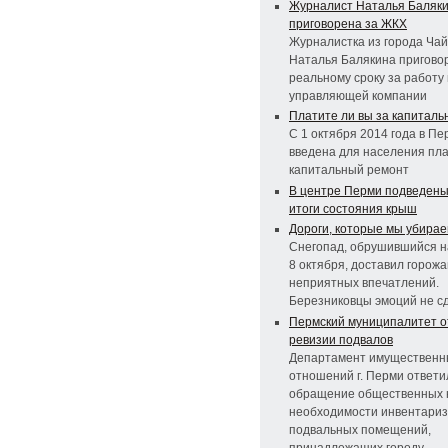
Журналист Наталья Баляк
приговорена за ЖКХ
Журналистка из города Чай
Наталья Балякина пригово
реальному сроку за работу 
управляющей компании
Платите ли вы за капитал
С 1 октября 2014 года в Пе
введена для населения пла
капитальный ремонт
В центре Перми подведен
итоги состояния крыш
Дороги, которые мы убира
Снегопад, обрушившийся н
8 октября, доставил горож
неприятных впечатлений.
Березниковцы эмоций не с
Пермский муниципалитет о
ревизии подвалов
Департамент имущественн
отношений г. Перми ответи
обращение общественных 
необходимости инвентари
подвальных помещений,
принадлежащих городу