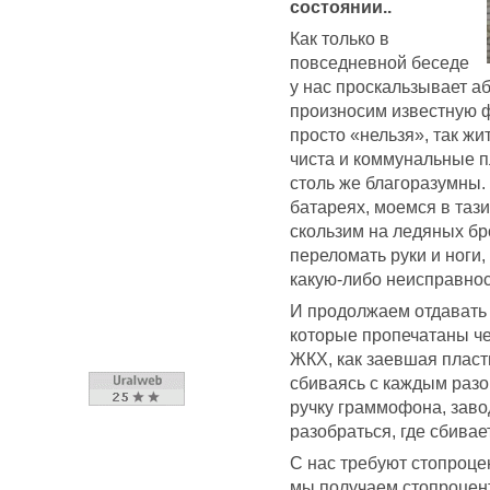
состоянии..
Как только в
повседневной беседе
у нас проскальзывает а
произносим известную фр
просто «нельзя», так жи
чиста и коммунальные п
столь же благоразумны.
батареях, моемся в тази
скользим на ледяных бр
переломать руки и ноги,
какую-либо неисправност
И продолжаем отдавать 
которые пропечатаны ч
ЖКХ, как заевшая пласти
сбиваясь с каждым разом
ручку граммофона, завод
разобраться, где сбивае
С нас требуют стопроце
мы получаем стопроцен