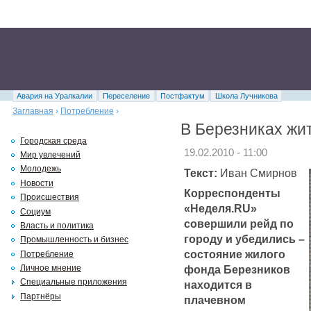
Авария на Уралкалии
Переселение
Постфактум
Школа Лучникова
Заглавная
›
Потребление
›
В Березниках жи
Городская среда
19.02.2010 - 11:00
Мир увлечений
Молодежь
Текст:
Иван Смирнов
Новости
Корреспонденты
Происшествия
«Неделя.RU»
Социум
совершили рейд по
Власть и политика
городу и убедились –
Промышленность и бизнес
состояние жилого
Потребление
фонда Березников
Личное мнение
Специальные приложения
находится в
Партнёры
плачевном