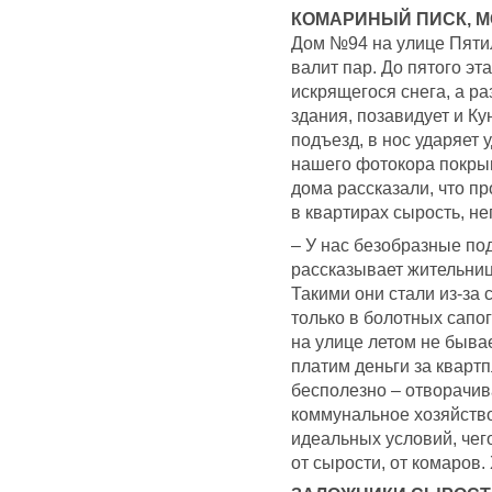
КОМАРИНЫЙ ПИСК, М
Дом №94 на улице Пятил
валит пар. До пятого э
искрящегося снега, а р
здания, позавидует и К
подъезд, в нос ударяет
нашего фотокора покрыв
дома рассказали, что пр
в квартирах сырость, н
– У нас безобразные по
рассказывает жительниц
Такими они стали из-за 
только в болотных сапог
на улице летом не бывае
платим деньги за квартп
бесполезно – отворачив
коммунальное хозяйство
идеальных условий, чего
от сырости, от комаров. 