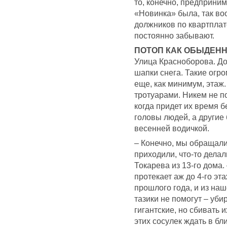
то, конечно, предприни
«Новинка» была, так во
должников по квартплат
постоянно забывают.
ПОТОП КАК ОБЫДЕН
Улица Красноборова. Дом
шапки снега. Такие огр
еще, как минимум, этаж
тротуарами. Никем не п
когда придет их время 
головы людей, а другие 
весенней водичкой.
– Конечно, мы обращал
приходили, что-то делал
Токарева из 13-го дома.
протекает аж до 4-го эт
прошлого года, и из наш
тазики не помогут – уб
гигантские, но сбивать 
этих сосулек ждать в б