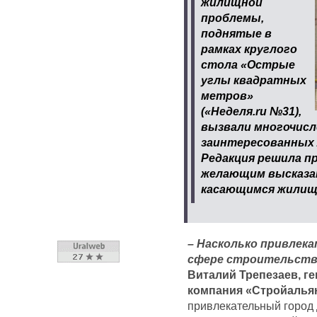
жилищной
проблемы,
поднятые в
рамках круглого
стола «Острые
углы квадратных
метров»
(«Неделя.ru №31),
вызвали многочисл
заинтересованных 
Редакция решила 
желающим высказат
касающимся жилищ
– Насколько привлек
сфере строительств
Виталий Трепезаев, 
компания «Стройалья
привлекательный город