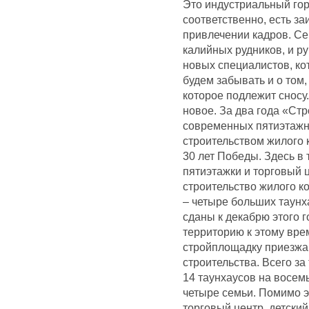
Это индустриальный гор
соответственно, есть з
привлечении кадров. Се
калийных рудников, и р
новых специалистов, ко
будем забывать и о том,
которое подлежит сносу
новое. За два года «Ст
современных пятиэтажн
строительством жилого 
30 лет Победы. Здесь в 
пятиэтажки и торговый 
строительство жилого к
– четыре больших таунх
сданы к декабрю этого г
территорию к этому вре
стройплощадку приезжаю
строительства. Всего за
14 таунхаусов на восем
четыре семьи. Помимо э
торговый центр, детски