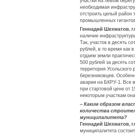
участки на левом берегу
необходимая инфрастру
отстроить целый район 
промышленных гигантов
Геннадий Шехматов, г
наличие инфраструктуры
Так, участок в десять с
рублей, в то время как 
отдаем земли практичес
500 рублей за десять сот
территория Усольского 
березниковцев. Особенн
аварии на БКРУ-1. Все 
при стартовой цене от 1
некоторым участкам она
– Каким образом влас
количества строите
муниципалитета?
Геннадий Шехматов, г
муниципалитета состоит