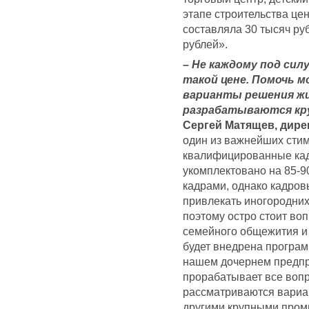
этапе строительства це
составляла 30 тысяч ру
рублей».
– Не каждому под сил
такой цене. Помочь 
варианты решения ж
разрабатываются кр
Сергей Матящев, дир
один из важнейших сти
квалифицированные кад
укомплектовано на 85-9
кадрами, однако кадров
привлекать иногородних
поэтому остро стоит во
семейного общежития и 
будет внедрена програм
нашем дочернем предпр
прорабатывает все вопр
рассматриваются вариан
другими крупными пром