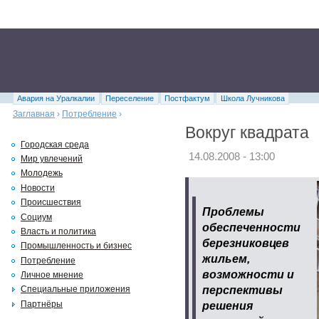
Авария на Уралкалии
Переселение
Постфактум
Школа Лучникова
Заглавная
›
Потребление
›
Вокруг квадрата
Городская среда
14.08.2008 - 13:00
Мир увлечений
Молодежь
Новости
Происшествия
Проблемы
Социум
обеспеченности
Власть и политика
березниковцев
Промышленность и бизнес
жильем,
Потребление
возможности и
Личное мнение
перспективы
Специальные приложения
решения
Партнёры