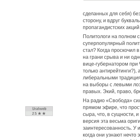
сделанных для себя) без
сторону, и вдруг букваль
пропагандистских акций 
Политологи на полном с
суперпопулярный полити
стал? Когда проскочил в
на грани срыва и ни од
вице-губернатором при 
только антирейтинги?),
либеральными традиция
на выборы с левыми лоз
правых. Экий, право, бр
На радио «Свобода» сил
прямом эфире, что прос
сыра, что, в сущности, 
версия эта весьма ориг
заинтересованность. У и
когда они узнают нечто 