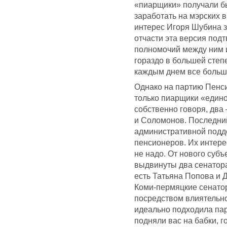
«пиарщики» получали б
заработать на мэрских в
интерес Игоря Шубина за
отчасти эта версия под
полномочий между ним и
гораздо в большей степ
каждым днем все больш
Однако на партию Пенс
только пиарщики «едино
собственно говоря, два 
и Соломонов. Последни
административной подде
пенсионеров. Их интере
не надо. От нового суб
выдвинуты два сенатора
есть Татьяна Попова и 
Коми-пермяцкие сенатор
посредством влиятельно
идеально подходила па
подняли вас на бабки, 