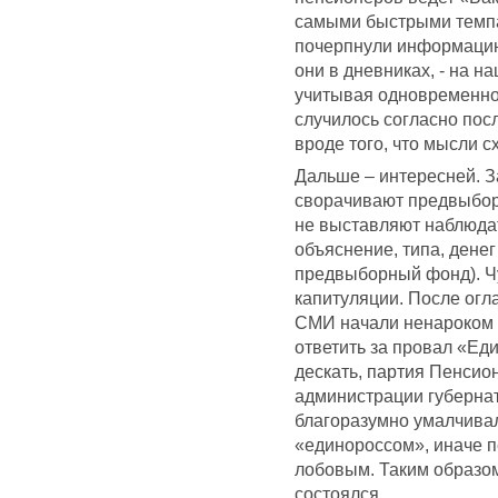
самыми быстрыми темпа
почерпнули информацию
они в дневниках, - на на
учитывая одновременнос
случилось согласно посл
вроде того, что мысли с
Дальше – интересней. З
сворачивают предвыборн
не выставляют наблюдат
объяснение, типа, денег
предвыборный фонд). Ч
капитуляции. После ог
СМИ начали ненароком о
ответить за провал «Еди
дескать, партия Пенсио
администрации губерна
благоразумно умалчивал
«единороссом», иначе п
лобовым. Таким образом
состоялся.