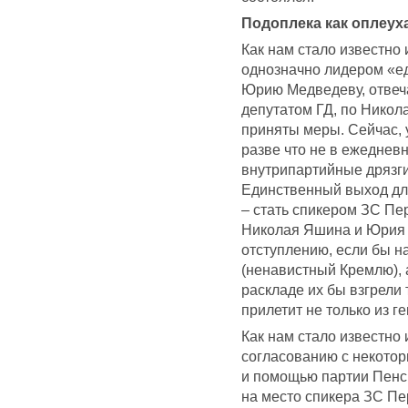
Подоплека как оплеух
Как нам стало известно
однозначно лидером «е
Юрию Медведеву, отвеч
депутатом ГД, по Никол
приняты меры. Сейчас, 
разве что не в ежеднев
внутрипартийные дрязги
Единственный выход дл
– стать спикером ЗС Пер
Николая Яшина и Юрия 
отступлению, если бы н
(ненавистный Кремлю), 
раскладе их бы взгрели 
прилетит не только из г
Как нам стало известно 
согласованию с некото
и помощью партии Пенси
на место спикера ЗС Пе