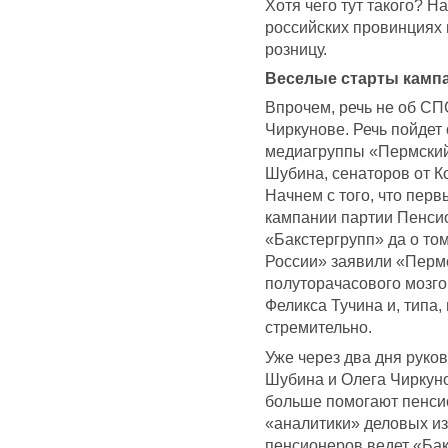
Хотя чего тут такого? Н
российских провинциях 
розницу.
Веселые старты кампа
Впрочем, речь не об СПС
Чиркунове. Речь пойдет
медиагруппы «Пермский
Шубина, сенаторов от К
Начнем с того, что пер
кампании партии Пенсио
«Бакстергрупп» да о том
России» заявили «Пермс
полуторачасового мозго
Феликса Тучина и, типа
стремительно.
Уже через два дня руко
Шубина и Олега Чиркунов
больше помогают пенсио
«аналитики» деловых изд
пенсионеров ведет «Бак