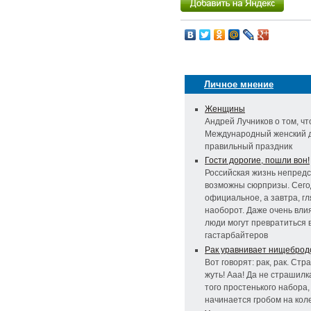
Личное мнение
Женщины
Андрей Лучников о том, чт
Международный женский д
правильный праздник
Гости дорогие, пошли вон!
Российская жизнь непредс
возможны сюрпризы. Сего
официальное, а завтра, г
наоборот. Даже очень вл
люди могут превратиться 
гастарбайтеров
Рак уравнивает нищеброд
Вот говорят: рак, рак. Стр
жуть! Ааа! Да не страшилк
того простенького набора,
начинается гробом на кол