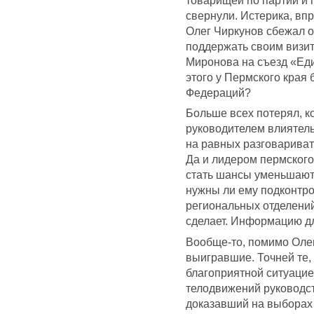
товарищей по партии и 
свернули. Истерика, впр
Олег Чиркунов сбежал 
поддержать своим визит
Миронова на съезд «Еди
этого у Пермского края
Федераций?
Больше всех потерял, ко
руководителем влиятель
на равных разговариват
Да и лидером пермског
стать шансы уменьшаютс
нужны ли ему подконтр
региональных отделений
сделает. Информацию д
Вообще-то, помимо Олег
выигравшие. Точней те,
благоприятной ситуаци
телодвижений руководст
доказавший на выборах