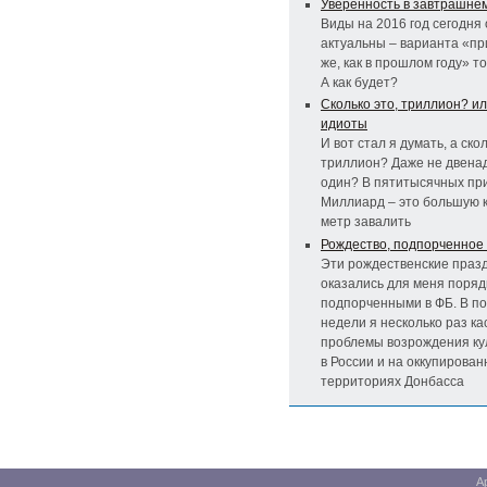
Уверенность в завтрашне
Виды на 2016 год сегодня
актуальны – варианта «пр
же, как в прошлом году» то
А как будет?
Сколько это, триллион? и
идиоты
И вот стал я думать, а скол
триллион? Даже не двенад
один? В пятитысячных пр
Миллиард – это большую 
метр завалить
Рождество, подпорченное
Эти рождественские праз
оказались для меня поряд
подпорченными в ФБ. В п
недели я несколько раз ка
проблемы возрождения ку
в России и на оккупирова
территориях Донбасса
А