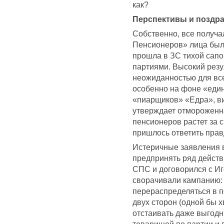
как?
Перспективы и поздр
Собственно, все получа
Пенсионеров» лица были
прошла в ЗС тихой сапо
партиями. Высокий резу
неожиданностью для все
особенно на фоне «един
«пиарщиков» «Едра», вид
утверждает отмороженна
пенсионеров растет за
пришлось ответить правд
Истеричные заявления в
предпринять ряд действ
СПС и договорился с И
сворачивали кампанию: 
перераспределяться в п
двух сторон (одной бы х
отстаивать даже выгодн