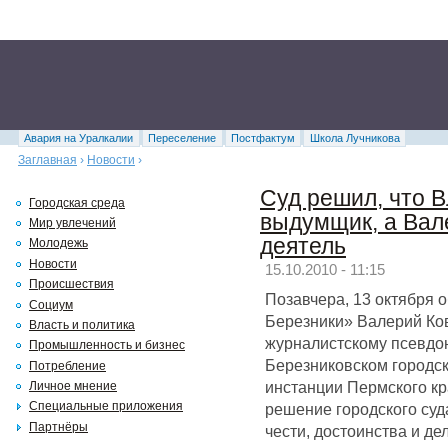
Авария на Уралкалии
Переселение
Постфактум
Школа Лучникова
Заглавная
›
Новости
›
Суд решил, что 
Городская среда
выдумщик, а Вал
Мир увлечений
деятель
Молодежь
Новости
15.10.2010 - 11:15
Происшествия
Позавчера, 13 октября 
Социум
Березники» Валерий Ков
Власть и политика
журналистскому псевдо
Промышленность и бизнес
Березниковском городс
Потребление
инстанции Пермского кр
Личное мнение
Специальные приложения
решение городского суд
Партнёры
чести, достоинства и де