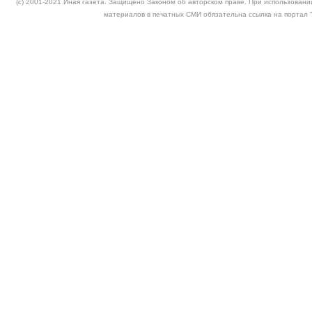
(c) 2001-2021 Иная газета. Защищено Законом об авторском праве. При использовании
материалов в печатных СМИ обязательна ссылка на портал