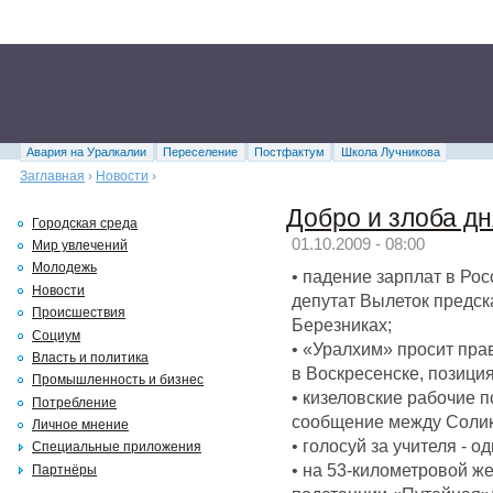
Авария на Уралкалии
Переселение
Постфактум
Школа Лучникова
Заглавная
›
Новости
›
Добро и злоба дн
Городская среда
01.10.2009 - 08:00
Мир увлечений
Молодежь
• падение зарплат в Ро
Новости
депутат Вылеток предск
Происшествия
Березниках;
Социум
• «Уралхим» просит пра
Власть и политика
в Воскресенске, позици
Промышленность и бизнес
• кизеловские рабочие 
Потребление
сообщение между Солик
Личное мнение
• голосуй за учителя - 
Специальные приложения
• на 53-километровой ж
Партнёры