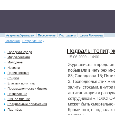
Авария на Уралкалии
Переселение
Постфактум
Школа Лучникова
Заглавная
›
Потребление
›
Подвалы топит, 
Городская среда
15.06.2009 - 14:00
Мир увлечений
Молодежь
Журналисты и представ
Новости
побывали в четырех мно
Происшествия
83; Свердлова 15; Пятил
Социум
3. Техподполья этих жи
Власть и политика
залиты стоками, внутри
Промышленность и бизнес
антисанитария и разрух
Потребление
сотрудникам «НОВОГОРа
Личное мнение
может быть смертельно 
Специальные приложения
Кроме того, в подвалах
Партнёры