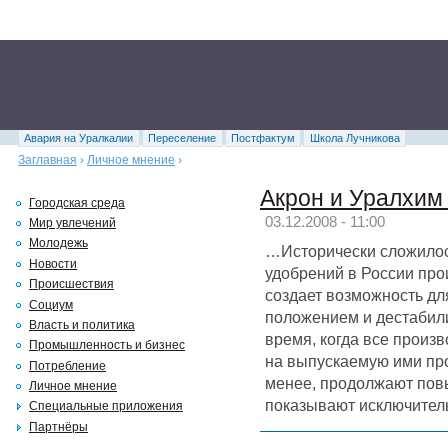
Авария на Уралкалии
Переселение
Постфактум
Школа Лучникова
Заглавная
›
Личное мнение
›
Акрон и Уралхим
Городская среда
03.12.2008 - 11:00
Мир увлечений
Молодежь
…Исторически сложилос
Новости
удобрений в России про
Происшествия
создает возможность д
Социум
положением и дестабили
Власть и политика
время, когда все произ
Промышленность и бизнес
на выпускаемую ими пр
Потребление
менее, продолжают пов
Личное мнение
показывают исключител
Специальные приложения
Партнёры