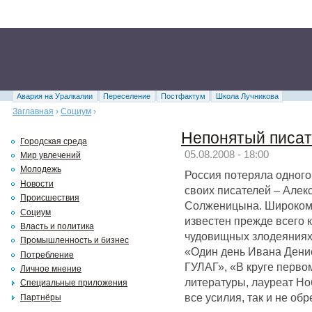
Авария на Уралкалии
Переселение
Постфактум
Школа Лучникова
Заглавная
›
Социум
›
Непонятый писат
Городская среда
05.08.2008 - 18:00
Мир увлечений
Молодежь
Россия потеряла одного
Новости
своих писателей – Алек
Происшествия
Солженицына. Широкому
Социум
известен прежде всего к
Власть и политика
чудовищных злодеяниях
Промышленность и бизнес
«Один день Ивана Дени
Потребление
ГУЛАГ», «В круге перво
Личное мнение
литературы, лауреат Н
Специальные приложения
все усилия, так и не об
Партнёры