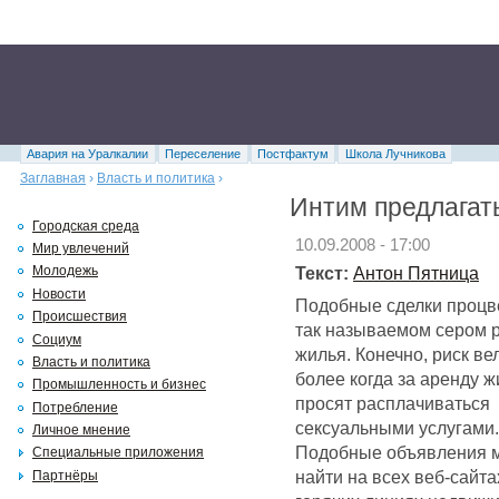
Авария на Уралкалии
Переселение
Постфактум
Школа Лучникова
Заглавная
›
Власть и политика
›
Интим предлагат
Городская среда
10.09.2008 - 17:00
Мир увлечений
Текст:
Антон Пятница
Молодежь
Новости
Подобные сделки процв
Происшествия
так называемом сером 
Социум
жилья. Конечно, риск ве
Власть и политика
более когда за аренду 
Промышленность и бизнес
просят расплачиваться
Потребление
сексуальными услугами.
Личное мнение
Подобные объявления 
Специальные приложения
найти на всех веб-сайта
Партнёры