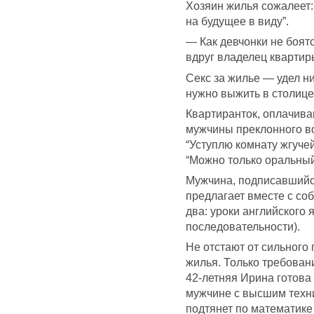
Хозяин жилья сожалеет: 
на будущее в виду”.
— Как девчонки не боят
вдруг владелец квартир
Секс за жилье — удел н
нужно выжить в столице
Квартиранток, оплачив
мужчины преклонного во
“Уступлю комнату жгуче
“Можно только оральный
Мужчина, подписавшийся
предлагает вместе с со
два: уроки английского 
последовательности).
Не отстают от сильног
жилья. Только требовани
42-летняя Ирина готова 
мужчине с высшим техни
подтянет по математике 