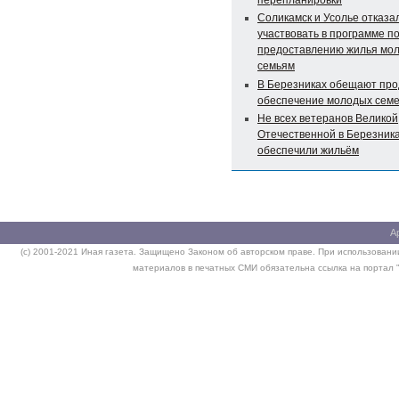
перепланировки
Соликамск и Усолье отказа
участвовать в программе п
предоставлению жилья мо
семьям
В Березниках обещают пр
обеспечение молодых сем
Не всех ветеранов Великой
Отечественной в Березник
обеспечили жильём
А
(c) 2001-2021 Иная газета. Защищено Законом об авторском праве. При использовании
материалов в печатных СМИ обязательна ссылка на портал