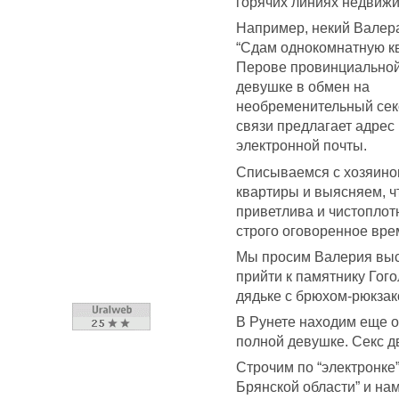
горячих линиях недвижи
Например, некий Валер
“Сдам однокомнатную к
Перове провинциально
девушке в обмен на
необременительный секс
связи предлагает адрес
электронной почты.
Списываемся с хозяин
квартиры и выясняем, ч
приветлива и чистоплотн
строго оговоренное врем
Мы просим Валерия выс
прийти к памятнику Гого
дядьке с брюхом-рюкзак
В Рунете находим еще о
полной девушке. Секс дв
Строчим по “электронке
Брянской области” и на