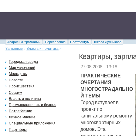
Авария на Уралкалии
Переселение
Постфактум
Школа Лучникова
Заглавная
›
Власть и политика
›
Квартиры, зарпл
Городская среда
27.08.2008 - 13:18
Мир увлечений
Молодежь
ПРАКТИЧЕСКИЕ
Новости
ОЧЕРТАНИЯ
Происшествия
МНОГОСТРАДАЛЬНО
Социум
Й ТЕМЫ
Власть и политика
Город вступает в
Промышленность и бизнес
проект по
Потребление
капитальному ремонту
Личное мнение
многоквартирных
Специальные приложения
домов. Эта
Партнёры
многострадальная