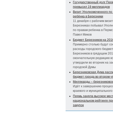
Государственный долг Перм
превысил 19 миллиардов
Визит Уполномоченного по
ребёнка в Березники
11 декабря с рабочим визит
Березниках побывал Упол
по правам ребенка в Пермс
Павел Миков
Бюджет Березников на 2016
Примерно столько будут со
расходы городского бюдже
Березников в грядущем 2016
окончательную редакцию к
утвердили во вторник на з
городской Думы
Березниковская Дума расс
бюджет города во втором ч
Миллиарды – березниковск
Идёт к завершению процес
краевого и муниципальног
Пермь заняла высокое мест
национальном рейтинге пр
закупок