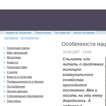
Авария на Уралкалии
Переселение
Постфактум
Школа Лучникова
Заглавная
›
Потребление
›
Особенности на
Городская среда
10.09.2007 - 14:00
Мир увлечений
Молодежь
Слышать или
Новости
читать о проблемах
Происшествия
жилищно-
Социум
коммунального
Власть и политика
хозяйства
Промышленность и бизнес
приходится
Потребление
постоянно. Мне и
Личное мнение
писать на эту тему
Специальные приложения
доводилось. А
Партнёры
недавно я