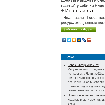
Добавьте виджет и сл
газеты" у себя на Янде
+
Иная газета
Иная газета - Город Б
ресурс, ежедневные ново
ЖКХ
Березниковцам пахнет
Мы уже писали о том, что 
по проспекту Ленина, 62 к
неделю бьют тревогу: с ко
площадки исчезли ёмкости
отходов, рядом с домом - 
свалка, которая растёт с к
Новый глава пермского кап
Краевые власти сменили д
УКСа