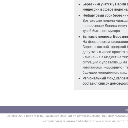
Березники учатся у Перми 
концессии в сфере водосн
Нефартовый урок березни
Вот уже две недели жильц
по проспекту Ленина живут
кучей бытового мусора
Бытовые вопросы Березни
На февральском заседании
Березниковской городской
депутаты в числе прочего 
изменения в бюджет на тек
ситуацию с управляющими
компаниями, «мусорную» те
будущее молодёжного пар
Региональный Фонд капре
составил список домов-дол
А
(c) 2001-2021 Иная газета. Защищено Законом об авторском праве. При использовании
материалов в печатных СМИ обязательна ссылка на портал