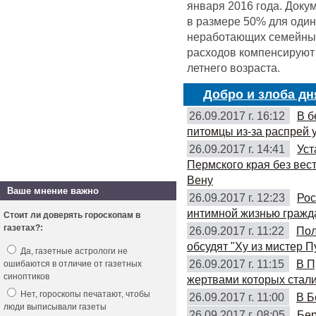
января 2016 года. Доку
в размере 50% для оди
неработающих семейных 
расходов компенсируют 
летнего возраста.
Добро и злоба дн
26.09.2017 г. 16:12
В б
питомцы из-за распрей 
26.09.2017 г. 14:41
Уст
Пермского края без вес
Вену
Ваше мнение важно
26.09.2017 г. 12:23
Рос
интимной жизнью гражд
Стоит ли доверять гороскопам в
газетах?:
26.09.2017 г. 11:22
Пол
обсудят "Ху из мистер П
Да, газетные астрологи не
26.09.2017 г. 11:15
В П
ошибаются в отличие от газетных
синоптиков
жертвами которых стали
Нет, гороскопы печатают, чтобы
26.09.2017 г. 11:00
В Б
люди выписывали газеты
26.09.2017 г. 08:05
Бер