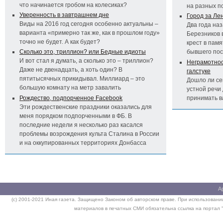
что начинается гробом на колесиках?
на разных п
Уверенность в завтрашнем дне
Город за Ле
Виды на 2016 год сегодня особенно актуальны –
Два года на
варианта «примерно так же, как в прошлом году»
Березников 
точно не будет. А как будет?
крест в пам
Сколько это, триллион? или Бедные идиоты
бывшего по
И вот стал я думать, а сколько это – триллион?
Неграмотност
Даже не двенадцать, а хоть один? В
галстуке
пятитысячных прикидывал. Миллиард – это
Дошло ли се
большую комнату на метр завалить
устной речи 
Рождество, подпорченное Facebook
принимать 
Эти рождественские праздники оказались для
меня порядком подпорченными в ФБ. В
последние недели я несколько раз касался
проблемы возрождения культа Сталина в России
и на оккупированных территориях Донбасса
А
(c) 2001-2021 Иная газета. Защищено Законом об авторском праве. При использовании
материалов в печатных СМИ обязательна ссылка на портал