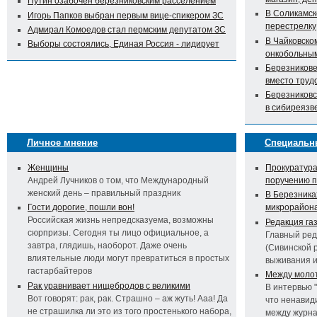
Путин озабочен березниковским расселением
В Соликамск
Игорь Папков выбран первым вице-спикером ЗС
перестрелку
Адмирал Комоедов стал пермским депутатом ЗС
В Чайковско
Выборы состоялись, Единая Россия - лидирует
онкобольны
Березникове
вместо труд
Березниковс
в сибиреязв
Личное мнение
Специальн
Женщины
Прокуратура
Андрей Лучников о том, что Международный
поручению 
женский день – правильный праздник
В Березника
Гости дорогие, пошли вон!
микрорайон
Российская жизнь непредсказуема, возможны
Редакция га
сюрпризы. Сегодня ты лицо официальное, а
Главный ред
завтра, глядишь, наоборот. Даже очень
(Сивинской 
влиятельные люди могут превратиться в простых
выживания 
гастарбайтеров
Между молот
Рак уравнивает нищебродов с великими
В интервью 
Вот говорят: рак, рак. Страшно – аж жуть! Ааа! Да
что ненавид
не страшилка ли это из того простенького набора,
между журна