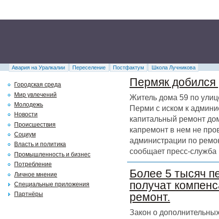
Авария на Уралкалии
Переселение
Постфактум
Школа Лучникова
Пермяк добился 
Городская среда
Мир увлечений
Житель дома 59 по улиц
Молодежь
Перми с иском к админи
Новости
капитальный ремонт дома
Происшествия
капремонт в нем не про
Социум
администрации по ремон
Власть и политика
сообщает пресс-служба 
Промышленность и бизнес
Потребление
Более 5 тысяч п
Личное мнение
получат компенс
Специальные приложения
Партнёры
ремонт.
Закон о дополнительных