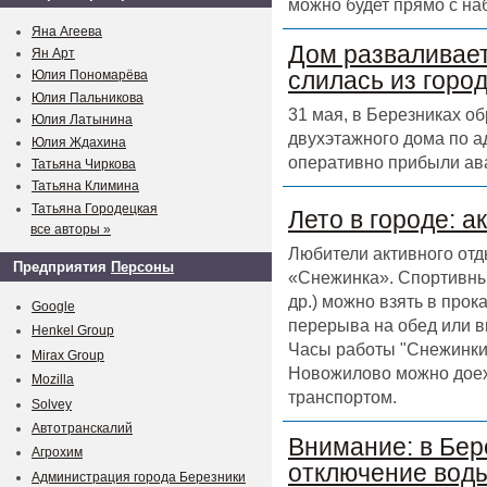
можно будет прямо с на
Яна Агеева
Дом разваливает
Ян Арт
слилась из горо
Юлия Пономарёва
Юлия Пальникова
31 мая, в Березниках о
Юлия Латынина
двухэтажного дома по а
Юлия Ждахина
оперативно прибыли ав
Татьяна Чиркова
Татьяна Климина
Татьяна Городецкая
Лето в городе: а
все авторы »
Любители активного отд
Предприятия
Персоны
«Снежинка». Спортивный
др.) можно взять в прок
Google
перерыва на обед или в
Henkel Group
Часы работы "Снежинки" 
Mirax Group
Новожилово можно доех
Mozilla
транспортом.
Solvey
Автотранскалий
Внимание: в Бер
Агрохим
отключение воды
Администрация города Березники