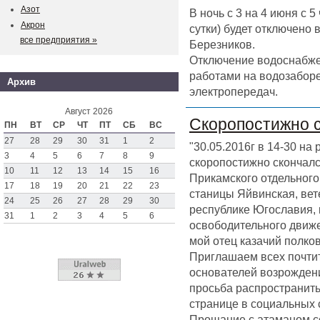
Азот
В ночь с 3 на 4 июня с 
Акрон
сутки) будет отключено
все предприятия »
Березников.
Отключение водоснабже
работами на водозаборе
Архив
электропередач.
Август 2026
Скоропостижно 
ПН
ВТ
СР
ЧТ
ПТ
СБ
ВС
27
28
29
30
31
1
2
"30.05.2016г в 14-30 на
3
4
5
6
7
8
9
скоропостижно скончал
10
11
12
13
14
15
16
Прикамского отдельного 
17
18
19
20
21
22
23
станицы Яйвинская, вет
24
25
26
27
28
29
30
республике Югославия,
31
1
2
3
4
5
6
освободительного движен
мой отец казачий полк
Приглашаем всех почтит
основателей возрождени
просьба распространить
странице в социальных 
Прощание с атаманом со