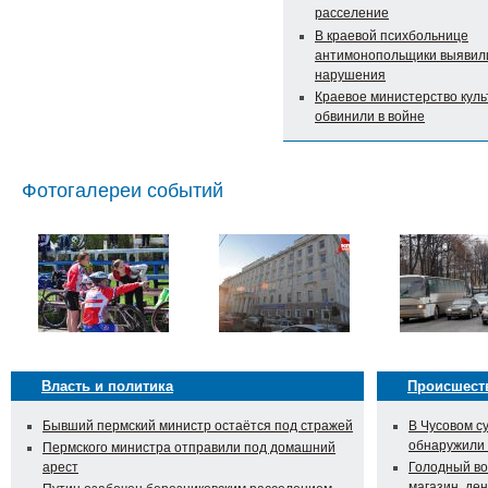
расселение
В краевой психбольнице
антимонопольщики выявил
нарушения
Краевое министерство кул
обвинили в войне
Фотогалереи событий
Власть и политика
Происшест
Бывший пермский министр остаётся под стражей
В Чусовом с
обнаружили
Пермского министра отправили под домашний
арест
Голодный во
магазин, ден