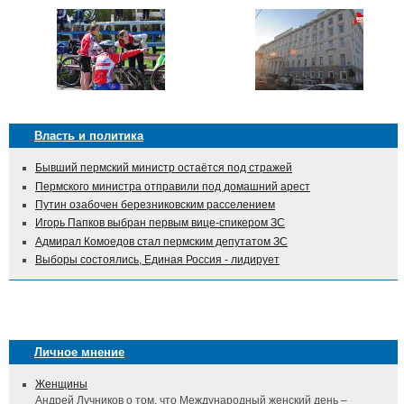
Власть и политика
Бывший пермский министр остаётся под стражей
Пермского министра отправили под домашний арест
Путин озабочен березниковским расселением
Игорь Папков выбран первым вице-спикером ЗС
Адмирал Комоедов стал пермским депутатом ЗС
Выборы состоялись, Единая Россия - лидирует
Личное мнение
Женщины
Андрей Лучников о том, что Международный женский день –