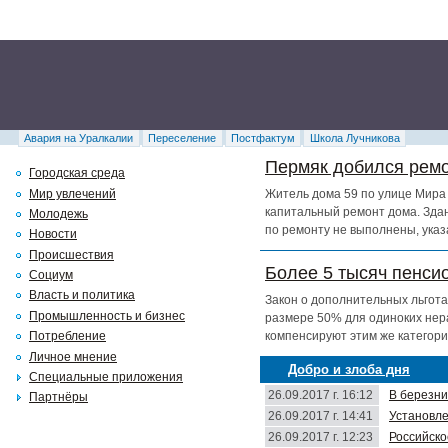
Авария на Уралкалии
Переселение
Постфактум
Школа Лучникова
Пермяк добился ремо
Городская среда
Мир увлечений
Житель дома 59 по улице Мира 
капитальный ремонт дома. Здан
Молодежь
по ремонту не выполнены, указ
Новости
Происшествия
Более 5 тысяч пенси
Социум
Власть и политика
Закон о дополнительных льгота
Промышленность и бизнес
размере 50% для одиноких нер
компенсируют этим же категори
Потребление
Личное мнение
Добро и злоба дня
Специальные приложения
26.09.2017 г. 16:12
В березни
Партнёры
26.09.2017 г. 14:41
Установле
26.09.2017 г. 12:23
Российско