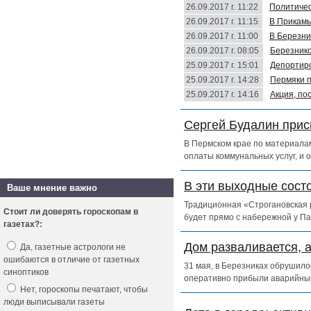
26.09.2017 г. 11:22
Политичес
26.09.2017 г. 11:15
В Прикамь
26.09.2017 г. 11:00
В Березни
26.09.2017 г. 08:05
Березнико
25.09.2017 г. 15:01
Депортиро
25.09.2017 г. 14:28
Пермяки п
25.09.2017 г. 14:16
Акция, по
Сергей Будалин прис
В Пермском крае по материалам
оплаты коммунальных услуг, и 
В эти выходные сост
Ваше мнение важно
Традиционная «Строгановская р
Стоит ли доверять гороскопам в
будет прямо с набережной у Па
газетах?:
Дом разваливается, 
Да, газетные астрологи не
ошибаются в отличие от газетных
31 мая, в Березниках обрушило
синоптиков
оперативно прибыли аварийны
Нет, гороскопы печатают, чтобы
люди выписывали газеты