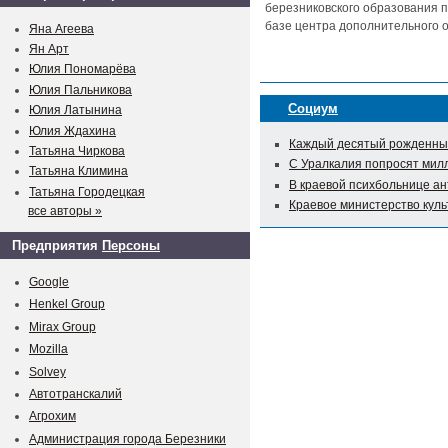
березниковского образования п
базе центра дополнительного о
Яна Агеева
Ян Арт
Юлия Пономарёва
Юлия Пальникова
Социум
Юлия Латынина
Юлия Ждахина
Каждый десятый рожденный
Татьяна Чиркова
С Уралкалия попросят мил
Татьяна Климина
В краевой психбольнице а
Татьяна Городецкая
Краевое министерство куль
все авторы »
Предприятия
Персоны
Google
Henkel Group
Mirax Group
Mozilla
Solvey
Автотранскалий
Агрохим
Администрация города Березники