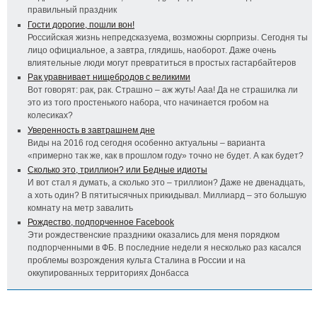
правильный праздник
Гости дорогие, пошли вон!
Российская жизнь непредсказуема, возможны сюрпризы. Сегодня ты
лицо официальное, а завтра, глядишь, наоборот. Даже очень
влиятельные люди могут превратиться в простых гастарбайтеров
Рак уравнивает нищебродов с великими
Вот говорят: рак, рак. Страшно – аж жуть! Ааа! Да не страшилка ли
это из того простенького набора, что начинается гробом на
колесиках?
Уверенность в завтрашнем дне
Виды на 2016 год сегодня особенно актуальны – варианта
«примерно так же, как в прошлом году» точно не будет. А как будет?
Сколько это, триллион? или Бедные идиоты
И вот стал я думать, а сколько это – триллион? Даже не двенадцать,
а хоть один? В пятитысячных прикидывал. Миллиард – это большую
комнату на метр завалить
Рождество, подпорченное Facebook
Эти рождественские праздники оказались для меня порядком
подпорченными в ФБ. В последние недели я несколько раз касался
проблемы возрождения культа Сталина в России и на
оккупированных территориях Донбасса