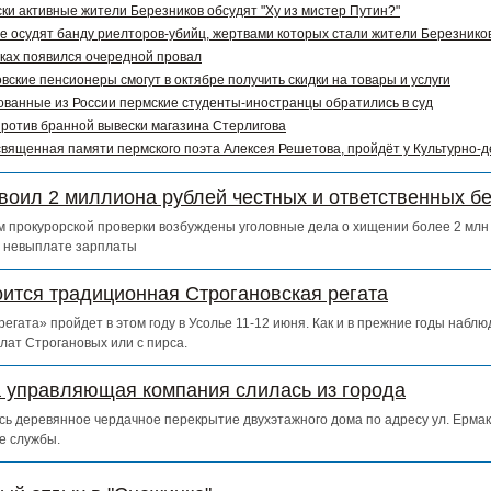
ки активные жители Березников обсудят "Ху из мистер Путин?"
е осудят банду риелторов-убийц, жертвами которых стали жители Березников
ках появился очередной провал
вские пенсионеры смогут в октябре получить скидки на товары и услуги
ванные из России пермские студенты-иностранцы обратились в суд
ротив бранной вывески магазина Стерлигова
священная памяти пермского поэта Алексея Решетова, пройдёт у Культурно-
воил 2 миллиона рублей честных и ответственных б
 прокурорской проверки возбуждены уголовные дела о хищении более 2 млн 
о невыплате зарплаты
оится традиционная Строгановская регата
егата» пройдет в этом году в Усолье 11-12 июня. Как и в прежние годы набл
лат Строгановых или с пирса.
а управляющая компания слилась из города
сь деревянное чердачное перекрытие двухэтажного дома по адресу ул. Ермак
е службы.