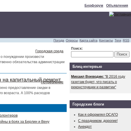
Берфорум
Объявления
Погода
Опросы
Карта сайта
Контакты
Теги
RSS
Поиск:
Городская среда
 о понуждении произвести
тственно обязательства администрации
Блиц-интервью
Михаил Воеводин:
"В 2016 году
 на капитальный ремонт.
газетам будет, что писать о
Потребление
реконструкции и развитии"
рено предоставление скидки в
о возраста. А 100% расходов
Городские блоги
Как я оформлял ОСАГО
волонтеров
С праздником, дорогие!
ойны в боях за Берлин и Вену
Анекдот