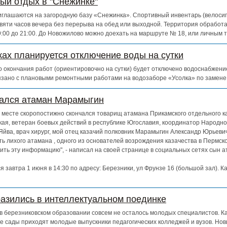
ный отдых в "Снежинке"
глашаются на загородную базу «Снежинка». Спортивный инвентарь (велосипе
евяти часов вечера без перерыва на обед или выходной. Территория обработ
 9:00 до 21:00. До Новожилово можно доехать на маршруте № 18, или личным 
ках планируется отключение воды на сутки
 до окончания работ (ориентировочно на сутки) будет отключено водоснабжен
зано с плановыми ремонтными работами на водозаборе «Усолка» по замене
чался атаман Марамыгин
ем месте скоропостижно скончался товарищ атамана Прикамского отдельного к
кая, ветеран боевых действий в республике Югославия, координатор Народно
Яйва, врач хирург, мой отец казачий полковник Марамыгин Александр Юрьевич
ь лихого атамана , одного из основателей возрождения казачества в Пермско
ть эту информацию", - написал на своей странице в социальных сетях сын 
 завтра 1 июня в 14:30 по адресу: Березники, ул Фрунзе 16 (большой зал). К
азились в интеллектуальном поединке
о в березниковском образовании совсем не осталось молодых специалистов. К
е сады приходят молодые выпускники педагогических колледжей и вузов. Нов