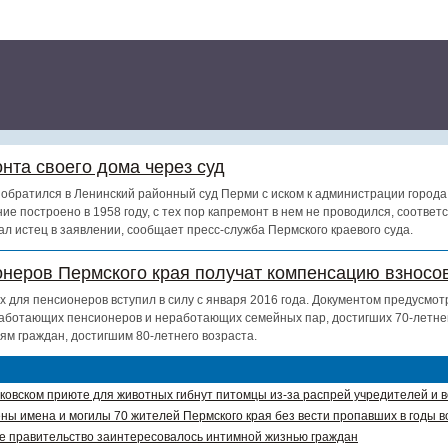
нта своего дома через суд
обратился в Ленинский районный суд Перми с иском к администрации города
ие построено в 1958 году, с тех пор капремонт в нем не проводился, соотве
ал истец в заявлении, сообщает пресс-служба Пермского краевого суда.
онеров Пермского края получат компенсацию взносов
х для пенсионеров вступил в силу с января 2016 года. Документом предусмот
аботающих пенсионеров и неработающих семейных пар, достигших 70-летнег
ям граждан, достигшим 80-летнего возраста.
ковском приюте для животных гибнут питомцы из-за распрей учредителей и 
ны имена и могилы 70 жителей Пермского края без вести пропавших в годы в
е правительство заинтересовалось интимной жизнью граждан