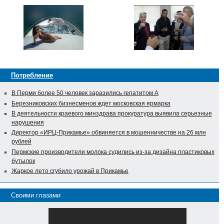
Потребление
В Перми более 50 человек заразились гепатитом А
Березниковских бизнесменов ждет московская ярмарка
В деятельности краевого минздрава прокуратура выявила серьезные
нарушения
Директор «ИРЦ-Прикамье» обвиняется в мошенничестве на 26 млн
рублей
Пермские производители молока судились из-за дизайна пластиковых
бутылок
Жаркое лето сгубило урожай в Прикамье
Своими глазами