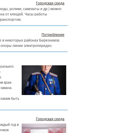
Городская среда
ды, ролики, самокаты и др.) можно
ана от клещей. Часы работы
транспортом.
Потребление
ие в некоторых районах Березников.
 опоры линии электропередач.
азачьего
-
.
м крае.
атамана
азакам быть
Городская среда
аждый год в
ичков