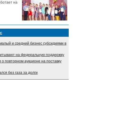
аботает на
с
малый и средний бизнес субсидиями в
итывают на федеральную поддержку
о повторном аукционе на поставку
лся без газа за долги