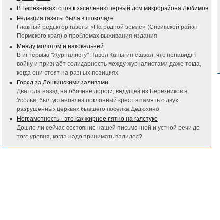
В Березниках готов к заселению первый дом микрорайона Любимов
Редакция газеты была в шоколаде
Главный редактор газеты «На родной земле» (Сивинской район
Пермского края) о проблемах выживания издания
Между молотом и наковальней
В интервью "Журналисту" Павел Каныгин сказал, что ненавидит
войну и признаёт солидарность между журналистами даже тогда,
когда они стоят на разных позициях
Город за Ленвинскими заливами
Два года назад на обочине дороги, ведущей из Березников в
Усолье, был установлен поклонный крест в память о двух
разрушенных церквях бывшего поселка Дедюхино
Неграмотность - это как жирное пятно на галстуке
Дошло ли сейчас состояние нашей письменной и устной речи до
того уровня, когда надо принимать валидол?