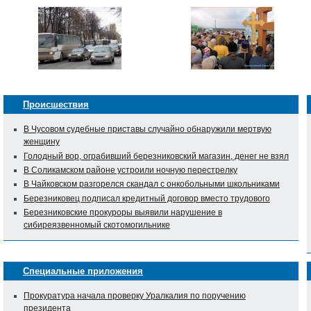
Происшествия
В Чусовом судебные приставы случайно обнаружили мертвую
женщину
Голодный вор, ограбивший березниковский магазин, денег не взял
В Соликамском районе устроили ночную перестрелку
В Чайковском разгорелся скандал с онкобольными школьниками
Березниковец подписал кредитный договор вместо трудового
Березниковские прокуроры выявили нарушение в
сибиреязвенномый скотомогильнике
Специальные приложения
Прокуратура начала проверку Уралкалия по поручению
президента