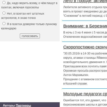
Лето в городе: актив
Да, надо верить всему, о чём пишут в
Любители активного отдыха при
газетах, включая гороскопы
взять в прокат ежедневно до д
Нет, в газетах нет штатных
"Снежинки" в летний период: с
астрологов, я знаю точно
Я в газетах доверяю только лунному
Внимание: в Березни
календарю
В ночь с 3 на 4 июня с 5 часов
Отключение водоснабжения свя
Скоропостижно скон
"30.05.2016г в 14-30 на рабоч
округа, атаман станицы Яйвинс
освободительного движения п. 
Приглашаем всех почтить памят
Огромная просьба распространи
Антон Марамыгин.
Прощание с атаманом состоится
в Казачей справе.
Молодые педагоги ср
Ошибается тот, кто думает, чт
березниковские школы и детски
Авторы
Партнеры