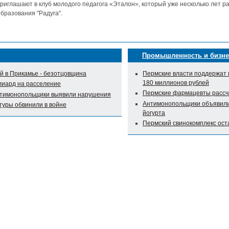
риглашают в клуб молодого педагога «Эталон», который уже несколько лет р
бразования "Радуга".
Промышленность и бизне
 в Прикамье - безотцовщина
Пермские власти поддержат 
180 миллионов рублей
лиард на расселение
Пермские фармацевты рассч
нтимонопольщики выявили нарушения
Антимонопольщики объявили 
туры обвинили в войне
йогурта
Пермский свинокомплекс оста