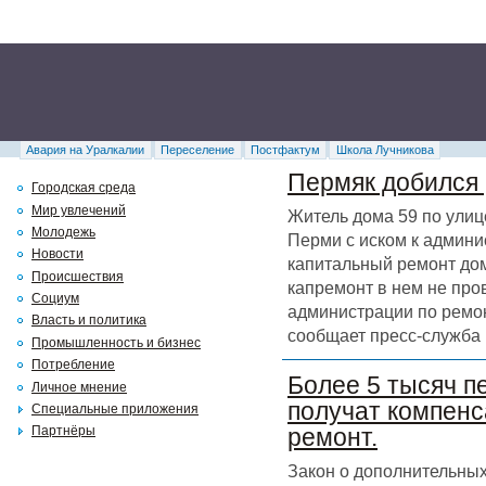
Авария на Уралкалии
Переселение
Постфактум
Школа Лучникова
Пермяк добился 
Городская среда
Мир увлечений
Житель дома 59 по улиц
Молодежь
Перми с иском к админи
Новости
капитальный ремонт дома
Происшествия
капремонт в нем не про
Социум
администрации по ремон
Власть и политика
сообщает пресс-служба 
Промышленность и бизнес
Потребление
Более 5 тысяч п
Личное мнение
получат компенс
Специальные приложения
Партнёры
ремонт.
Закон о дополнительных