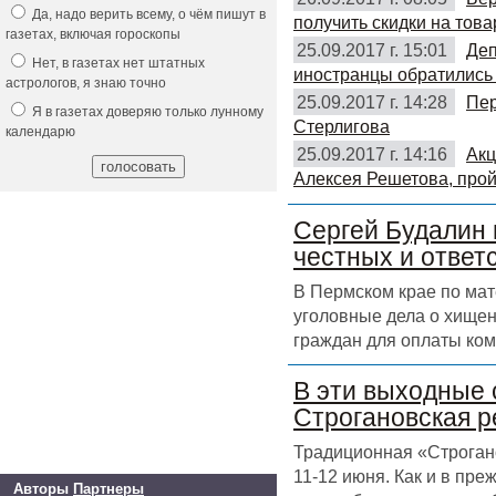
Да, надо верить всему, о чём пишут в
получить скидки на това
газетах, включая гороскопы
25.09.2017 г. 15:01
Деп
Нет, в газетах нет штатных
иностранцы обратились 
астрологов, я знаю точно
25.09.2017 г. 14:28
Пер
Я в газетах доверяю только лунному
Стерлигова
календарю
25.09.2017 г. 14:16
Акц
Алексея Решетова, прой
Сергей Будалин 
честных и ответ
В Пермском крае по ма
уголовные дела о хищен
граждан для оплаты ком
В эти выходные 
Строгановская р
Традиционная «Строгано
11-12 июня. Как и в пр
Авторы
Партнеры