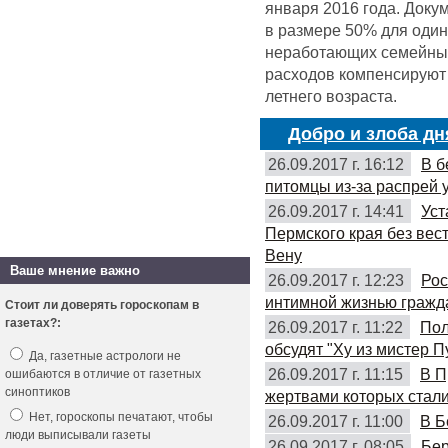
января 2016 года. Доку
в размере 50% для оди
неработающих семейных 
расходов компенсируют 
летнего возраста.
Добро и злоба дн
26.09.2017 г. 16:12
В б
питомцы из-за распрей 
26.09.2017 г. 14:41
Уст
Пермского края без вес
Вену
Ваше мнение важно
26.09.2017 г. 12:23
Рос
интимной жизнью гражд
Стоит ли доверять гороскопам в
газетах?:
26.09.2017 г. 11:22
Пол
обсудят "Ху из мистер П
Да, газетные астрологи не
26.09.2017 г. 11:15
В П
ошибаются в отличие от газетных
синоптиков
жертвами которых стали
Нет, гороскопы печатают, чтобы
26.09.2017 г. 11:00
В Б
люди выписывали газеты
26.09.2017 г. 08:05
Бер