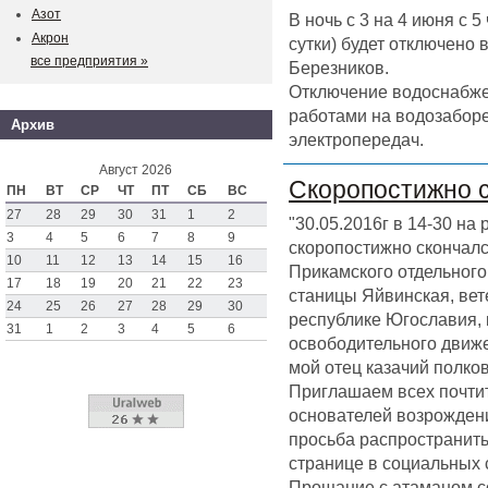
Азот
В ночь с 3 на 4 июня с 
Акрон
сутки) будет отключено
все предприятия »
Березников.
Отключение водоснабже
работами на водозаборе
Архив
электропередач.
Август 2026
Скоропостижно 
ПН
ВТ
СР
ЧТ
ПТ
СБ
ВС
27
28
29
30
31
1
2
"30.05.2016г в 14-30 на
3
4
5
6
7
8
9
скоропостижно скончал
10
11
12
13
14
15
16
Прикамского отдельного 
17
18
19
20
21
22
23
станицы Яйвинская, вет
24
25
26
27
28
29
30
республике Югославия,
31
1
2
3
4
5
6
освободительного движен
мой отец казачий полк
Приглашаем всех почтит
основателей возрождени
просьба распространить
странице в социальных 
Прощание с атаманом со