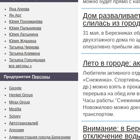
можно будет прямо с на
Яна Агеева
Дом разваливает
Ян Арт
слилась из горо
Юлия Пономарёва
Юлия Пальникова
31 мая, в Березниках о
Юлия Латынина
двухэтажного дома по а
Юлия Ждахина
оперативно прибыли ав
Татьяна Чиркова
Татьяна Климина
Татьяна Городецкая
Лето в городе: а
все авторы »
Любители активного отд
Предприятия
Персоны
«Снежинка». Спортивный
др.) можно взять в прок
Google
перерыва на обед или в
Henkel Group
Часы работы "Снежинки" 
Mirax Group
Новожилово можно доех
Mozilla
транспортом.
Solvey
Автотранскалий
Внимание: в Бер
Агрохим
отключение воды
Администрация города Березники