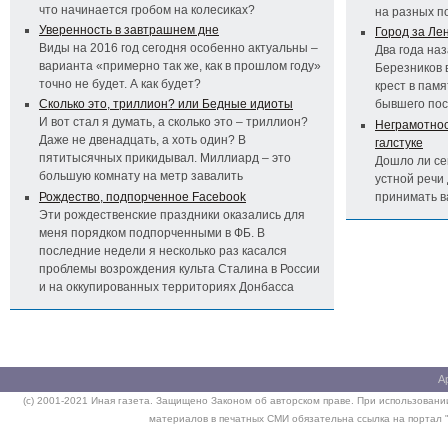
что начинается гробом на колесиках?
на разных п
Уверенность в завтрашнем дне
Город за Ле
Виды на 2016 год сегодня особенно актуальны –
Два года на
варианта «примерно так же, как в прошлом году»
Березников 
точно не будет. А как будет?
крест в пам
Сколько это, триллион? или Бедные идиоты
бывшего по
И вот стал я думать, а сколько это – триллион?
Неграмотност
Даже не двенадцать, а хоть один? В
галстуке
пятитысячных прикидывал. Миллиард – это
Дошло ли се
большую комнату на метр завалить
устной речи 
Рождество, подпорченное Facebook
принимать 
Эти рождественские праздники оказались для
меня порядком подпорченными в ФБ. В
последние недели я несколько раз касался
проблемы возрождения культа Сталина в России
и на оккупированных территориях Донбасса
А
(c) 2001-2021 Иная газета. Защищено Законом об авторском праве. При использовании
материалов в печатных СМИ обязательна ссылка на портал