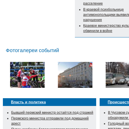
расселение
В краевой психбольнице
антимонопольщики выявил
нарушения
Краевое министерство кул
обвинили в войне
Фотогалереи событий
Власть и политика
Происшест
Бывший пермский министр остаётся под стражей
В Чусовом с
обнаружили
Пермского министра отправили под домашний
арест
Голодный во
магазин, ден