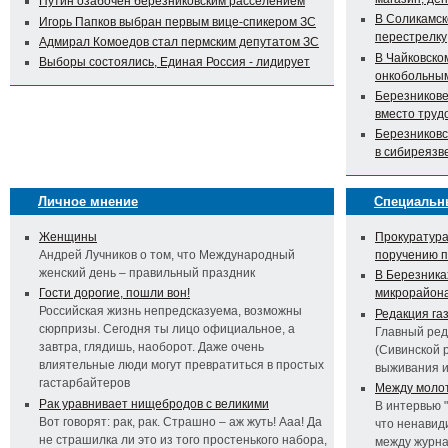
Путин озабочен березниковским расселением
В Соликамск
Игорь Папков выбран первым вице-спикером ЗС
перестрелку
Адмирал Комоедов стал пермским депутатом ЗС
В Чайковско
Выборы состоялись, Единая Россия - лидирует
онкобольны
Березникове
вместо труд
Березниковс
в сибиреязв
Личное мнение
Специальн
Женщины
Прокуратура
Андрей Лучников о том, что Международный
поручению 
женский день – правильный праздник
В Березника
Гости дорогие, пошли вон!
микрорайон
Российская жизнь непредсказуема, возможны
Редакция га
сюрпризы. Сегодня ты лицо официальное, а
Главный ред
завтра, глядишь, наоборот. Даже очень
(Сивинской 
влиятельные люди могут превратиться в простых
выживания 
гастарбайтеров
Между молот
Рак уравнивает нищебродов с великими
В интервью 
Вот говорят: рак, рак. Страшно – аж жуть! Ааа! Да
что ненавид
не страшилка ли это из того простенького набора,
между журна