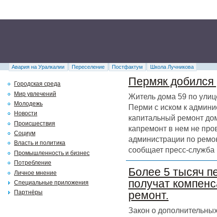
Авария на Уралкалии
Переселение
Постфактум
Школа Лучникова
Пермяк добился 
Городская среда
Мир увлечений
Житель дома 59 по улиц
Молодежь
Перми с иском к админи
Новости
капитальный ремонт дома
Происшествия
капремонт в нем не про
Социум
администрации по ремон
Власть и политика
сообщает пресс-служба 
Промышленность и бизнес
Потребление
Более 5 тысяч п
Личное мнение
получат компенс
Специальные приложения
Партнёры
ремонт.
Закон о дополнительных