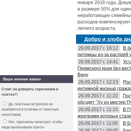
января 2016 года. Доку
в размере 50% для оди
неработающих семейных 
расходов компенсируют 
летнего возраста.
Добро и злоба дн
26.09.2017 г. 16:12
В б
питомцы из-за распрей 
26.09.2017 г. 14:41
Уст
Пермского края без вес
Вену
Ваше мнение важно
26.09.2017 г. 12:23
Рос
интимной жизнью гражд
Стоит ли доверять гороскопам в
газетах?:
26.09.2017 г. 11:22
Пол
обсудят "Ху из мистер П
Да, газетные астрологи не
26.09.2017 г. 11:15
В П
ошибаются в отличие от газетных
синоптиков
жертвами которых стали
Нет, гороскопы печатают, чтобы
26.09.2017 г. 11:00
В Б
люди выписывали газеты
26.09.2017 г. 08:05
Бер