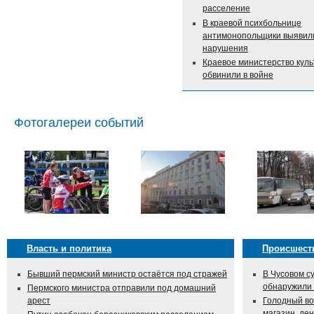
расселение
В краевой психбольнице
антимонопольщики выявил
нарушения
Краевое министерство кул
обвинили в войне
Фотогалереи событий
Власть и политика
Происшест
Бывший пермский министр остаётся под стражей
В Чусовом с
обнаружили
Пермского министра отправили под домашний
арест
Голодный во
магазин, ден