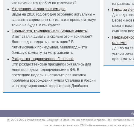
что начинается гробом на колесиках?
на разных п
Уверенность в завтрашнем дне
Город за Ле
Виды на 2016 год сегодня особенно актуальны –
Два года на
варианта «примерно так же, как в прошлом году»
Березников 
точно не будет. А как будет?
крест в пам
Сколько это, триллион? или Бедные идиоты
бывшего по
И вот стал я думать, а сколько это – триллион?
Неграмотност
Даже не двенадцать, а хоть один? В
галстуке
пятитысячных прикидывал. Миллиард – это
Дошло ли се
большую комнату на метр завалить
устной речи 
Рождество, подпорченное Facebook
принимать 
Эти рождественские праздники оказались для
меня порядком подпорченными в ФБ. В
последние недели я несколько раз касался
проблемы возрождения культа Сталина в России
и на оккупированных территориях Донбасса
А
(c) 2001-2021 Иная газета. Защищено Законом об авторском праве. При использовании
материалов в печатных СМИ обязательна ссылка на портал