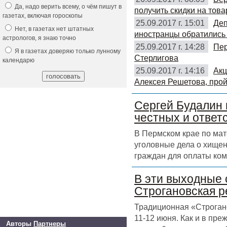
Да, надо верить всему, о чём пишут в
получить скидки на това
газетах, включая гороскопы
25.09.2017 г. 15:01
Деп
Нет, в газетах нет штатных
иностранцы обратились 
астрологов, я знаю точно
25.09.2017 г. 14:28
Пер
Я в газетах доверяю только лунному
Стерлигова
календарю
25.09.2017 г. 14:16
Акц
Алексея Решетова, прой
Сергей Будалин 
честных и ответ
В Пермском крае по ма
уголовные дела о хищен
граждан для оплаты ком
В эти выходные 
Строгановская р
Традиционная «Строгано
11-12 июня. Как и в пр
Авторы
Партнеры