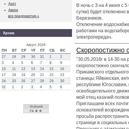
Азот
В ночь с 3 на 4 июня с 
Акрон
сутки) будет отключено
все предприятия »
Березников.
Отключение водоснабже
работами на водозаборе
Архив
электропередач.
Август 2026
Скоропостижно 
ПН
ВТ
СР
ЧТ
ПТ
СБ
ВС
27
28
29
30
31
1
2
"30.05.2016г в 14-30 на
3
4
5
6
7
8
9
скоропостижно скончал
10
11
12
13
14
15
16
Прикамского отдельного 
17
18
19
20
21
22
23
станицы Яйвинская, вет
24
25
26
27
28
29
30
республике Югославия,
31
1
2
3
4
5
6
освободительного движен
мой отец казачий полк
Приглашаем всех почтит
основателей возрождени
просьба распространить
странице в социальных 
Прощание с атаманом со