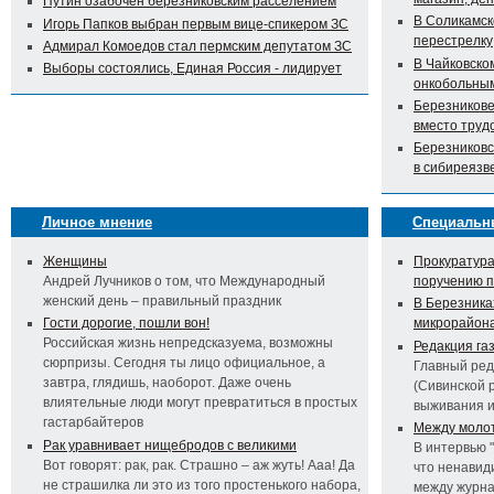
Путин озабочен березниковским расселением
В Соликамск
Игорь Папков выбран первым вице-спикером ЗС
перестрелку
Адмирал Комоедов стал пермским депутатом ЗС
В Чайковско
Выборы состоялись, Единая Россия - лидирует
онкобольны
Березникове
вместо труд
Березниковс
в сибиреязв
Личное мнение
Специальн
Женщины
Прокуратура
Андрей Лучников о том, что Международный
поручению 
женский день – правильный праздник
В Березника
Гости дорогие, пошли вон!
микрорайон
Российская жизнь непредсказуема, возможны
Редакция га
сюрпризы. Сегодня ты лицо официальное, а
Главный ред
завтра, глядишь, наоборот. Даже очень
(Сивинской 
влиятельные люди могут превратиться в простых
выживания 
гастарбайтеров
Между молот
Рак уравнивает нищебродов с великими
В интервью 
Вот говорят: рак, рак. Страшно – аж жуть! Ааа! Да
что ненавид
не страшилка ли это из того простенького набора,
между журна