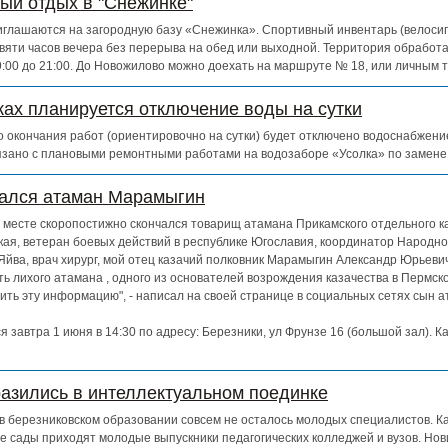
ный отдых в "Снежинке"
глашаются на загородную базу «Снежинка». Спортивный инвентарь (велосипе
евяти часов вечера без перерыва на обед или выходной. Территория обработ
 9:00 до 21:00. До Новожилово можно доехать на маршруте № 18, или личным 
ках планируется отключение воды на сутки
 до окончания работ (ориентировочно на сутки) будет отключено водоснабжен
зано с плановыми ремонтными работами на водозаборе «Усолка» по замене
чался атаман Марамыгин
ем месте скоропостижно скончался товарищ атамана Прикамского отдельного к
кая, ветеран боевых действий в республике Югославия, координатор Народно
Яйва, врач хирург, мой отец казачий полковник Марамыгин Александр Юрьевич
ь лихого атамана , одного из основателей возрождения казачества в Пермско
ть эту информацию", - написал на своей странице в социальных сетях сын 
 завтра 1 июня в 14:30 по адресу: Березники, ул Фрунзе 16 (большой зал). К
азились в интеллектуальном поединке
о в березниковском образовании совсем не осталось молодых специалистов. К
е сады приходят молодые выпускники педагогических колледжей и вузов. Нов