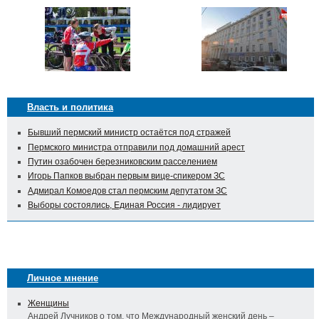
Власть и политика
Бывший пермский министр остаётся под стражей
Пермского министра отправили под домашний арест
Путин озабочен березниковским расселением
Игорь Папков выбран первым вице-спикером ЗС
Адмирал Комоедов стал пермским депутатом ЗС
Выборы состоялись, Единая Россия - лидирует
Личное мнение
Женщины
Андрей Лучников о том, что Международный женский день –