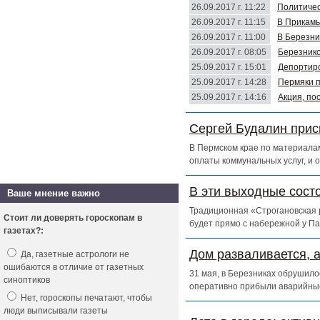
26.09.2017 г. 11:22
Политичес
26.09.2017 г. 11:15
В Прикамь
26.09.2017 г. 11:00
В Березни
26.09.2017 г. 08:05
Березнико
25.09.2017 г. 15:01
Депортиро
25.09.2017 г. 14:28
Пермяки п
25.09.2017 г. 14:16
Акция, по
Сергей Будалин прис
В Пермском крае по материалам
оплаты коммунальных услуг, и 
В эти выходные сост
Ваше мнение важно
Традиционная «Строгановская р
Стоит ли доверять гороскопам в
будет прямо с набережной у Па
газетах?:
Дом разваливается, 
Да, газетные астрологи не
ошибаются в отличие от газетных
31 мая, в Березниках обрушило
синоптиков
оперативно прибыли аварийны
Нет, гороскопы печатают, чтобы
люди выписывали газеты