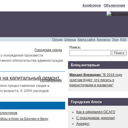
Берфорум
Объявления
Погода
Опросы
Карта сайта
Контакты
Теги
RSS
Поиск:
Городская среда
 о понуждении произвести
тственно обязательства администрации
Блиц-интервью
Михаил Воеводин:
"В 2016 году
 на капитальный ремонт.
газетам будет, что писать о
Потребление
реконструкции и развитии"
рено предоставление скидки в
о возраста. А 100% расходов
Городские блоги
Как я оформлял ОСАГО
волонтеров
С праздником, дорогие!
ойны в боях за Берлин и Вену
Анекдот