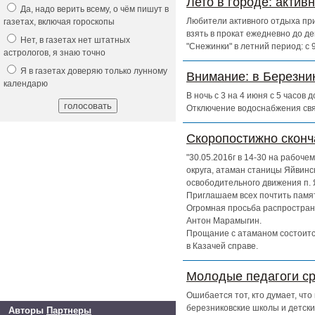
Лето в городе: актив
Да, надо верить всему, о чём пишут в
Любители активного отдыха при
газетах, включая гороскопы
взять в прокат ежедневно до д
Нет, в газетах нет штатных
"Снежинки" в летний период: с
астрологов, я знаю точно
Я в газетах доверяю только лунному
Внимание: в Березни
календарю
В ночь с 3 на 4 июня с 5 часов
Отключение водоснабжения свя
Скоропостижно скон
"30.05.2016г в 14-30 на рабоч
округа, атаман станицы Яйвинс
освободительного движения п. 
Приглашаем всех почтить памят
Огромная просьба распространи
Антон Марамыгин.
Прощание с атаманом состоится
в Казачей справе.
Молодые педагоги ср
Ошибается тот, кто думает, чт
березниковские школы и детски
Авторы
Партнеры