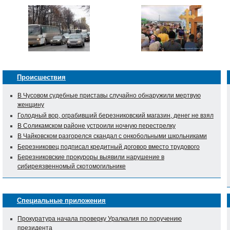
Происшествия
В Чусовом судебные приставы случайно обнаружили мертвую
женщину
Голодный вор, ограбивший березниковский магазин, денег не взял
В Соликамском районе устроили ночную перестрелку
В Чайковском разгорелся скандал с онкобольными школьниками
Березниковец подписал кредитный договор вместо трудового
Березниковские прокуроры выявили нарушение в
сибиреязвенномый скотомогильнике
Специальные приложения
Прокуратура начала проверку Уралкалия по поручению
президента