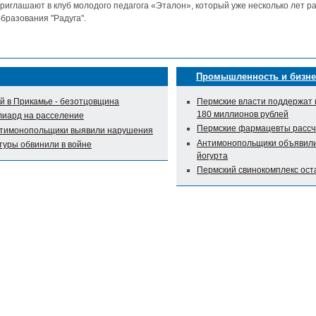
риглашают в клуб молодого педагога «Эталон», который уже несколько лет р
бразования "Радуга".
Промышленность и бизне
 в Прикамье - безотцовщина
Пермские власти поддержат 
180 миллионов рублей
лиард на расселение
Пермские фармацевты рассч
нтимонопольщики выявили нарушения
Антимонопольщики объявили 
туры обвинили в войне
йогурта
Пермский свинокомплекс оста