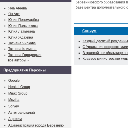
березниковского образования п
базе центра дополнительного о
Яна Агеева
Ян Арт
Юлия Пономарёва
Юлия Пальникова
Социум
Юлия Латынина
Юлия Ждахина
Каждый десятый рожденный
Татьяна Чиркова
С Уралкалия попросят мил
Татьяна Климина
В краевой психбольнице а
Татьяна Городецкая
Краевое министерство куль
все авторы »
Предприятия
Персоны
Google
Henkel Group
Mirax Group
Mozilla
Solvey
Автотранскалий
Агрохим
Администрация города Березники