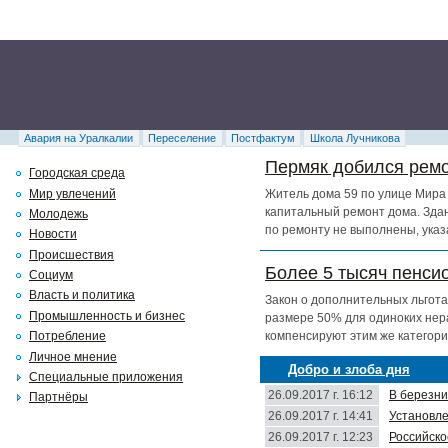
Авария на Уралкалии
Переселение
Постфактум
Школа Лучникова
Пермяк добился ремо
Городская среда
Мир увлечений
Житель дома 59 по улице Мира 
капитальный ремонт дома. Здан
Молодежь
по ремонту не выполнены, указ
Новости
Происшествия
Более 5 тысяч пенси
Социум
Власть и политика
Закон о дополнительных льгота
Промышленность и бизнес
размере 50% для одиноких нер
компенсируют этим же категори
Потребление
Личное мнение
Добро и злоба дня
Специальные приложения
26.09.2017 г. 16:12
В березни
Партнёры
26.09.2017 г. 14:41
Установле
26.09.2017 г. 12:23
Российско