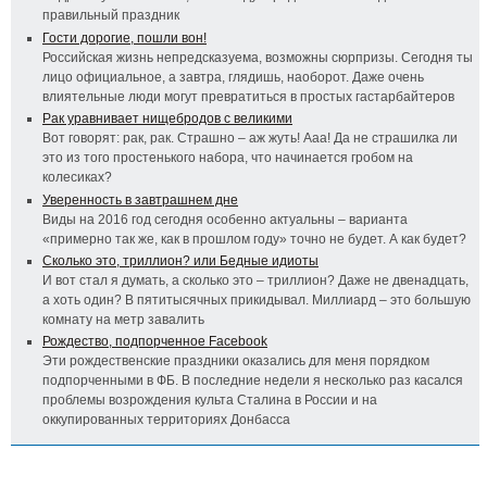
правильный праздник
Гости дорогие, пошли вон!
Российская жизнь непредсказуема, возможны сюрпризы. Сегодня ты
лицо официальное, а завтра, глядишь, наоборот. Даже очень
влиятельные люди могут превратиться в простых гастарбайтеров
Рак уравнивает нищебродов с великими
Вот говорят: рак, рак. Страшно – аж жуть! Ааа! Да не страшилка ли
это из того простенького набора, что начинается гробом на
колесиках?
Уверенность в завтрашнем дне
Виды на 2016 год сегодня особенно актуальны – варианта
«примерно так же, как в прошлом году» точно не будет. А как будет?
Сколько это, триллион? или Бедные идиоты
И вот стал я думать, а сколько это – триллион? Даже не двенадцать,
а хоть один? В пятитысячных прикидывал. Миллиард – это большую
комнату на метр завалить
Рождество, подпорченное Facebook
Эти рождественские праздники оказались для меня порядком
подпорченными в ФБ. В последние недели я несколько раз касался
проблемы возрождения культа Сталина в России и на
оккупированных территориях Донбасса