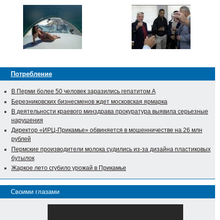
Потребление
В Перми более 50 человек заразились гепатитом А
Березниковских бизнесменов ждет московская ярмарка
В деятельности краевого минздрава прокуратура выявила серьезные
нарушения
Директор «ИРЦ-Прикамье» обвиняется в мошенничестве на 26 млн
рублей
Пермские производители молока судились из-за дизайна пластиковых
бутылок
Жаркое лето сгубило урожай в Прикамье
Своими глазами