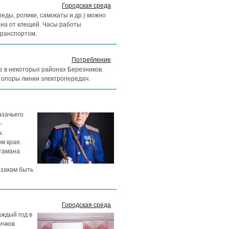
Городская среда
ды, ролики, самокаты и др.) можно
ана от клещей. Часы работы
транспортом.
Потребление
ие в некоторых районах Березников.
 опоры линии электропередач.
азачьего
-
.
м крае.
атамана
азакам быть
Городская среда
аждый год в
ичков