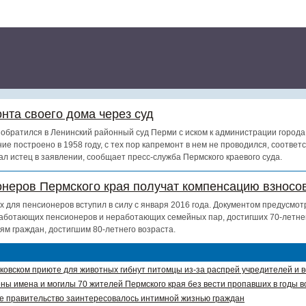
нта своего дома через суд
обратился в Ленинский районный суд Перми с иском к администрации города
ие построено в 1958 году, с тех пор капремонт в нем не проводился, соотве
ал истец в заявлении, сообщает пресс-служба Пермского краевого суда.
онеров Пермского края получат компенсацию взносов
х для пенсионеров вступил в силу с января 2016 года. Документом предусмот
аботающих пенсионеров и неработающих семейных пар, достигших 70-летнег
ям граждан, достигшим 80-летнего возраста.
ковском приюте для животных гибнут питомцы из-за распрей учредителей и 
ны имена и могилы 70 жителей Пермского края без вести пропавших в годы в
е правительство заинтересовалось интимной жизнью граждан