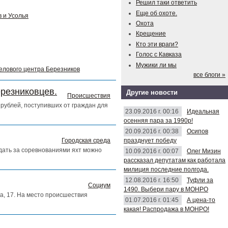
Решил таки ответить
Еще об охоте.
 и Усолья
Охота
Крещение
Кто эти враги?
Голос с Кавказа
Мужики ли мы
делового центра Березников
все блоги »
ерезниковцев.
Другие новости
Происшествия
рублей, поступивших от граждан для
23.09.2016 г. 00:16
Идеальная
осенняя пара за 1990р!
20.09.2016 г. 00:38
Осипов
празднует победу
Городская среда
юдать за соревнованиями яхт можно
10.09.2016 г. 00:07
Олег Мизин
рассказал депутатам как работала
милиция последние полгода.
12.08.2016 г. 16:50
Туфли за
Социум
1490. Выбери пару в МОНРО
а, 17. На место происшествия
01.07.2016 г. 01:45
А цена-то
какая! Распродажа в МОНРО!