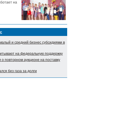
аботает на
с
малый и средний бизнес субсидиями в
итывают на федеральную поддержку
о повторном аукционе на поставку
лся без газа за долги