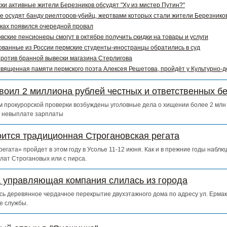
ки активные жители Березников обсудят "Ху из мистер Путин?"
е осудят банду риелторов-убийц, жертвами которых стали жители Березников
ках появился очередной провал
вские пенсионеры смогут в октябре получить скидки на товары и услуги
ванные из России пермские студенты-иностранцы обратились в суд
ротив бранной вывески магазина Стерлигова
священная памяти пермского поэта Алексея Решетова, пройдёт у Культурно-
воил 2 миллиона рублей честных и ответственных б
 прокурорской проверки возбуждены уголовные дела о хищении более 2 млн 
о невыплате зарплаты
оится традиционная Строгановская регата
егата» пройдет в этом году в Усолье 11-12 июня. Как и в прежние годы набл
лат Строгановых или с пирса.
а управляющая компания слилась из города
сь деревянное чердачное перекрытие двухэтажного дома по адресу ул. Ермак
е службы.