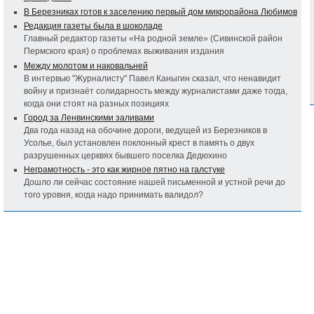
В Березниках готов к заселению первый дом микрорайона Любимов
Редакция газеты была в шоколаде
Главный редактор газеты «На родной земле» (Сивинской район
Пермского края) о проблемах выживания издания
Между молотом и наковальней
В интервью "Журналисту" Павел Каныгин сказал, что ненавидит
войну и признаёт солидарность между журналистами даже тогда,
когда они стоят на разных позициях
Город за Ленвинскими заливами
Два года назад на обочине дороги, ведущей из Березников в
Усолье, был установлен поклонный крест в память о двух
разрушенных церквях бывшего поселка Дедюхино
Неграмотность - это как жирное пятно на галстуке
Дошло ли сейчас состояние нашей письменной и устной речи до
того уровня, когда надо принимать валидол?