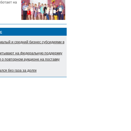
аботает на
с
малый и средний бизнес субсидиями в
итывают на федеральную поддержку
о повторном аукционе на поставку
лся без газа за долги