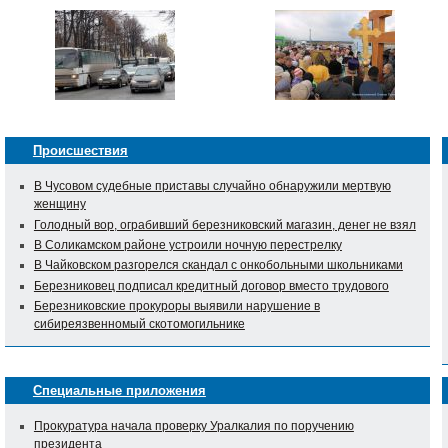
Происшествия
В Чусовом судебные приставы случайно обнаружили мертвую
женщину
Голодный вор, ограбивший березниковский магазин, денег не взял
В Соликамском районе устроили ночную перестрелку
В Чайковском разгорелся скандал с онкобольными школьниками
Березниковец подписал кредитный договор вместо трудового
Березниковские прокуроры выявили нарушение в
сибиреязвенномый скотомогильнике
Специальные приложения
Прокуратура начала проверку Уралкалия по поручению
президента