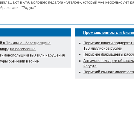
риглашают в клуб молодого педагога «Эталон», который уже несколько лет р
бразования "Радуга".
Промышленность и бизне
 в Прикамье - безотцовщина
Пермские власти поддержат 
180 миллионов рублей
лиард на расселение
Пермские фармацевты рассч
нтимонопольщики выявили нарушения
Антимонопольщики объявили 
туры обвинили в войне
йогурта
Пермский свинокомплекс оста