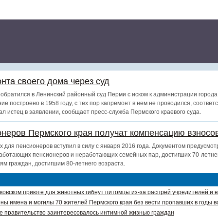
нта своего дома через суд
обратился в Ленинский районный суд Перми с иском к администрации города
ие построено в 1958 году, с тех пор капремонт в нем не проводился, соотве
ал истец в заявлении, сообщает пресс-служба Пермского краевого суда.
онеров Пермского края получат компенсацию взносов
х для пенсионеров вступил в силу с января 2016 года. Документом предусмот
аботающих пенсионеров и неработающих семейных пар, достигших 70-летнег
ям граждан, достигшим 80-летнего возраста.
ковском приюте для животных гибнут питомцы из-за распрей учредителей и 
ны имена и могилы 70 жителей Пермского края без вести пропавших в годы в
е правительство заинтересовалось интимной жизнью граждан