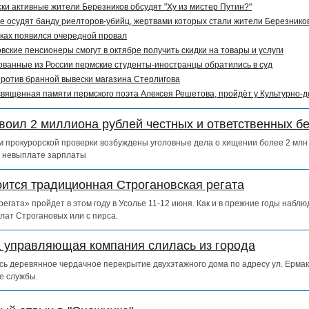
ки активные жители Березников обсудят "Ху из мистер Путин?"
е осудят банду риелторов-убийц, жертвами которых стали жители Березников
ках появился очередной провал
вские пенсионеры смогут в октябре получить скидки на товары и услуги
ванные из России пермские студенты-иностранцы обратились в суд
ротив бранной вывески магазина Стерлигова
священная памяти пермского поэта Алексея Решетова, пройдёт у Культурно-
воил 2 миллиона рублей честных и ответственных б
 прокурорской проверки возбуждены уголовные дела о хищении более 2 млн 
о невыплате зарплаты
оится традиционная Строгановская регата
егата» пройдет в этом году в Усолье 11-12 июня. Как и в прежние годы набл
лат Строгановых или с пирса.
а управляющая компания слилась из города
сь деревянное чердачное перекрытие двухэтажного дома по адресу ул. Ермак
е службы.