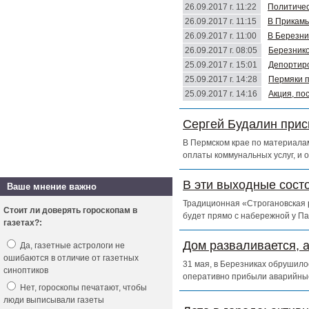
26.09.2017 г. 11:22
Политичес
26.09.2017 г. 11:15
В Прикамь
26.09.2017 г. 11:00
В Березни
26.09.2017 г. 08:05
Березнико
25.09.2017 г. 15:01
Депортиро
25.09.2017 г. 14:28
Пермяки п
25.09.2017 г. 14:16
Акция, по
Сергей Будалин прис
В Пермском крае по материалам
оплаты коммунальных услуг, и 
В эти выходные сост
Ваше мнение важно
Традиционная «Строгановская р
Стоит ли доверять гороскопам в
будет прямо с набережной у Па
газетах?:
Дом разваливается, 
Да, газетные астрологи не
ошибаются в отличие от газетных
31 мая, в Березниках обрушило
синоптиков
оперативно прибыли аварийны
Нет, гороскопы печатают, чтобы
люди выписывали газеты