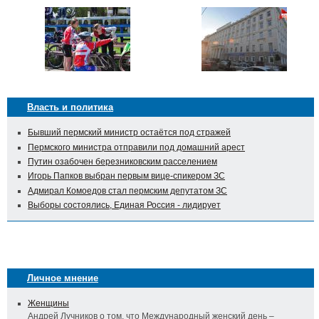
Власть и политика
Бывший пермский министр остаётся под стражей
Пермского министра отправили под домашний арест
Путин озабочен березниковским расселением
Игорь Папков выбран первым вице-спикером ЗС
Адмирал Комоедов стал пермским депутатом ЗС
Выборы состоялись, Единая Россия - лидирует
Личное мнение
Женщины
Андрей Лучников о том, что Международный женский день –