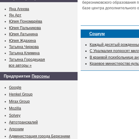
березниковского образования п
базе центра дополнительного о
Яна Агеева
Ян Арт
Юлия Пономарёва
Юлия Пальникова
Социум
Юлия Латынина
Юлия Ждахина
Каждый десятый рожденный
Татьяна Чиркова
С Уралкалия попросят мил
Татьяна Климина
В краевой психбольнице а
Татьяна Городецкая
Краевое министерство куль
все авторы »
Предприятия
Персоны
Google
Henkel Group
Mirax Group
Mozilla
Solvey
Автотранскалий
Агрохим
Администрация города Березники