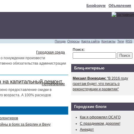
Берфорум
Объявления
Погода
Опросы
Карта сайта
Контакты
Теги
RSS
Поиск:
Городская среда
 о понуждении произвести
тственно обязательства администрации
Блиц-интервью
Михаил Воеводин:
"В 2016 году
 на капитальный ремонт.
газетам будет, что писать о
Потребление
реконструкции и развитии"
рено предоставление скидки в
о возраста. А 100% расходов
Городские блоги
Как я оформлял ОСАГО
волонтеров
С праздником, дорогие!
ойны в боях за Берлин и Вену
Анекдот