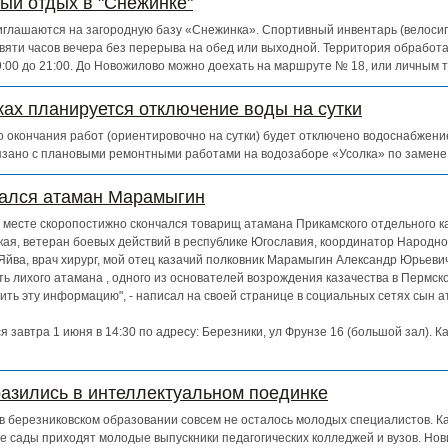
ный отдых в "Снежинке"
глашаются на загородную базу «Снежинка». Спортивный инвентарь (велосипе
евяти часов вечера без перерыва на обед или выходной. Территория обработ
 9:00 до 21:00. До Новожилово можно доехать на маршруте № 18, или личным 
ках планируется отключение воды на сутки
 до окончания работ (ориентировочно на сутки) будет отключено водоснабжен
зано с плановыми ремонтными работами на водозаборе «Усолка» по замене
чался атаман Марамыгин
ем месте скоропостижно скончался товарищ атамана Прикамского отдельного к
кая, ветеран боевых действий в республике Югославия, координатор Народно
Яйва, врач хирург, мой отец казачий полковник Марамыгин Александр Юрьевич
ь лихого атамана , одного из основателей возрождения казачества в Пермско
ть эту информацию", - написал на своей странице в социальных сетях сын 
 завтра 1 июня в 14:30 по адресу: Березники, ул Фрунзе 16 (большой зал). К
азились в интеллектуальном поединке
о в березниковском образовании совсем не осталось молодых специалистов. К
е сады приходят молодые выпускники педагогических колледжей и вузов. Нов