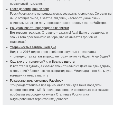
правильный праздник
Гости дорогие, пошли вон!
Российская жизнь непредсказуема, возможны сюрпризы. Сегодня ты
лицо официальное, а завтра, глядишь, наоборот. Даже очень
влиятельные люди могут превратиться в простых гастарбайтеров
Рак уравнивает нищебродов с великими
Вот говорят: рак, рак. Страшно – аж жуть! Ааа! Да не страшилка ли
это из того простенького набора, что начинается гробом на
колесиках?
Уверенность в завтрашнем дне
Виды на 2016 год сегодня особенно актуальны – варианта
«примерно так же, как в прошлом году» точно не будет. А как будет?
Сколько это, триллион? или Бедные идиоты
И вот стал я думать, а сколько это – триллион? Даже не двенадцать,
а хоть один? В пятитысячных прикидывал. Миллиард – это большую
комнату на метр завалить
Рождество, подпорченное Facebook
Эти рождественские праздники оказались для меня порядком
подпорченными в ФБ. В последние недели я несколько раз касался
проблемы возрождения культа Сталина в России и на
оккупированных территориях Донбасса