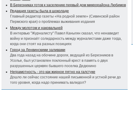
В Березниках готов к заселению первый дом микрорайона Любимов
Редакция газеты была в шоколаде
Главный редактор газеты «На родной земле» (Сивинской район
Пермского края) о проблемах выживания издания
Между молотом и наковальней
В интервью "Журналисту" Павел Каныгин сказал, что ненавидит
войну и признаёт солидарность между журналистами даже тогда,
когда они стоят на разных позициях
Город за Ленвинскими заливами
Два года назад на обочине дороги, ведущей из Березников в
Усолье, был установлен поклонный крест в память о двух
разрушенных церквях бывшего поселка Дедюхино
Неграмотность - это как жирное пятно на галстуке
Дошло ли сейчас состояние нашей письменной и устной речи до
того уровня, когда надо принимать валидол?