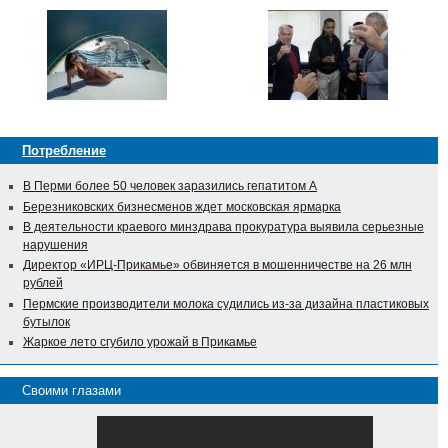
Потребление
В Перми более 50 человек заразились гепатитом А
Березниковских бизнесменов ждет московская ярмарка
В деятельности краевого минздрава прокуратура выявила серьезные
нарушения
Директор «ИРЦ-Прикамье» обвиняется в мошенничестве на 26 млн
рублей
Пермские производители молока судились из-за дизайна пластиковых
бутылок
Жаркое лето сгубило урожай в Прикамье
Своими глазами