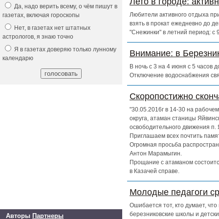
Лето в городе: актив
Да, надо верить всему, о чём пишут в
Любители активного отдыха при
газетах, включая гороскопы
взять в прокат ежедневно до д
Нет, в газетах нет штатных
"Снежинки" в летний период: с
астрологов, я знаю точно
Я в газетах доверяю только лунному
Внимание: в Березни
календарю
В ночь с 3 на 4 июня с 5 часов
Отключение водоснабжения свя
Скоропостижно скон
"30.05.2016г в 14-30 на рабоч
округа, атаман станицы Яйвинс
освободительного движения п. 
Приглашаем всех почтить памят
Огромная просьба распространи
Антон Марамыгин.
Прощание с атаманом состоится
в Казачей справе.
Молодые педагоги ср
Ошибается тот, кто думает, чт
березниковские школы и детски
Авторы
Партнеры