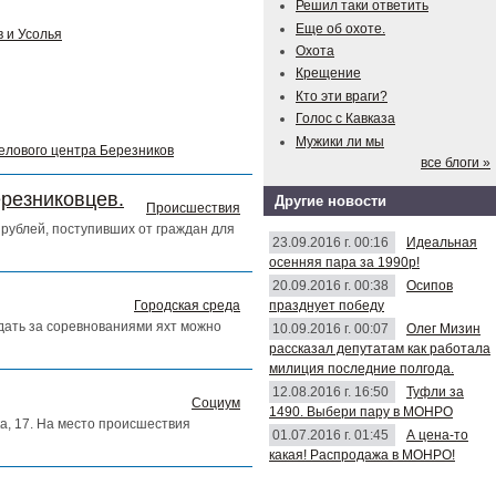
Решил таки ответить
Еще об охоте.
 и Усолья
Охота
Крещение
Кто эти враги?
Голос с Кавказа
Мужики ли мы
делового центра Березников
все блоги »
ерезниковцев.
Другие новости
Происшествия
рублей, поступивших от граждан для
23.09.2016 г. 00:16
Идеальная
осенняя пара за 1990р!
20.09.2016 г. 00:38
Осипов
празднует победу
Городская среда
юдать за соревнованиями яхт можно
10.09.2016 г. 00:07
Олег Мизин
рассказал депутатам как работала
милиция последние полгода.
12.08.2016 г. 16:50
Туфли за
Социум
1490. Выбери пару в МОНРО
а, 17. На место происшествия
01.07.2016 г. 01:45
А цена-то
какая! Распродажа в МОНРО!