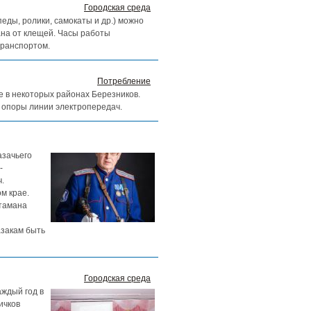
Городская среда
ды, ролики, самокаты и др.) можно
ана от клещей. Часы работы
транспортом.
Потребление
ие в некоторых районах Березников.
 опоры линии электропередач.
азачьего
-
.
м крае.
атамана
азакам быть
Городская среда
аждый год в
ичков