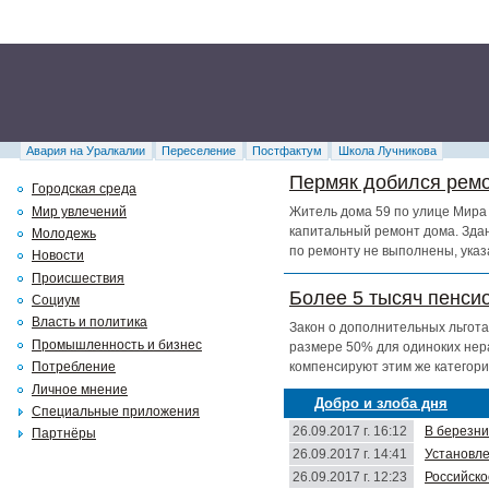
Авария на Уралкалии
Переселение
Постфактум
Школа Лучникова
Пермяк добился ремо
Городская среда
Мир увлечений
Житель дома 59 по улице Мира 
капитальный ремонт дома. Здан
Молодежь
по ремонту не выполнены, указ
Новости
Происшествия
Более 5 тысяч пенси
Социум
Власть и политика
Закон о дополнительных льгота
Промышленность и бизнес
размере 50% для одиноких нер
компенсируют этим же категори
Потребление
Личное мнение
Добро и злоба дня
Специальные приложения
26.09.2017 г. 16:12
В березни
Партнёры
26.09.2017 г. 14:41
Установле
26.09.2017 г. 12:23
Российско