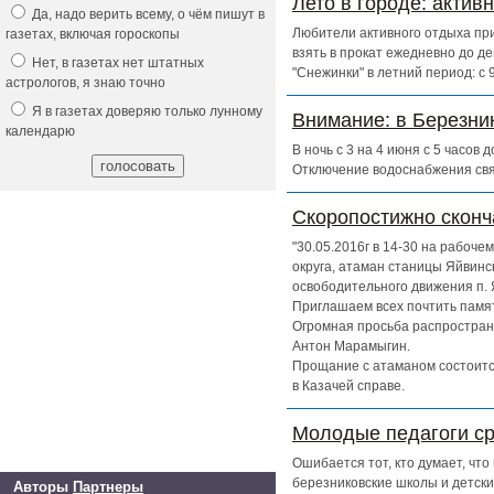
Лето в городе: актив
Да, надо верить всему, о чём пишут в
Любители активного отдыха при
газетах, включая гороскопы
взять в прокат ежедневно до д
Нет, в газетах нет штатных
"Снежинки" в летний период: с
астрологов, я знаю точно
Я в газетах доверяю только лунному
Внимание: в Березни
календарю
В ночь с 3 на 4 июня с 5 часов
Отключение водоснабжения свя
Скоропостижно скон
"30.05.2016г в 14-30 на рабоч
округа, атаман станицы Яйвинс
освободительного движения п. 
Приглашаем всех почтить памят
Огромная просьба распространи
Антон Марамыгин.
Прощание с атаманом состоится
в Казачей справе.
Молодые педагоги ср
Ошибается тот, кто думает, чт
березниковские школы и детски
Авторы
Партнеры