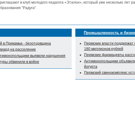
риглашают в клуб молодого педагога «Эталон», который уже несколько лет р
бразования "Радуга".
Промышленность и бизне
 в Прикамье - безотцовщина
Пермские власти поддержат 
180 миллионов рублей
лиард на расселение
Пермские фармацевты рассч
нтимонопольщики выявили нарушения
Антимонопольщики объявили 
туры обвинили в войне
йогурта
Пермский свинокомплекс оста