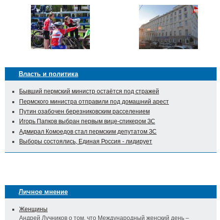
Власть и политика
Бывший пермский министр остаётся под стражей
Пермского министра отправили под домашний арест
Путин озабочен березниковским расселением
Игорь Папков выбран первым вице-спикером ЗС
Адмирал Комоедов стал пермским депутатом ЗС
Выборы состоялись, Единая Россия - лидирует
Личное мнение
Женщины
Андрей Лучников о том, что Международный женский день –