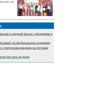
аботает на
с
малый и средний бизнес субсидиями в
итывают на федеральную поддержку
о повторном аукционе на поставку
лся без газа за долги