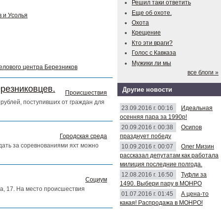
Решил таки ответить
Еще об охоте.
 и Усолья
Охота
Крещение
Кто эти враги?
Голос с Кавказа
Мужики ли мы
делового центра Березников
все блоги »
ерезниковцев.
Другие новости
Происшествия
рублей, поступивших от граждан для
23.09.2016 г. 00:16
Идеальная
осенняя пара за 1990р!
20.09.2016 г. 00:38
Осипов
празднует победу
Городская среда
юдать за соревнованиями яхт можно
10.09.2016 г. 00:07
Олег Мизин
рассказал депутатам как работала
милиция последние полгода.
12.08.2016 г. 16:50
Туфли за
Социум
1490. Выбери пару в МОНРО
а, 17. На место происшествия
01.07.2016 г. 01:45
А цена-то
какая! Распродажа в МОНРО!