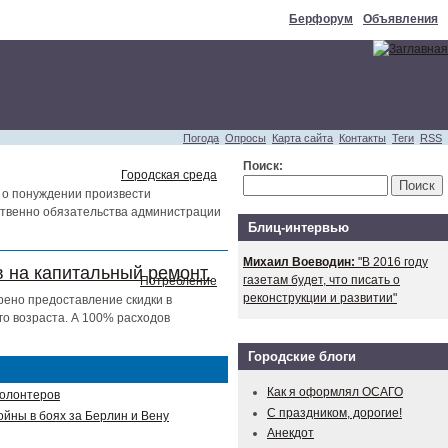
Берфорум
Объявления
Погода
Опросы
Карта сайта
Контакты
Теги
RSS
Поиск:
Городская среда
 о понуждении произвести
тственно обязательства администрации
Блиц-интервью
Михаил Воеводин:
"В 2016 году
 на капитальный ремонт.
газетам будет, что писать о
Потребление
реконструкции и развитии"
рено предоставление скидки в
о возраста. А 100% расходов
Городские блоги
Как я оформлял ОСАГО
волонтеров
С праздником, дорогие!
ойны в боях за Берлин и Вену
Анекдот