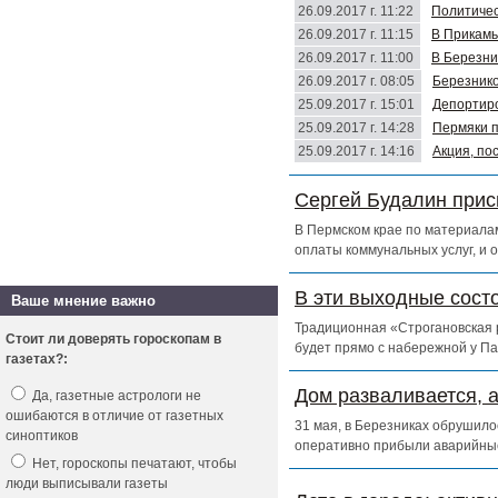
26.09.2017 г. 11:22
Политичес
26.09.2017 г. 11:15
В Прикамь
26.09.2017 г. 11:00
В Березни
26.09.2017 г. 08:05
Березнико
25.09.2017 г. 15:01
Депортиро
25.09.2017 г. 14:28
Пермяки п
25.09.2017 г. 14:16
Акция, по
Сергей Будалин прис
В Пермском крае по материалам
оплаты коммунальных услуг, и 
В эти выходные сост
Ваше мнение важно
Традиционная «Строгановская р
Стоит ли доверять гороскопам в
будет прямо с набережной у Па
газетах?:
Дом разваливается, 
Да, газетные астрологи не
ошибаются в отличие от газетных
31 мая, в Березниках обрушило
синоптиков
оперативно прибыли аварийны
Нет, гороскопы печатают, чтобы
люди выписывали газеты