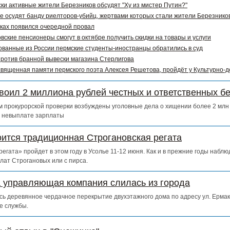
ки активные жители Березников обсудят "Ху из мистер Путин?"
е осудят банду риелторов-убийц, жертвами которых стали жители Березников
ках появился очередной провал
вские пенсионеры смогут в октябре получить скидки на товары и услуги
ванные из России пермские студенты-иностранцы обратились в суд
ротив бранной вывески магазина Стерлигова
священная памяти пермского поэта Алексея Решетова, пройдёт у Культурно-
воил 2 миллиона рублей честных и ответственных б
 прокурорской проверки возбуждены уголовные дела о хищении более 2 млн 
о невыплате зарплаты
оится традиционная Строгановская регата
егата» пройдет в этом году в Усолье 11-12 июня. Как и в прежние годы набл
лат Строгановых или с пирса.
а управляющая компания слилась из города
сь деревянное чердачное перекрытие двухэтажного дома по адресу ул. Ермак
е службы.