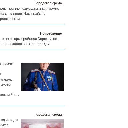
Городская среда
ды, ролики, самокаты и др.) можно
ана от клещей. Часы работы
транспортом.
Потребление
ие в некоторых районах Березников.
 опоры линии электропередач.
азачьего
-
.
м крае.
атамана
азакам быть
Городская среда
аждый год в
ичков