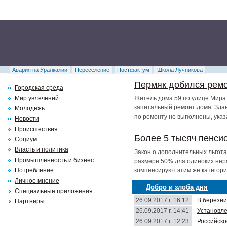
Авария на Уралкалии
Переселение
Постфактум
Школа Лучникова
Пермяк добился ремо
Городская среда
Мир увлечений
Житель дома 59 по улице Мира 
капитальный ремонт дома. Здан
Молодежь
по ремонту не выполнены, указ
Новости
Происшествия
Более 5 тысяч пенси
Социум
Власть и политика
Закон о дополнительных льгота
Промышленность и бизнес
размере 50% для одиноких нер
компенсируют этим же категори
Потребление
Личное мнение
Добро и злоба дня
Специальные приложения
26.09.2017 г. 16:12
В березни
Партнёры
26.09.2017 г. 14:41
Установле
26.09.2017 г. 12:23
Российско