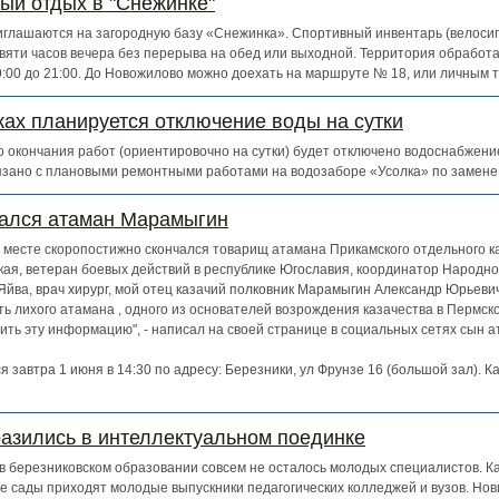
ный отдых в "Снежинке"
глашаются на загородную базу «Снежинка». Спортивный инвентарь (велосипе
евяти часов вечера без перерыва на обед или выходной. Территория обработ
 9:00 до 21:00. До Новожилово можно доехать на маршруте № 18, или личным 
ках планируется отключение воды на сутки
 до окончания работ (ориентировочно на сутки) будет отключено водоснабжен
зано с плановыми ремонтными работами на водозаборе «Усолка» по замене
чался атаман Марамыгин
ем месте скоропостижно скончался товарищ атамана Прикамского отдельного к
кая, ветеран боевых действий в республике Югославия, координатор Народно
Яйва, врач хирург, мой отец казачий полковник Марамыгин Александр Юрьевич
ь лихого атамана , одного из основателей возрождения казачества в Пермско
ть эту информацию", - написал на своей странице в социальных сетях сын 
 завтра 1 июня в 14:30 по адресу: Березники, ул Фрунзе 16 (большой зал). К
азились в интеллектуальном поединке
о в березниковском образовании совсем не осталось молодых специалистов. К
е сады приходят молодые выпускники педагогических колледжей и вузов. Нов