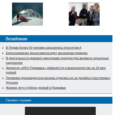
Потребление
В Перми более 50 человек заразились гепатитом А
Березниковских бизнесменов ждет московская ярмарка
В деятельности краевого минздрава прокуратура выявила серьезные
нарушения
Директор «ИРЦ-Прикамье» обвиняется в мошенничестве на 26 млн
рублей
Пермские производители молока судились из-за дизайна пластиковых
бутылок
Жаркое лето сгубило урожай в Прикамье
Своими глазами