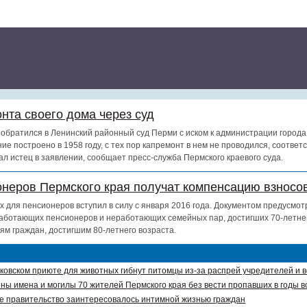
нта своего дома через суд
обратился в Ленинский районный суд Перми с иском к администрации города
ие построено в 1958 году, с тех пор капремонт в нем не проводился, соотве
ал истец в заявлении, сообщает пресс-служба Пермского краевого суда.
онеров Пермского края получат компенсацию взносов
х для пенсионеров вступил в силу с января 2016 года. Документом предусмот
аботающих пенсионеров и неработающих семейных пар, достигших 70-летнег
ям граждан, достигшим 80-летнего возраста.
ковском приюте для животных гибнут питомцы из-за распрей учредителей и 
ны имена и могилы 70 жителей Пермского края без вести пропавших в годы в
е правительство заинтересовалось интимной жизнью граждан