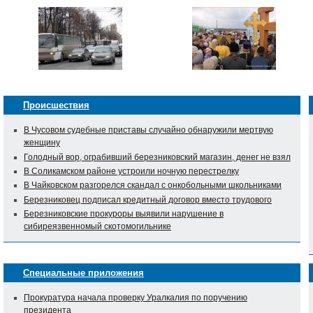
Происшествия
В Чусовом судебные приставы случайно обнаружили мертвую
женщину
Голодный вор, ограбивший березниковский магазин, денег не взял
В Соликамском районе устроили ночную перестрелку
В Чайковском разгорелся скандал с онкобольными школьниками
Березниковец подписал кредитный договор вместо трудового
Березниковские прокуроры выявили нарушение в
сибиреязвенномый скотомогильнике
Специальные приложения
Прокуратура начала проверку Уралкалия по поручению
президента