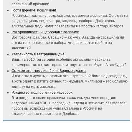
правильный праздник
Гости дорогие, пошли вон!
Российская жизнь непредсказуема, возможны сюрпризы. Сегодня ты
лицо официальное, а завтра, глядишь, наоборот. Даже очень
влиятельные люди могут превратиться в простых гастарбайтеров
Рак уравнивает нищебродов с великими
Вот говорят: рак, рак. Страшно – аж жуть! Ааа! Да не страшилка ли
это из того простенького набора, что начинается гробом на
колесиках?
Уверенность в завтрашнем дне
Виды на 2016 год сегодня особенно актуальны – варианта
«примерно так же, как в прошлом году» точно не будет. А как будет?
Сколько это, триллион? или Бедные идиоты
И вот стал я думать, а сколько это – триллион? Даже не двенадцать,
а хоть один? В пятитысячных прикидывал. Миллиард – это большую
комнату на метр завалить
Рождество, подпорченное Facebook
Эти рождественские праздники оказались для меня порядком
подпорченными в ФБ. В последние недели я несколько раз касался
проблемы возрождения культа Сталина в России и на
оккупированных территориях Донбасса