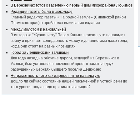
В Березниках готов к заселению первый дом микрорайона Любимов
Редакция газеты была в шоколаде
Главный редактор газеты «На родной земле» (Сивинской район
Пермского края) о проблемах выживания издания
Между молотом и наковальней
В интервью "Журналисту" Павел Каныгин сказал, что ненавидит
войну и признаёт солидарность между журналистами даже тогда,
когда они стоят на разных позициях
Город за Ленвинскими заливами
Два года назад на обочине дороги, ведущей из Березников в
Усолье, был установлен поклонный крест в память о двух
разрушенных церквях бывшего поселка Дедюхино
Неграмотность - это как жирное пятно на галстуке
Дошло ли сейчас состояние нашей письменной и устной речи до
того уровня, когда надо принимать валидол?