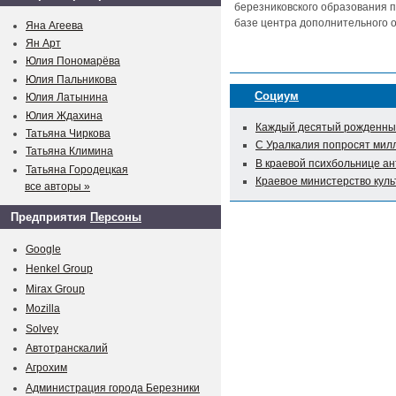
березниковского образования п
базе центра дополнительного о
Яна Агеева
Ян Арт
Юлия Пономарёва
Юлия Пальникова
Социум
Юлия Латынина
Юлия Ждахина
Каждый десятый рожденный
Татьяна Чиркова
С Уралкалия попросят мил
Татьяна Климина
В краевой психбольнице а
Татьяна Городецкая
Краевое министерство куль
все авторы »
Предприятия
Персоны
Google
Henkel Group
Mirax Group
Mozilla
Solvey
Автотранскалий
Агрохим
Администрация города Березники