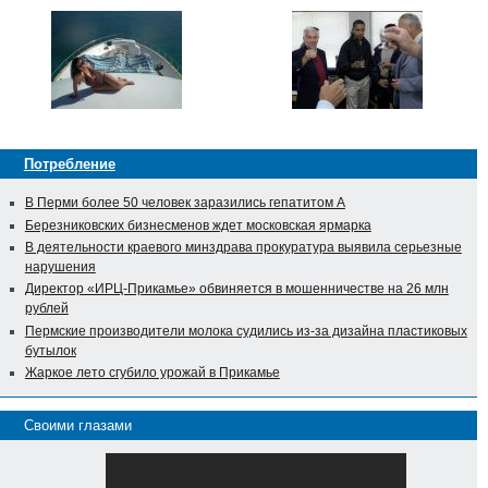
Потребление
В Перми более 50 человек заразились гепатитом А
Березниковских бизнесменов ждет московская ярмарка
В деятельности краевого минздрава прокуратура выявила серьезные
нарушения
Директор «ИРЦ-Прикамье» обвиняется в мошенничестве на 26 млн
рублей
Пермские производители молока судились из-за дизайна пластиковых
бутылок
Жаркое лето сгубило урожай в Прикамье
Своими глазами