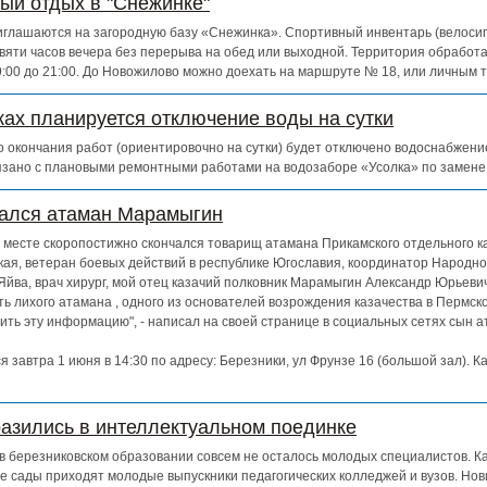
ный отдых в "Снежинке"
глашаются на загородную базу «Снежинка». Спортивный инвентарь (велосипе
евяти часов вечера без перерыва на обед или выходной. Территория обработ
 9:00 до 21:00. До Новожилово можно доехать на маршруте № 18, или личным 
ках планируется отключение воды на сутки
 до окончания работ (ориентировочно на сутки) будет отключено водоснабжен
зано с плановыми ремонтными работами на водозаборе «Усолка» по замене
чался атаман Марамыгин
ем месте скоропостижно скончался товарищ атамана Прикамского отдельного к
кая, ветеран боевых действий в республике Югославия, координатор Народно
Яйва, врач хирург, мой отец казачий полковник Марамыгин Александр Юрьевич
ь лихого атамана , одного из основателей возрождения казачества в Пермско
ть эту информацию", - написал на своей странице в социальных сетях сын 
 завтра 1 июня в 14:30 по адресу: Березники, ул Фрунзе 16 (большой зал). К
азились в интеллектуальном поединке
о в березниковском образовании совсем не осталось молодых специалистов. К
е сады приходят молодые выпускники педагогических колледжей и вузов. Нов