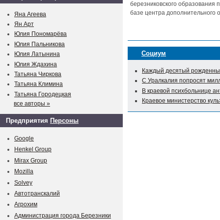
березниковского образования п
базе центра дополнительного о
Яна Агеева
Ян Арт
Юлия Пономарёва
Юлия Пальникова
Социум
Юлия Латынина
Юлия Ждахина
Каждый десятый рожденный
Татьяна Чиркова
С Уралкалия попросят мил
Татьяна Климина
В краевой психбольнице а
Татьяна Городецкая
Краевое министерство куль
все авторы »
Предприятия
Персоны
Google
Henkel Group
Mirax Group
Mozilla
Solvey
Автотранскалий
Агрохим
Администрация города Березники