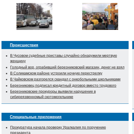
Происшествия
В Чусовом судебные приставы случайно обнаружили мертвую
женщину
Голодный вор, ограбивший березниковский магазин, денег не взял
В Соликамском районе устроили ночную перестрелку
В Чайковском разгорелся скандал с онкобольными школьниками
Березниковец подписал кредитный договор вместо трудового
Березниковские прокуроры выявили нарушение в
сибиреязвенномый скотомогильнике
Специальные приложения
Прокуратура начала проверку Уралкалия по поручению
президента