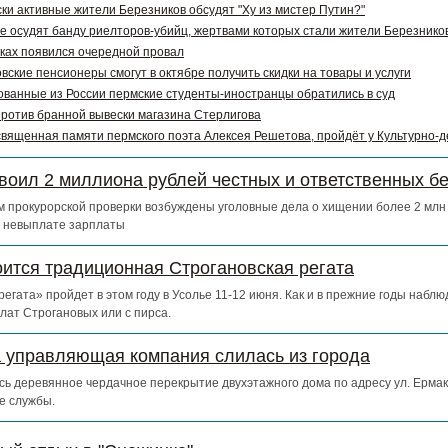
ки активные жители Березников обсудят "Ху из мистер Путин?"
е осудят банду риелторов-убийц, жертвами которых стали жители Березников
ках появился очередной провал
вские пенсионеры смогут в октябре получить скидки на товары и услуги
ванные из России пермские студенты-иностранцы обратились в суд
ротив бранной вывески магазина Стерлигова
священная памяти пермского поэта Алексея Решетова, пройдёт у Культурно-
воил 2 миллиона рублей честных и ответственных б
 прокурорской проверки возбуждены уголовные дела о хищении более 2 млн 
о невыплате зарплаты
оится традиционная Строгановская регата
егата» пройдет в этом году в Усолье 11-12 июня. Как и в прежние годы набл
лат Строгановых или с пирса.
а управляющая компания слилась из города
сь деревянное чердачное перекрытие двухэтажного дома по адресу ул. Ермак
е службы.