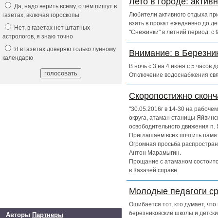
Лето в городе: актив
Да, надо верить всему, о чём пишут в
Любители активного отдыха при
газетах, включая гороскопы
взять в прокат ежедневно до д
Нет, в газетах нет штатных
"Снежинки" в летний период: с
астрологов, я знаю точно
Я в газетах доверяю только лунному
Внимание: в Березни
календарю
В ночь с 3 на 4 июня с 5 часов
Отключение водоснабжения свя
Скоропостижно скон
"30.05.2016г в 14-30 на рабоч
округа, атаман станицы Яйвинс
освободительного движения п. 
Приглашаем всех почтить памят
Огромная просьба распространи
Антон Марамыгин.
Прощание с атаманом состоится
в Казачей справе.
Молодые педагоги ср
Ошибается тот, кто думает, чт
березниковские школы и детски
Авторы
Партнеры