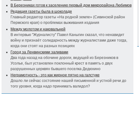
В Березниках готов к заселению первый дом микрорайона Любимов
Редакция газеты была в шоколаде
Главный редактор газеты «На родной земле» (Сивинской район
Пермского края) о проблемах выживания издания
Между молотом и наковальней
В интервью "Журналисту" Павел Каныгин сказал, что ненавидит
войну и признаёт солидарность между журналистами даже тогда,
когда они стоят на разных позициях
Город за Ленвинскими заливами
Два года назад на обочине дороги, ведущей из Березников в
Усолье, был установлен поклонный крест в память о двух
разрушенных церквях бывшего поселка Дедюхино
Неграмотность - это как жирное пятно на галстуке
Дошло ли сейчас состояние нашей письменной и устной речи до
того уровня, когда надо принимать валидол?