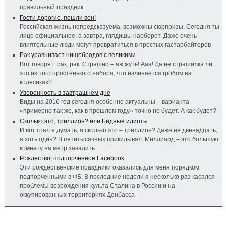
правильный праздник
Гости дорогие, пошли вон!
Российская жизнь непредсказуема, возможны сюрпризы. Сегодня ты
лицо официальное, а завтра, глядишь, наоборот. Даже очень
влиятельные люди могут превратиться в простых гастарбайтеров
Рак уравнивает нищебродов с великими
Вот говорят: рак, рак. Страшно – аж жуть! Ааа! Да не страшилка ли
это из того простенького набора, что начинается гробом на
колесиках?
Уверенность в завтрашнем дне
Виды на 2016 год сегодня особенно актуальны – варианта
«примерно так же, как в прошлом году» точно не будет. А как будет?
Сколько это, триллион? или Бедные идиоты
И вот стал я думать, а сколько это – триллион? Даже не двенадцать,
а хоть один? В пятитысячных прикидывал. Миллиард – это большую
комнату на метр завалить
Рождество, подпорченное Facebook
Эти рождественские праздники оказались для меня порядком
подпорченными в ФБ. В последние недели я несколько раз касался
проблемы возрождения культа Сталина в России и на
оккупированных территориях Донбасса