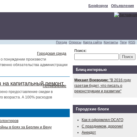
Берфорум
Объявления
Погода
Опросы
Карта сайта
Контакты
Теги
RSS
Поиск:
Городская среда
 о понуждении произвести
тственно обязательства администрации
Блиц-интервью
Михаил Воеводин:
"В 2016 году
 на капитальный ремонт.
газетам будет, что писать о
Потребление
реконструкции и развитии"
рено предоставление скидки в
о возраста. А 100% расходов
Городские блоги
Как я оформлял ОСАГО
волонтеров
С праздником, дорогие!
ойны в боях за Берлин и Вену
Анекдот