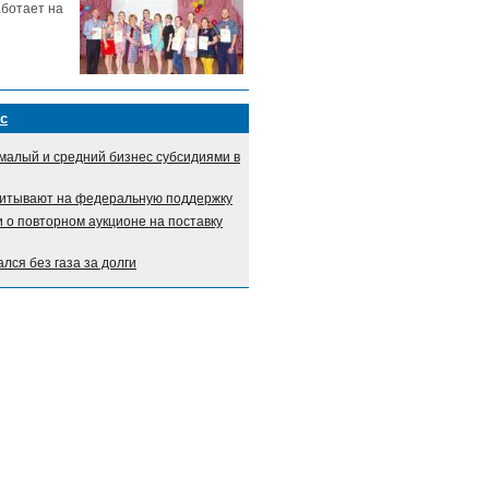
аботает на
с
малый и средний бизнес субсидиями в
итывают на федеральную поддержку
о повторном аукционе на поставку
лся без газа за долги