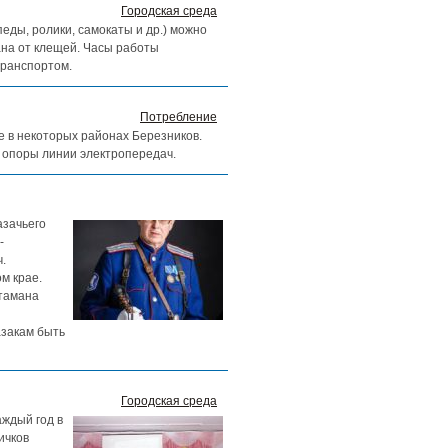
Городская среда
ды, ролики, самокаты и др.) можно
ана от клещей. Часы работы
транспортом.
Потребление
ие в некоторых районах Березников.
 опоры линии электропередач.
азачьего
-
.
м крае.
атамана
азакам быть
Городская среда
аждый год в
ичков