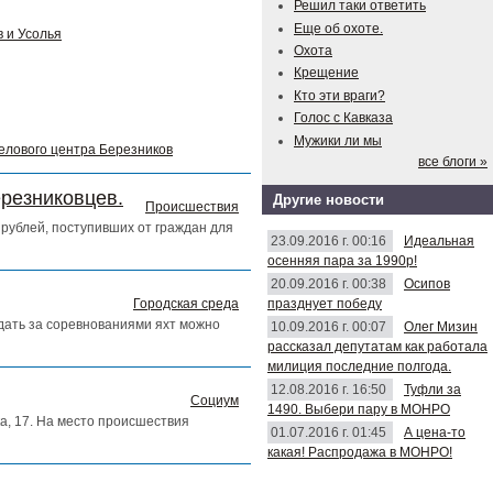
Решил таки ответить
Еще об охоте.
 и Усолья
Охота
Крещение
Кто эти враги?
Голос с Кавказа
Мужики ли мы
делового центра Березников
все блоги »
ерезниковцев.
Другие новости
Происшествия
рублей, поступивших от граждан для
23.09.2016 г. 00:16
Идеальная
осенняя пара за 1990р!
20.09.2016 г. 00:38
Осипов
празднует победу
Городская среда
юдать за соревнованиями яхт можно
10.09.2016 г. 00:07
Олег Мизин
рассказал депутатам как работала
милиция последние полгода.
12.08.2016 г. 16:50
Туфли за
Социум
1490. Выбери пару в МОНРО
а, 17. На место происшествия
01.07.2016 г. 01:45
А цена-то
какая! Распродажа в МОНРО!