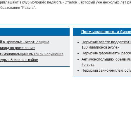
риглашают в клуб молодого педагога «Эталон», который уже несколько лет р
бразования "Радуга".
Промышленность и бизне
 в Прикамье - безотцовщина
Пермские власти поддержат 
180 миллионов рублей
лиард на расселение
Пермские фармацевты рассч
нтимонопольщики выявили нарушения
Антимонопольщики объявили 
туры обвинили в войне
йогурта
Пермский свинокомплекс оста