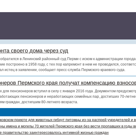
нта своего дома через суд
обратился в Ленинский районный суд Перми с иском к администрации города
ие построено в 1958 году, с тех пор капремонт в нем не проводился, соотве
ал истец в заявлении, сообщает пресс-служба Пермского краевого суда.
онеров Пермского края получат компенсацию взносов
х для пенсионеров вступил в силу с января 2016 года. Документом предусмот
аботающих пенсионеров и неработающих семейных пар, достигших 70-летнег
ям граждан, достигшим 80-летнего возраста.
ковском приюте для животных гибнут питомцы из-за распрей учредителей и 
ны имена и могилы 70 жителей Пермского края без вести пропавших в годы в
е правительство заинтересовалось интимной жизнью граждан