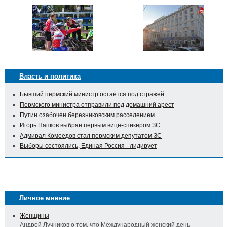
Власть и политика
Бывший пермский министр остаётся под стражей
Пермского министра отправили под домашний арест
Путин озабочен березниковским расселением
Игорь Папков выбран первым вице-спикером ЗС
Адмирал Комоедов стал пермским депутатом ЗС
Выборы состоялись, Единая Россия - лидирует
Личное мнение
Женщины
Андрей Лучников о том, что Международный женский день –