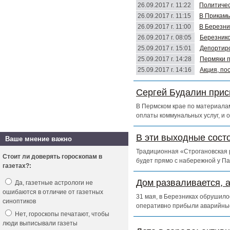
26.09.2017 г. 11:22
Политичес
26.09.2017 г. 11:15
В Прикамь
26.09.2017 г. 11:00
В Березни
26.09.2017 г. 08:05
Березнико
25.09.2017 г. 15:01
Депортиро
25.09.2017 г. 14:28
Пермяки п
25.09.2017 г. 14:16
Акция, по
Сергей Будалин прис
В Пермском крае по материалам
оплаты коммунальных услуг, и 
В эти выходные сост
Ваше мнение важно
Традиционная «Строгановская р
Стоит ли доверять гороскопам в
будет прямо с набережной у Па
газетах?:
Дом разваливается, 
Да, газетные астрологи не
ошибаются в отличие от газетных
31 мая, в Березниках обрушило
синоптиков
оперативно прибыли аварийны
Нет, гороскопы печатают, чтобы
люди выписывали газеты