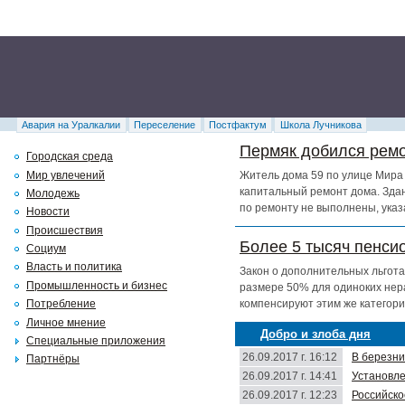
Авария на Уралкалии
Переселение
Постфактум
Школа Лучникова
Пермяк добился ремо
Городская среда
Мир увлечений
Житель дома 59 по улице Мира 
капитальный ремонт дома. Здан
Молодежь
по ремонту не выполнены, указ
Новости
Происшествия
Более 5 тысяч пенси
Социум
Власть и политика
Закон о дополнительных льгота
Промышленность и бизнес
размере 50% для одиноких нер
компенсируют этим же категори
Потребление
Личное мнение
Добро и злоба дня
Специальные приложения
26.09.2017 г. 16:12
В березни
Партнёры
26.09.2017 г. 14:41
Установле
26.09.2017 г. 12:23
Российско