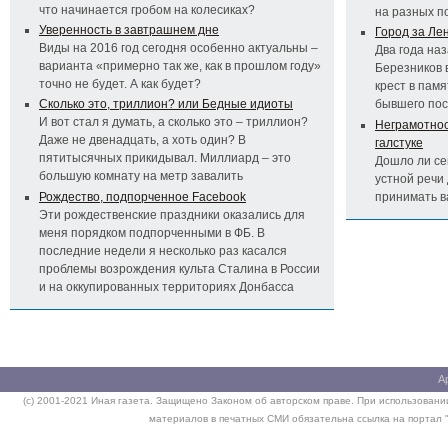
что начинается гробом на колесиках?
на разных п
Уверенность в завтрашнем дне
Город за Ле
Виды на 2016 год сегодня особенно актуальны –
Два года на
варианта «примерно так же, как в прошлом году»
Березников 
точно не будет. А как будет?
крест в пам
Сколько это, триллион? или Бедные идиоты
бывшего по
И вот стал я думать, а сколько это – триллион?
Неграмотност
Даже не двенадцать, а хоть один? В
галстуке
пятитысячных прикидывал. Миллиард – это
Дошло ли се
большую комнату на метр завалить
устной речи 
Рождество, подпорченное Facebook
принимать 
Эти рождественские праздники оказались для
меня порядком подпорченными в ФБ. В
последние недели я несколько раз касался
проблемы возрождения культа Сталина в России
и на оккупированных территориях Донбасса
А
(c) 2001-2021 Иная газета. Защищено Законом об авторском праве. При использовании
материалов в печатных СМИ обязательна ссылка на портал