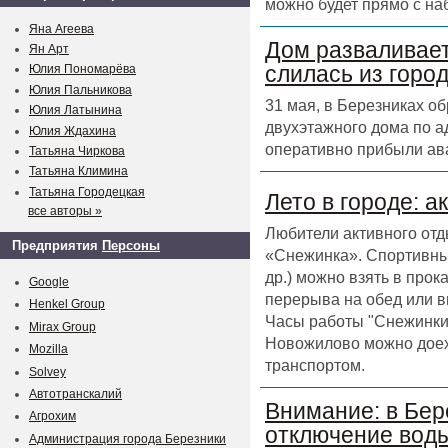
можно будет прямо с на
Яна Агеева
Дом разваливает
Ян Арт
слилась из горо
Юлия Пономарёва
Юлия Пальникова
31 мая, в Березниках о
Юлия Латынина
двухэтажного дома по а
Юлия Ждахина
оперативно прибыли ав
Татьяна Чиркова
Татьяна Климина
Татьяна Городецкая
Лето в городе: а
все авторы »
Любители активного отд
Предприятия
Персоны
«Снежинка». Спортивный
др.) можно взять в прок
Google
перерыва на обед или в
Henkel Group
Часы работы "Снежинки" 
Mirax Group
Новожилово можно доех
Mozilla
транспортом.
Solvey
Автотранскалий
Внимание: в Бер
Агрохим
отключение воды
Администрация города Березники