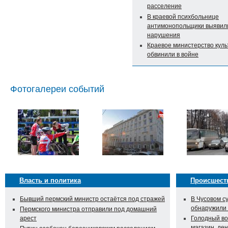
расселение
В краевой психбольнице
антимонопольщики выявил
нарушения
Краевое министерство кул
обвинили в войне
Фотогалереи событий
Власть и политика
Происшест
Бывший пермский министр остаётся под стражей
В Чусовом с
обнаружили
Пермского министра отправили под домашний
арест
Голодный во
магазин, ден