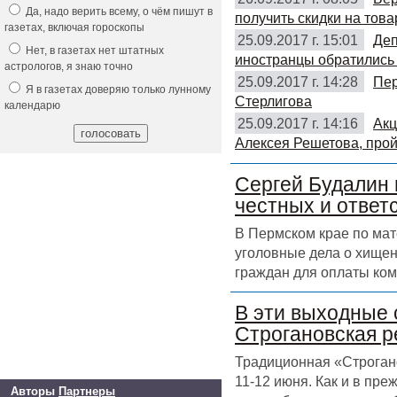
Да, надо верить всему, о чём пишут в
получить скидки на това
газетах, включая гороскопы
25.09.2017 г. 15:01
Деп
Нет, в газетах нет штатных
иностранцы обратились 
астрологов, я знаю точно
25.09.2017 г. 14:28
Пер
Я в газетах доверяю только лунному
Стерлигова
календарю
25.09.2017 г. 14:16
Акц
Алексея Решетова, прой
Сергей Будалин 
честных и ответ
В Пермском крае по ма
уголовные дела о хищен
граждан для оплаты ком
В эти выходные 
Строгановская р
Традиционная «Строгано
11-12 июня. Как и в пр
Авторы
Партнеры