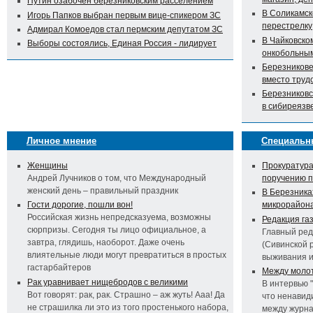
Путин озабочен березниковским расселением
В Соликамск
Игорь Папков выбран первым вице-спикером ЗС
перестрелку
Адмирал Комоедов стал пермским депутатом ЗС
В Чайковско
Выборы состоялись, Единая Россия - лидирует
онкобольны
Березникове
вместо труд
Березниковс
в сибиреязв
Личное мнение
Специальн
Женщины
Прокуратура
Андрей Лучников о том, что Международный
поручению 
женский день – правильный праздник
В Березника
Гости дорогие, пошли вон!
микрорайон
Российская жизнь непредсказуема, возможны
Редакция га
сюрпризы. Сегодня ты лицо официальное, а
Главный ред
завтра, глядишь, наоборот. Даже очень
(Сивинской 
влиятельные люди могут превратиться в простых
выживания 
гастарбайтеров
Между молот
Рак уравнивает нищебродов с великими
В интервью 
Вот говорят: рак, рак. Страшно – аж жуть! Ааа! Да
что ненавид
не страшилка ли это из того простенького набора,
между журна