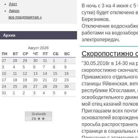
Азот
В ночь с 3 на 4 июня с 
Акрон
сутки) будет отключено
все предприятия »
Березников.
Отключение водоснабже
работами на водозаборе
Архив
электропередач.
Август 2026
Скоропостижно 
ПН
ВТ
СР
ЧТ
ПТ
СБ
ВС
27
28
29
30
31
1
2
"30.05.2016г в 14-30 на
3
4
5
6
7
8
9
скоропостижно скончал
10
11
12
13
14
15
16
Прикамского отдельного 
17
18
19
20
21
22
23
станицы Яйвинская, вет
24
25
26
27
28
29
30
республике Югославия,
31
1
2
3
4
5
6
освободительного движен
мой отец казачий полк
Приглашаем всех почтит
основателей возрождени
просьба распространить
странице в социальных 
Прощание с атаманом со