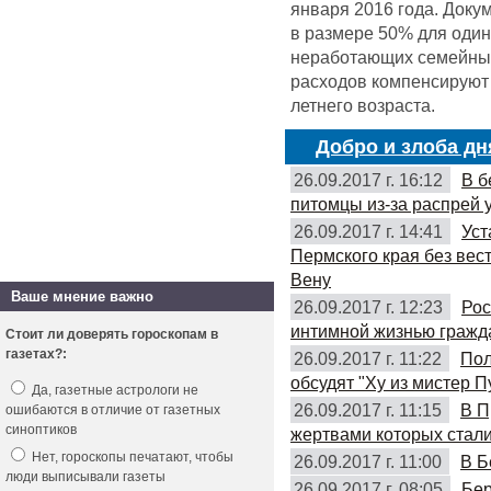
января 2016 года. Доку
в размере 50% для оди
неработающих семейных 
расходов компенсируют 
летнего возраста.
Добро и злоба дн
26.09.2017 г. 16:12
В б
питомцы из-за распрей 
26.09.2017 г. 14:41
Уст
Пермского края без вес
Вену
Ваше мнение важно
26.09.2017 г. 12:23
Рос
интимной жизнью гражд
Стоит ли доверять гороскопам в
газетах?:
26.09.2017 г. 11:22
Пол
обсудят "Ху из мистер П
Да, газетные астрологи не
26.09.2017 г. 11:15
В П
ошибаются в отличие от газетных
синоптиков
жертвами которых стали
Нет, гороскопы печатают, чтобы
26.09.2017 г. 11:00
В Б
люди выписывали газеты
26.09.2017 г. 08:05
Бер