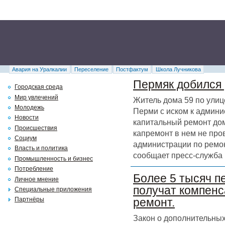
Авария на Уралкалии
Переселение
Постфактум
Школа Лучникова
Пермяк добился 
Городская среда
Мир увлечений
Житель дома 59 по улиц
Молодежь
Перми с иском к админи
Новости
капитальный ремонт дома
Происшествия
капремонт в нем не про
Социум
администрации по ремон
Власть и политика
сообщает пресс-служба 
Промышленность и бизнес
Потребление
Более 5 тысяч п
Личное мнение
получат компенс
Специальные приложения
Партнёры
ремонт.
Закон о дополнительных