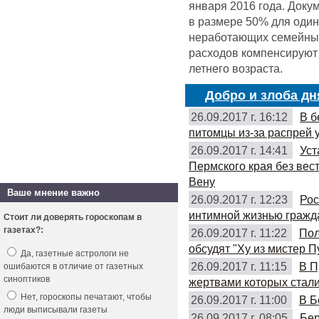
января 2016 года. Доку
в размере 50% для оди
неработающих семейных 
расходов компенсируют 
летнего возраста.
Добро и злоба дн
26.09.2017 г. 16:12
В б
питомцы из-за распрей 
26.09.2017 г. 14:41
Уст
Пермского края без вес
Вену
Ваше мнение важно
26.09.2017 г. 12:23
Рос
интимной жизнью гражд
Стоит ли доверять гороскопам в
газетах?:
26.09.2017 г. 11:22
Пол
обсудят "Ху из мистер П
Да, газетные астрологи не
26.09.2017 г. 11:15
В П
ошибаются в отличие от газетных
синоптиков
жертвами которых стали
Нет, гороскопы печатают, чтобы
26.09.2017 г. 11:00
В Б
люди выписывали газеты
26.09.2017 г. 08:05
Бер