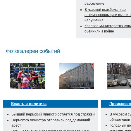
расселение
В краевой психбольнице
антимонопольщики выявил
нарушения
Краевое министерство кул
обвинили в войне
Фотогалереи событий
Власть и политика
Происшест
Бывший пермский министр остаётся под стражей
В Чусовом с
обнаружили
Пермского министра отправили под домашний
арест
Голодный во
магазин, ден