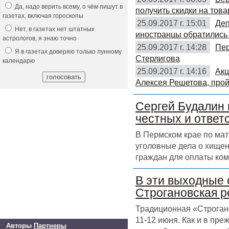
Да, надо верить всему, о чём пишут в
получить скидки на това
газетах, включая гороскопы
25.09.2017 г. 15:01
Деп
Нет, в газетах нет штатных
иностранцы обратились 
астрологов, я знаю точно
25.09.2017 г. 14:28
Пер
Я в газетах доверяю только лунному
Стерлигова
календарю
25.09.2017 г. 14:16
Акц
Алексея Решетова, прой
Сергей Будалин 
честных и ответ
В Пермском крае по ма
уголовные дела о хищен
граждан для оплаты ком
В эти выходные 
Строгановская р
Традиционная «Строгано
11-12 июня. Как и в пр
Авторы
Партнеры