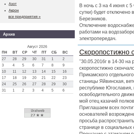
Азот
В ночь с 3 на 4 июня с 
Акрон
сутки) будет отключено
все предприятия »
Березников.
Отключение водоснабже
работами на водозаборе
Архив
электропередач.
Август 2026
Скоропостижно 
ПН
ВТ
СР
ЧТ
ПТ
СБ
ВС
27
28
29
30
31
1
2
"30.05.2016г в 14-30 на
3
4
5
6
7
8
9
скоропостижно скончал
10
11
12
13
14
15
16
Прикамского отдельного 
17
18
19
20
21
22
23
станицы Яйвинская, вет
24
25
26
27
28
29
30
республике Югославия,
31
1
2
3
4
5
6
освободительного движен
мой отец казачий полк
Приглашаем всех почтит
основателей возрождени
просьба распространить
странице в социальных 
Прощание с атаманом со