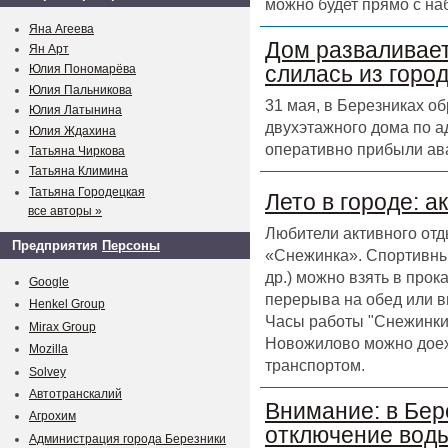
можно будет прямо с на
Яна Агеева
Дом разваливает
Ян Арт
слилась из горо
Юлия Пономарёва
Юлия Пальникова
31 мая, в Березниках о
Юлия Латынина
двухэтажного дома по а
Юлия Ждахина
оперативно прибыли ав
Татьяна Чиркова
Татьяна Климина
Татьяна Городецкая
Лето в городе: а
все авторы »
Любители активного отд
Предприятия
Персоны
«Снежинка». Спортивный
др.) можно взять в прок
Google
перерыва на обед или в
Henkel Group
Часы работы "Снежинки" 
Mirax Group
Новожилово можно доех
Mozilla
транспортом.
Solvey
Автотранскалий
Внимание: в Бер
Агрохим
отключение воды
Администрация города Березники