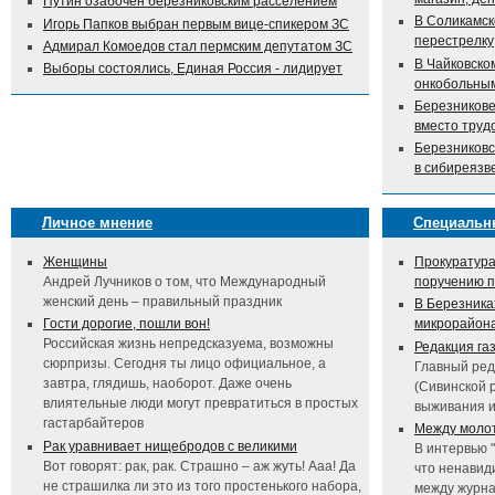
Путин озабочен березниковским расселением
В Соликамск
Игорь Папков выбран первым вице-спикером ЗС
перестрелку
Адмирал Комоедов стал пермским депутатом ЗС
В Чайковско
Выборы состоялись, Единая Россия - лидирует
онкобольны
Березникове
вместо труд
Березниковс
в сибиреязв
Личное мнение
Специальн
Женщины
Прокуратура
Андрей Лучников о том, что Международный
поручению 
женский день – правильный праздник
В Березника
Гости дорогие, пошли вон!
микрорайон
Российская жизнь непредсказуема, возможны
Редакция га
сюрпризы. Сегодня ты лицо официальное, а
Главный ред
завтра, глядишь, наоборот. Даже очень
(Сивинской 
влиятельные люди могут превратиться в простых
выживания 
гастарбайтеров
Между молот
Рак уравнивает нищебродов с великими
В интервью 
Вот говорят: рак, рак. Страшно – аж жуть! Ааа! Да
что ненавид
не страшилка ли это из того простенького набора,
между журна