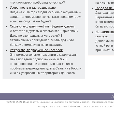
что начинается гробом на колесиках?
на разных п
Уверенность в завтрашнем дне
Город за Ле
Виды на 2016 год сегодня особенно актуальны –
Два года на
варианта «примерно так же, как в прошлом году»
Березников 
точно не будет. А как будет?
крест в пам
Сколько это, триллион? или Бедные идиоты
бывшего по
И вот стал я думать, а сколько это – триллион?
Неграмотност
Даже не двенадцать, а хоть один? В
галстуке
пятитысячных прикидывал. Миллиард – это
Дошло ли се
большую комнату на метр завалить
устной речи 
Рождество, подпорченное Facebook
принимать 
Эти рождественские праздники оказались для
меня порядком подпорченными в ФБ. В
последние недели я несколько раз касался
проблемы возрождения культа Сталина в России
и на оккупированных территориях Донбасса
А
(c) 2001-2021 Иная газета. Защищено Законом об авторском праве. При использовании
материалов в печатных СМИ обязательна ссылка на портал