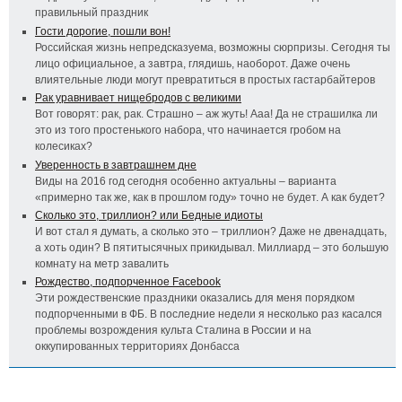
правильный праздник
Гости дорогие, пошли вон!
Российская жизнь непредсказуема, возможны сюрпризы. Сегодня ты
лицо официальное, а завтра, глядишь, наоборот. Даже очень
влиятельные люди могут превратиться в простых гастарбайтеров
Рак уравнивает нищебродов с великими
Вот говорят: рак, рак. Страшно – аж жуть! Ааа! Да не страшилка ли
это из того простенького набора, что начинается гробом на
колесиках?
Уверенность в завтрашнем дне
Виды на 2016 год сегодня особенно актуальны – варианта
«примерно так же, как в прошлом году» точно не будет. А как будет?
Сколько это, триллион? или Бедные идиоты
И вот стал я думать, а сколько это – триллион? Даже не двенадцать,
а хоть один? В пятитысячных прикидывал. Миллиард – это большую
комнату на метр завалить
Рождество, подпорченное Facebook
Эти рождественские праздники оказались для меня порядком
подпорченными в ФБ. В последние недели я несколько раз касался
проблемы возрождения культа Сталина в России и на
оккупированных территориях Донбасса