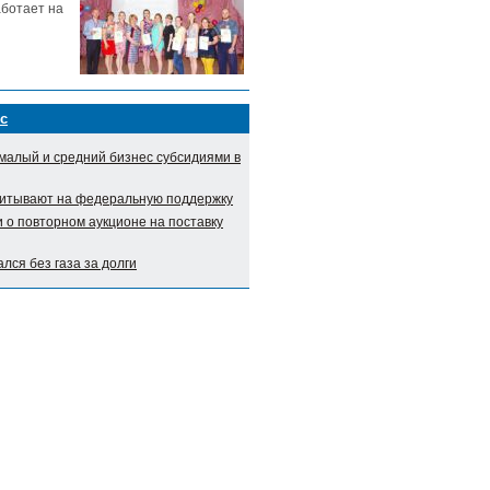
аботает на
с
малый и средний бизнес субсидиями в
итывают на федеральную поддержку
о повторном аукционе на поставку
лся без газа за долги