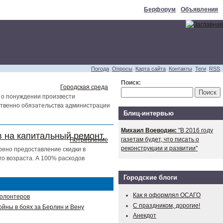
Берфорум
Объявления
Погода
Опросы
Карта сайта
Контакты
Теги
RSS
Поиск:
Городская среда
 о понуждении произвести
тственно обязательства администрации
Блиц-интервью
Михаил Воеводин:
"В 2016 году
 на капитальный ремонт.
газетам будет, что писать о
Потребление
реконструкции и развитии"
рено предоставление скидки в
о возраста. А 100% расходов
Городские блоги
Как я оформлял ОСАГО
волонтеров
С праздником, дорогие!
ойны в боях за Берлин и Вену
Анекдот