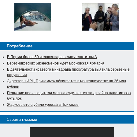
Потребление
В Перми более 50 человек заразились гепатитом А
Березниковских бизнесменов ждет московская ярмарка
В деятельности краевого минздрава прокуратура выявила серьезные
нарушения
Директор «ИРЦ-Прикамье» обвиняется в мошенничестве на 26 млн
рублей
Пермские производители молока судились из-за дизайна пластиковых
бутылок
Жаркое лето сгубило урожай в Прикамье
Своими глазами