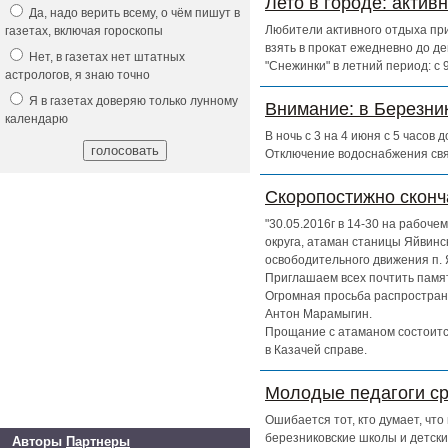
Лето в городе: актив
Да, надо верить всему, о чём пишут в
Любители активного отдыха при
газетах, включая гороскопы
взять в прокат ежедневно до д
Нет, в газетах нет штатных
"Снежинки" в летний период: с
астрологов, я знаю точно
Я в газетах доверяю только лунному
Внимание: в Березни
календарю
В ночь с 3 на 4 июня с 5 часов
Отключение водоснабжения свя
Скоропостижно скон
"30.05.2016г в 14-30 на рабоч
округа, атаман станицы Яйвинс
освободительного движения п. 
Приглашаем всех почтить памят
Огромная просьба распространи
Антон Марамыгин.
Прощание с атаманом состоится
в Казачей справе.
Молодые педагоги ср
Ошибается тот, кто думает, чт
березниковские школы и детски
Авторы
Партнеры