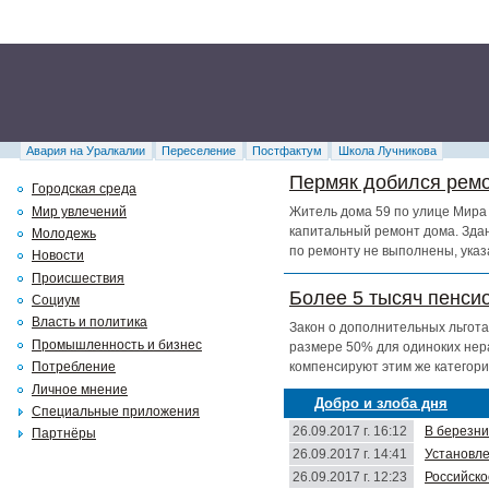
Авария на Уралкалии
Переселение
Постфактум
Школа Лучникова
Пермяк добился ремо
Городская среда
Мир увлечений
Житель дома 59 по улице Мира 
капитальный ремонт дома. Здан
Молодежь
по ремонту не выполнены, указ
Новости
Происшествия
Более 5 тысяч пенси
Социум
Власть и политика
Закон о дополнительных льгота
Промышленность и бизнес
размере 50% для одиноких нер
компенсируют этим же категори
Потребление
Личное мнение
Добро и злоба дня
Специальные приложения
26.09.2017 г. 16:12
В березни
Партнёры
26.09.2017 г. 14:41
Установле
26.09.2017 г. 12:23
Российско