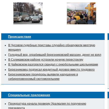
Происшествия
В Чусовом судебные приставы случайно обнаружили мертвую
женщину
Голодный вор, ограбивший березниковский магазин, денег не взял
В Соликамском районе устроили ночную перестрелку
В Чайковском разгорелся скандал с онкобольными школьниками
Березниковец подписал кредитный договор вместо трудового
Березниковские прокуроры выявили нарушение в
сибиреязвенномый скотомогильнике
Специальные приложения
Прокуратура начала проверку Уралкалия по поручению
президента