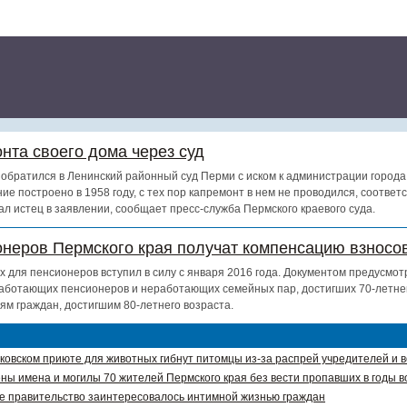
нта своего дома через суд
обратился в Ленинский районный суд Перми с иском к администрации города
ие построено в 1958 году, с тех пор капремонт в нем не проводился, соотве
ал истец в заявлении, сообщает пресс-служба Пермского краевого суда.
онеров Пермского края получат компенсацию взносов
х для пенсионеров вступил в силу с января 2016 года. Документом предусмот
аботающих пенсионеров и неработающих семейных пар, достигших 70-летнег
ям граждан, достигшим 80-летнего возраста.
ковском приюте для животных гибнут питомцы из-за распрей учредителей и 
ны имена и могилы 70 жителей Пермского края без вести пропавших в годы в
е правительство заинтересовалось интимной жизнью граждан