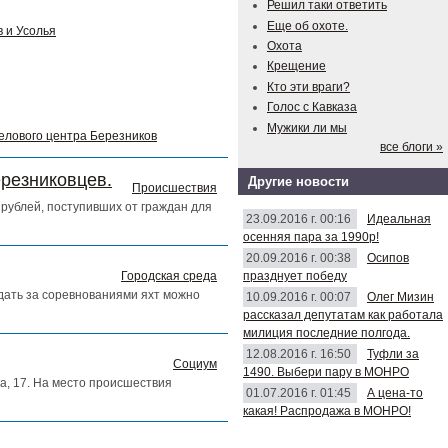
Решил таки ответить
Еще об охоте.
 и Усолья
Охота
Крещение
Кто эти враги?
Голос с Кавказа
Мужики ли мы
делового центра Березников
все блоги »
ерезниковцев.
Другие новости
Происшествия
рублей, поступивших от граждан для
23.09.2016 г. 00:16
Идеальная
осенняя пара за 1990р!
20.09.2016 г. 00:38
Осипов
празднует победу
Городская среда
юдать за соревнованиями яхт можно
10.09.2016 г. 00:07
Олег Мизин
рассказал депутатам как работала
милиция последние полгода.
12.08.2016 г. 16:50
Туфли за
Социум
1490. Выбери пару в МОНРО
а, 17. На место происшествия
01.07.2016 г. 01:45
А цена-то
какая! Распродажа в МОНРО!