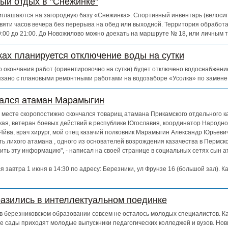
ный отдых в "Снежинке"
глашаются на загородную базу «Снежинка». Спортивный инвентарь (велосипе
евяти часов вечера без перерыва на обед или выходной. Территория обработ
 9:00 до 21:00. До Новожилово можно доехать на маршруте № 18, или личным 
ках планируется отключение воды на сутки
 до окончания работ (ориентировочно на сутки) будет отключено водоснабжен
зано с плановыми ремонтными работами на водозаборе «Усолка» по замене
чался атаман Марамыгин
ем месте скоропостижно скончался товарищ атамана Прикамского отдельного к
кая, ветеран боевых действий в республике Югославия, координатор Народно
Яйва, врач хирург, мой отец казачий полковник Марамыгин Александр Юрьевич
ь лихого атамана , одного из основателей возрождения казачества в Пермско
ть эту информацию", - написал на своей странице в социальных сетях сын 
 завтра 1 июня в 14:30 по адресу: Березники, ул Фрунзе 16 (большой зал). К
азились в интеллектуальном поединке
о в березниковском образовании совсем не осталось молодых специалистов. К
е сады приходят молодые выпускники педагогических колледжей и вузов. Нов