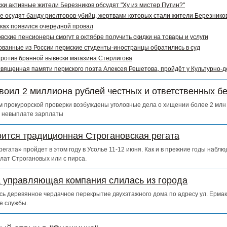
ки активные жители Березников обсудят "Ху из мистер Путин?"
е осудят банду риелторов-убийц, жертвами которых стали жители Березников
ках появился очередной провал
вские пенсионеры смогут в октябре получить скидки на товары и услуги
ванные из России пермские студенты-иностранцы обратились в суд
ротив бранной вывески магазина Стерлигова
священная памяти пермского поэта Алексея Решетова, пройдёт у Культурно-
воил 2 миллиона рублей честных и ответственных б
 прокурорской проверки возбуждены уголовные дела о хищении более 2 млн 
о невыплате зарплаты
оится традиционная Строгановская регата
егата» пройдет в этом году в Усолье 11-12 июня. Как и в прежние годы набл
лат Строгановых или с пирса.
а управляющая компания слилась из города
сь деревянное чердачное перекрытие двухэтажного дома по адресу ул. Ермак
е службы.