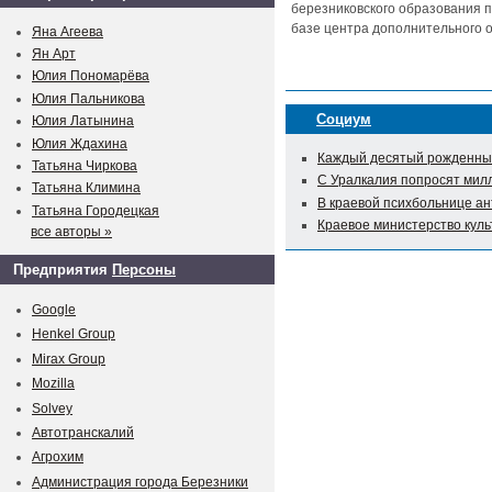
березниковского образования п
базе центра дополнительного о
Яна Агеева
Ян Арт
Юлия Пономарёва
Юлия Пальникова
Социум
Юлия Латынина
Юлия Ждахина
Каждый десятый рожденный
Татьяна Чиркова
С Уралкалия попросят мил
Татьяна Климина
В краевой психбольнице а
Татьяна Городецкая
Краевое министерство куль
все авторы »
Предприятия
Персоны
Google
Henkel Group
Mirax Group
Mozilla
Solvey
Автотранскалий
Агрохим
Администрация города Березники