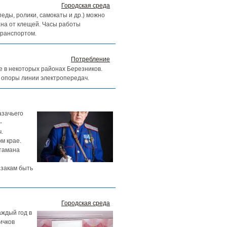
Городская среда
ды, ролики, самокаты и др.) можно
ана от клещей. Часы работы
транспортом.
Потребление
ие в некоторых районах Березников.
 опоры линии электропередач.
азачьего
-
.
м крае.
атамана
азакам быть
Городская среда
аждый год в
ичков