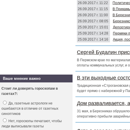
26.09.2017 г. 11:22
Политичес
26.09.2017 г. 11:15
В Прикамь
26.09.2017 г. 11:00
В Березни
26.09.2017 г. 08:05
Березнико
25.09.2017 г. 15:01
Депортиро
25.09.2017 г. 14:28
Пермяки п
25.09.2017 г. 14:16
Акция, по
Сергей Будалин прис
В Пермском крае по материалам
оплаты коммунальных услуг, и 
В эти выходные сост
Ваше мнение важно
Традиционная «Строгановская р
Стоит ли доверять гороскопам в
будет прямо с набережной у Па
газетах?:
Дом разваливается, 
Да, газетные астрологи не
ошибаются в отличие от газетных
31 мая, в Березниках обрушило
синоптиков
оперативно прибыли аварийны
Нет, гороскопы печатают, чтобы
люди выписывали газеты