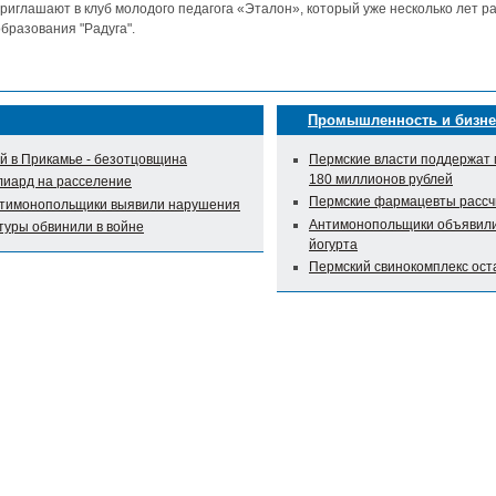
риглашают в клуб молодого педагога «Эталон», который уже несколько лет р
бразования "Радуга".
Промышленность и бизне
 в Прикамье - безотцовщина
Пермские власти поддержат 
180 миллионов рублей
лиард на расселение
Пермские фармацевты рассч
нтимонопольщики выявили нарушения
Антимонопольщики объявили 
туры обвинили в войне
йогурта
Пермский свинокомплекс оста