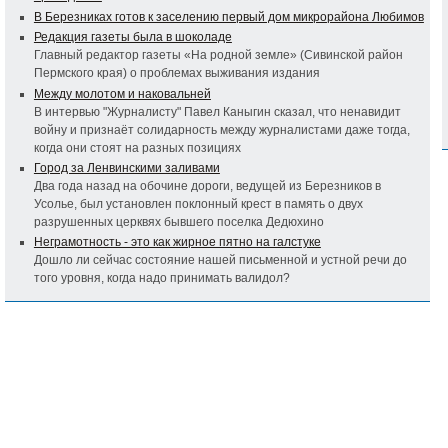
В Березниках готов к заселению первый дом микрорайона Любимов
Редакция газеты была в шоколаде
Главный редактор газеты «На родной земле» (Сивинской район
Пермского края) о проблемах выживания издания
Между молотом и наковальней
В интервью "Журналисту" Павел Каныгин сказал, что ненавидит
войну и признаёт солидарность между журналистами даже тогда,
когда они стоят на разных позициях
Город за Ленвинскими заливами
Два года назад на обочине дороги, ведущей из Березников в
Усолье, был установлен поклонный крест в память о двух
разрушенных церквях бывшего поселка Дедюхино
Неграмотность - это как жирное пятно на галстуке
Дошло ли сейчас состояние нашей письменной и устной речи до
того уровня, когда надо принимать валидол?