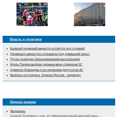
Власть и политика
Бывший пермский министр остаётся под стражей
Пермского министра отправили под домашний арест
Путин озабочен березниковским расселением
Игорь Папков выбран первым вице-спикером ЗС
Адмирал Комоедов стал пермским депутатом ЗС
Выборы состоялись, Единая Россия - лидирует
Личное мнение
Женщины
Андрей Лучников о том, что Международный женский день –